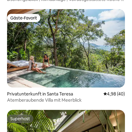
Riesiger Balkon
Gäste-Favorit
Gäste-Favorit
Privatunterkunft in Santa Teresa
Durchschnittl
4,98 (40)
Atemberaubende Villa mit Meerblick
Superhost
Superhost