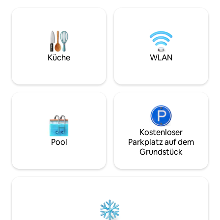
freien Blick auf den Sonnenuntergang.
Wohnen im Innen-
Die Unterkunft ist für ein müheloses
ein. Das Haus lieg
Leben in Innen- und Außenbereichen
besten Restaurant
konzipiert und öffnet sich vollständig zur
von Santa Teresa 
Natur hin. Tägliche Zimmerreinigung
Design und Privat
und Concierge-Service inbegriffen. Die
auf dem Hügel lieg
Casa Celeste bietet eine seltene
Küche
WLAN
Kombination aus Privatsphäre und
Komfort und liegt nur wenige
Häuserblocks von Playa Santa Teresa
entfernt.
Kostenloser
Pool
Parkplatz auf dem
Grundstück