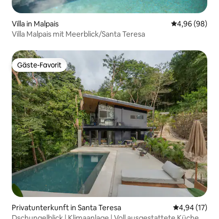
Villa in Malpais
Durchschnittl
4,96 (98)
Villa Malpais mit Meerblick/Santa Teresa
Gäste-Favorit
Gäste-Favorit
Privatunterkunft in Santa Teresa
Durchschnitt
4,94 (17)
Dschungelblick | Klimaanlage | Voll ausgestattete Küche |