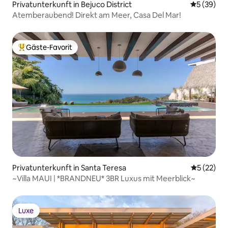
Privatunterkunft in Bejuco District
Durchschni
5 (39)
Atemberaubend! Direkt am Meer, Casa Del Mar!
Gäste-Favorit
Beliebter Gäste-Favorit.
Privatunterkunft in Santa Teresa
Durchschn
5 (22)
~Villa MAUI | *BRANDNEU* 3BR Luxus mit Meerblick~
Luxe
Luxe