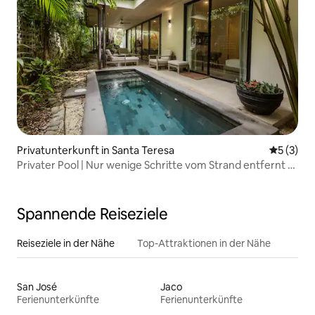
Privatunterkunft in Santa Teresa
Durchsch
5 (3)
Privater Pool | Nur wenige Schritte vom Strand entfernt &
tropischer Garten
Spannende Reiseziele
Reiseziele in der Nähe
Top-Attraktionen in der Nähe
San José
Jaco
Ferienunterkünfte
Ferienunterkünfte