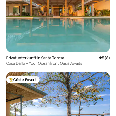
Privatunterkunft in Santa Teresa
Durchschn
5 (8)
Casa Dalila – Your Oceanfront Oasis Awaits
Gäste-Favorit
Beliebter Gäste-Favorit.