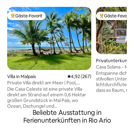
Gäste-Favorit
Gäste-Favorit
Beliebter Gäste-Favorit.
Beliebter Gäste-F
Privatunterkunft i
a
Casa Solana – Mod
Meerblick
Entspanne dich in 
Villa in Malpais
Durchschnittliche Bewertung: 4
4,92 (267)
stilvollen Unterku
Private Villa direkt am Meer | Pool,
lichtdurchflutete H
ganzjährig Sonnenuntergang
Die Casa Celeste ist eine private Villa
dass es Raum, Off
direkt am Strand auf einem 0,6 Hektar
Licht hervorhebt. 
großen Grundstück in Mal País, wo
Fenster und warm
Ozean, Dschungel und
Materialien schaff
Beliebte Ausstattung in
Sonnenuntergang aufeinandertreffen.
Innenräume, die s
Wache mit dem Rauschen der Wellen
umliegenden Dsc
Ferienunterkünften in Rio Ario
auf, verbringe deine Tage zwischen Pool
Meerblick verbind
und Meer und genieße jeden Abend den
Wohnbereiche la