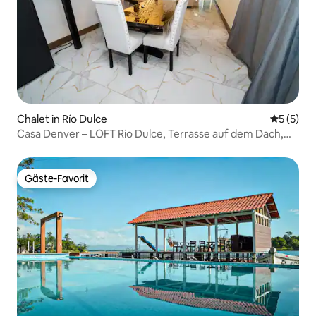
Chalet in Río Dulce
Durchsch
5 (5)
Casa Denver – LOFT Rio Dulce, Terrasse auf dem Dach,
Grill
Gäste-Favorit
Gäste-Favorit