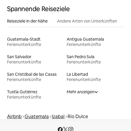
Spannende Reiseziele
Reiseziele in der Nähe
Andere Arten von Unterkünften
Guatemala-Stadt
Antigua Guatemala
Ferienunterkünfte
Ferienunterkünfte
San Salvador
San Pedro Sula
Ferienunterkünfte
Ferienunterkünfte
San Cristóbal de las Casas
La Libertad
Ferienunterkünfte
Ferienunterkünfte
Tuxtla Gutiérrez
Mehr anzeigen
Ferienunterkünfte
Airbnb
Guatemala
Izabal
Río Dulce