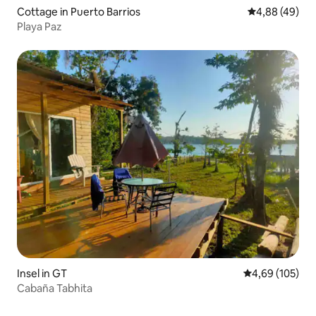
Cottage in Puerto Barrios
Durchschnittl
4,88 (49)
Playa Paz
Insel in GT
Durchschnittli
4,69 (105)
Cabaña Tabhita