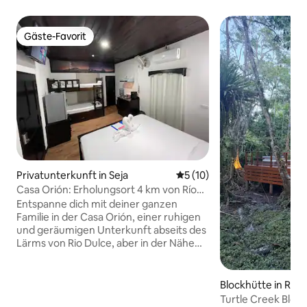
Gäste-Favorit
Gäste-Favorit
Privatunterkunft in Seja
Durchschnittliche Bewertun
5 (10)
Casa Orión: Erholungsort 4 km von Río
Dulce entfernt
Entspanne dich mit deiner ganzen
Familie in der Casa Orión, einer ruhigen
und geräumigen Unterkunft abseits des
Lärms von Rio Dulce, aber in der Nähe
seiner Sehenswürdigkeiten. Unser Haus
verfügt über 2 Apartments, jedes mit
einem Hauptbett und einem
Blockhütte in Río 
Etagenbett, ausgestattet mit Küche,
Turtle Creek Block