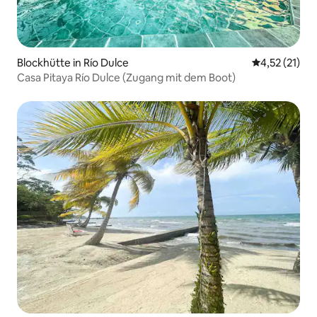
Blockhütte in Río Dulce
Durchschnitt
4,52 (21)
Casa Pitaya Río Dulce (Zugang mit dem Boot)