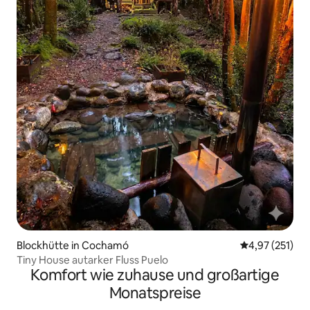
Blockhütte in Cochamó
Durchschnittl
4,97 (251)
Tiny House autarker Fluss Puelo
Komfort wie zuhause und großartige
Monatspreise