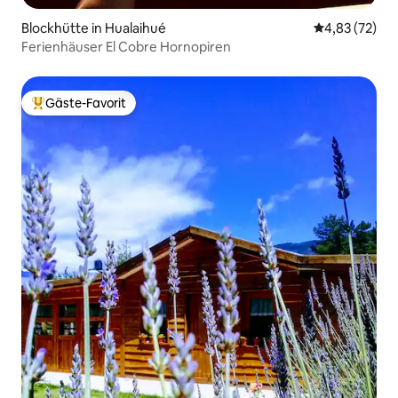
Blockhütte in Hualaihué
Durchschnitt
4,83 (72)
Ferienhäuser El Cobre Hornopiren
Gäste-Favorit
Beliebter Gäste-Favorit.