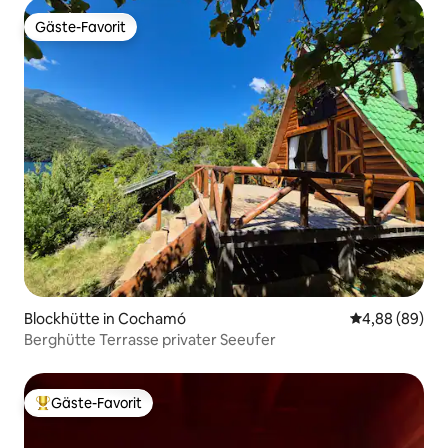
Gäste-Favorit
Gäste-Favorit
Blockhütte in Cochamó
Durchschnittl
4,88 (89)
Berghütte Terrasse privater Seeufer
Gäste-Favorit
Beliebter Gäste-Favorit.