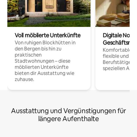
Voll möblierte Unterkünfte
Digitale Noma
Geschäftsrei
Von ruhigen Blockhütten in
den Bergen bis hin zu
Komfortable Un
praktischen
flexible und o
Stadtwohnungen – diese
Berufstätige 
möblierten Unterkünfte
speziellen Arbe
bieten dir Ausstattung wie
zuhause.
Ausstattung und Vergünstigungen für
längere Aufenthalte