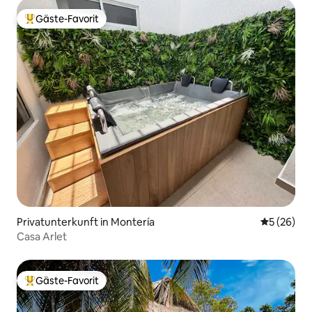
Gäste-Favorit
Beliebter Gäste-Favorit.
Privatunterkunft in Montería
Durchschni
5 (26)
Casa Arlet
Gäste-Favorit
Beliebter Gäste-Favorit.