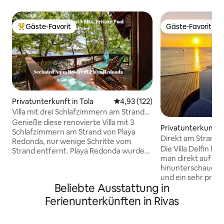
Gäste-Favorit
Gäste-Favorit
Beliebter Gäste-Favorit.
Gäste-Favorit
Privatunterkunft in Tola
Durchschnittliche Bewertung: 4
4,93 (122)
Villa mit drei Schlafzimmern am Strand
von Playa Redonda
Genieße diese renovierte Villa mit 3
Privatunterkunft
Schlafzimmern am Strand von Playa
Direkt am Strand,
Redonda, nur wenige Schritte vom
Meeresspiegel, Infi
Die Villa Delfin li
Strand entfernt. Playa Redonda wurde
man direkt auf de
zu einem der schönsten Strände
hinunterschauen k
Nicaraguas gewählt. Jede Villa verfügt
und ein sehr priva
über eine eigene private Terrasse, ein
Beliebte Ausstattung in
Maderas mit 180-G
Badezimmer mit Dusche, einen
Bucht, um die sch
Kühlschrank und eine Kaffeemaschine.
Ferienunterkünften in Rivas
und Sonnenunterg
Die Miete besteht aus einer
einschließlich Ma
zweistöckigen Master Suite (Kingsize-