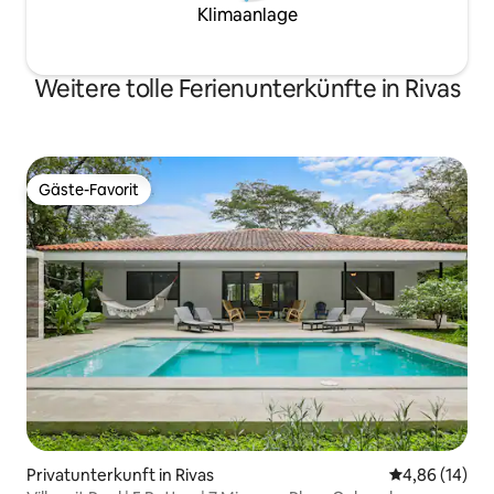
Klimaanlage
Weitere tolle Ferienunterkünfte in Rivas
Gäste-Favorit
Gäste-Favorit
Privatunterkunft in Rivas
Durchschnitt
4,86 (14)