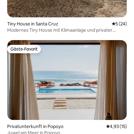
Tiny House in Santa Cruz
Durchschni
5 (24)
Modernes Tiny House mit Klimaanlage und privater
Terrasse mit Blick auf den Vulkan
Gäste-Favorit
Gäste-Favorit
Privatunterkunft in Popoyo
Durchschnitt
4,93 (15)
Juwel am Meer in Popoyo