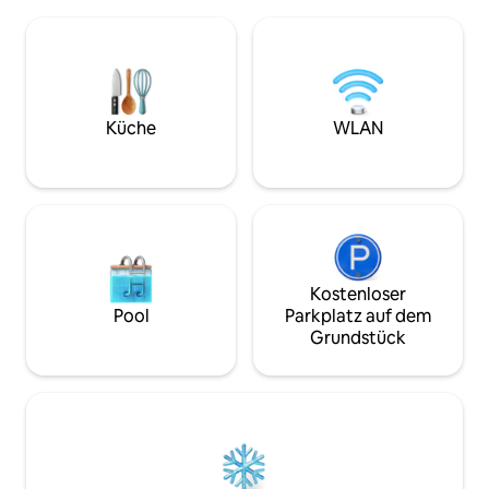
Berge in Costa Ric
und 2 Schlafsofas) mit einer Küche,
zum Privatstrand. 
einem Wohnbereich und zwei kleineren
einzigartigen Auß
Baumhauseinheiten mit Queensize-
Betten können Ein
Betten. Der Pool ist exklusiv für die Villen
Kingsize-Betten sein. Solides Gla
und liegt am Strand. Die Öffnungszeiten
WLAN innerhalb un
des Strandrestaurants variieren.
Villas Playa Mader
Küche
WLAN
Erkundige dich.
Abzweigung von 
Küstenautobahn en
einfach zu erreich
Kostenloser
Pool
Parkplatz auf dem
Grundstück