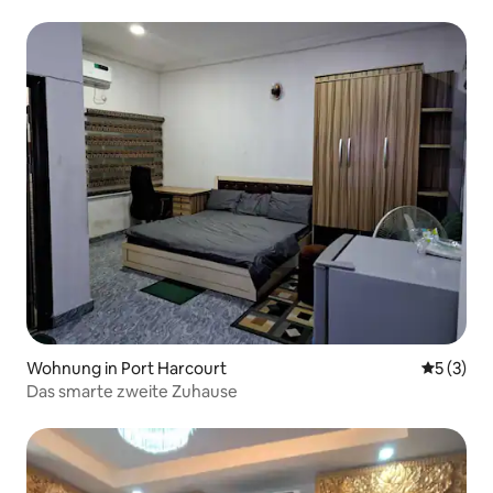
Wohnung in Port Harcourt
Durchsch
5 (3)
Das smarte zweite Zuhause