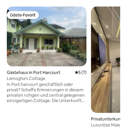
Gäste-Favorit
Gäste-Favorit
Gästehaus in Port Harcourt
Durchschnittliche Bewertu
5 (7)
Lamogha's Cottage
In Port harcourt geschäftlich oder
privat? Schaffe Erinnerungen in diesem
privaten ruhigen und zentral gelegenen
einzigartigen Cottage. Die Unterkunft
befindet sich in einer geschlossenen
Wohnanlage in der GRA Phase IV. Eine 2-
minütige Fahrt zum Präsidentenhotel.
Privatunterkunft i
Lebensmittel-, Restaurant- und
urt
Luxuriöse Maisone