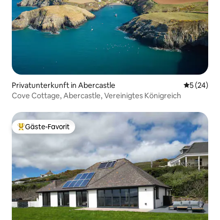
Privatunterkunft in Abercastle
Durchschni
5 (24)
Cove Cottage, Abercastle, Vereinigtes Königreich
Gäste-Favorit
Beliebter Gäste-Favorit.