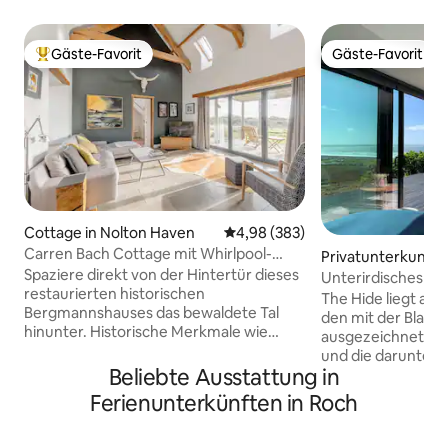
Gäste-Favorit
Gäste-Favorit
Beliebter Gäste-Favorit.
Gäste-Favorit
Cottage in Nolton Haven
Durchschnittliche Bewertung: 4
4,98 (383)
Carren Bach Cottage mit Whirlpool-
Privatunterkunft 
Hütte und Grillterrasse
Spaziere direkt von der Hintertür dieses
keshire
Unterirdisches St
restaurierten historischen
und Sauna
The Hide liegt am 
Bergmannshauses das bewaldete Tal
den mit der Blaue
hinunter. Historische Merkmale wie
ausgezeichneten 
Fliesenböden und Balken, gewölbte
und die darunter 
Decken treffen auf moderne
Beliebte Ausstattung in
Feuchtgebiete, in
Annehmlichkeiten wie
unsere lokale Kuhhe
Ferienunterkünften in Roch
Fußbodenheizung und eine
innenarchitektoni
freistehende Badewanne. Ein schönes
verfügt über ein
geräumiges Ferienhaus mit rustikalem