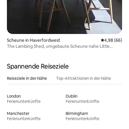
Scheune in Haverfordwest
Durchschnittl
4,98 (66)
The Lambing Shed, umgebaute Scheune nahe Little
Haven
Spannende Reiseziele
Reiseziele in der Nähe
Top-Attraktionen in der Nähe
London
Dublin
Ferienunterkünfte
Ferienunterkünfte
Manchester
Birmingham
Ferienunterkünfte
Ferienunterkünfte