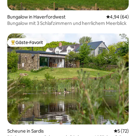
Bungalow in Haverfordwest
Durchschnittl
4,94 (64)
Bungalow mit 3 Schlafzimmern und herrlichem Meerblick
Gäste-Favorit
Beliebter Gäste-Favorit.
Scheune in Sardis
Durchschn
5 (72)