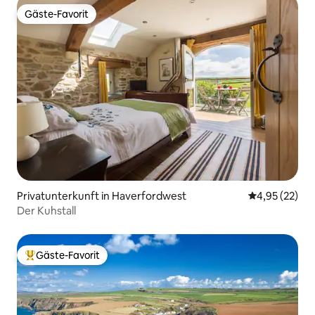
Gäste-Favorit
Gäste-Favorit
Privatunterkunft in Haverfordwest
Durchschnitt
4,95 (22)
Der Kuhstall
Gäste-Favorit
Beliebter Gäste-Favorit.