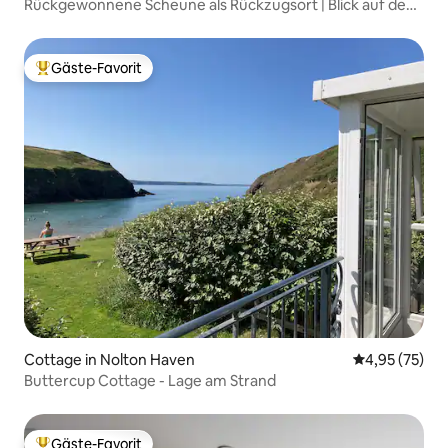
Rückgewonnene Scheune als Rückzugsort | Blick auf den
Teich | Hundefreundlich
Gäste-Favorit
Beliebter Gäste-Favorit.
Cottage in Nolton Haven
Durchschnitt
4,95 (75)
Buttercup Cottage - Lage am Strand
Gäste-Favorit