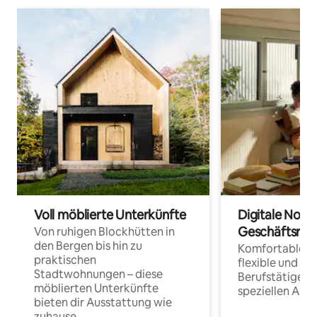
Voll möblierte Unterkünfte
Digitale Noma
Geschäftsrei
Von ruhigen Blockhütten in
den Bergen bis hin zu
Komfortable Un
praktischen
flexible und o
Stadtwohnungen – diese
Berufstätige 
möblierten Unterkünfte
speziellen Arbe
bieten dir Ausstattung wie
zuhause.