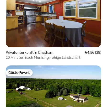
Privatunterkunft in Chatham
Durchschnitt
4,56 (25)
20 Minuten nach Munising, ruhige Landschaft
Gäste-Favorit
Gäste-Favorit