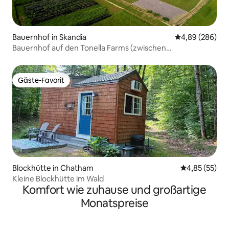
Bauernhof in Skandia
Durchschnittli
4,89 (286)
Bauernhof auf den Tonella Farms (zwischen
MQT/Munising)
Gäste-Favorit
Gäste-Favorit
Blockhütte in Chatham
Durchschnitt
4,85 (55)
Kleine Blockhütte im Wald
Komfort wie zuhause und großartige
Monatspreise