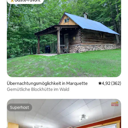
Gäste-Favorit
Beliebter Gäste-Favorit.
Übernachtungsmöglichkeit in Marquette
Durchschnittli
4,92 (362)
Gemütliche Blockhütte im Wald
Superhost
Superhost