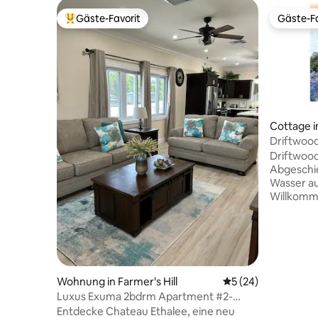
Gäste-Favorit
Gäste-Fa
Beliebter Gäste-Favorit.
Gäste-Fa
Cottage i
Driftwood
am Wasse
Driftwood
Abgeschi
Wasser au
Willkomme
abgelege
umgeben 
Inselprach
friedlich
oder klein
Rückzug s
Wohnung in Farmer's Hill
Durchschnittliche 
5 (24)
das Wass
Luxus Exuma 2bdrm Apartment #2-
kühlende 
Strandzugang
Entdecke Chateau Ethalee, eine neu
Leben abs