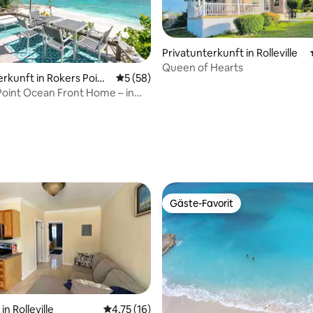
Privatunterkunft in Rolleville
Queen of Hearts
erkunft in Rokers Point
Durchschnittliche Bewertung: 5 von 5, 
5 (58)
 Bewertung: 5 von 5, 8 Bewertungen
nt
Point Ocean Front Home – in
nnähe
Gäste-Favorit
Gäste-Favorit
n Rolleville
Durchschnittliche Bewertung: 4,75 von 5, 
4,75 (16)