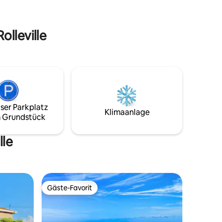
Resorts im Hideaways. Wir sind nur
eten wir
wenige Schritte vom Palm Bay Beach und
ung, um
zehn Gehminuten vom Jolly Hall Beach
 zu
olleville
entfernt. Zentral gelegen und nur
wenige Gehminuten von Restaurants
entfernt.
g halten!
ser Parkplatz
Klimaanlage
 Grundstück
lle
Gäste-Favorit
Gäste-Favorit