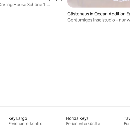
 Darling House Schöne 1-
mer-Einheit
Gästehaus in Ocean Addition E
Geräumiges Inselstudio – nur 
Schritte vom Meer entfernt
 Bewertung: 5 von 5, 17 Bewertungen
Key Largo
Florida Keys
Tav
Ferienunterkünfte
Ferienunterkünfte
Fer