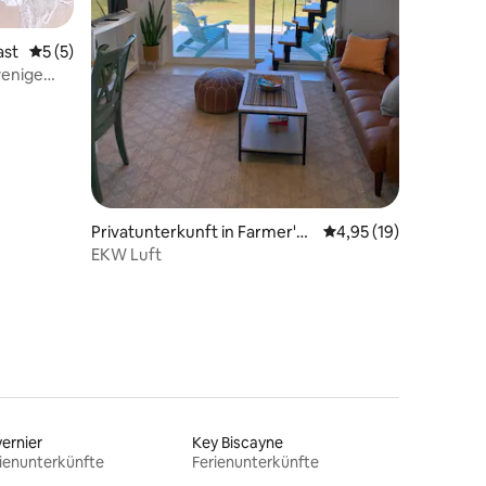
ast
Durchschnittliche Bewertung: 5 von 5, 5 Bewertungen
5 (5)
wenige
Privatunterkunft in Farmer's
Durchschnittliche Be
4,95 (19)
Hill
EKW Luft
ernier
Key Biscayne
ienunterkünfte
Ferienunterkünfte