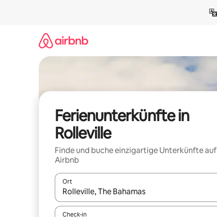
Zu
Inhalten
springen
Ferienunterkünfte in
Rolleville
Finde und buche einzigartige Unterkünfte auf
Airbnb
Ort
Wenn Ergebnisse verfügbar sind, navigiere mit d
Check-in