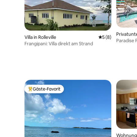
Privatunt
Villa in Rolleville
Durchschnittliche
5 (8)
Settleme
Paradise 
Frangipani: Villa direkt am Strand
Flughafe
Gäste-Favorit
Beliebter Gäste-Favorit.
Wohnung i