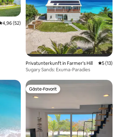
Durchschnittliche Bewertung: 4,96 von 5, 52 Bewertungen
4,96 (52)
58 Bewertungen
Privatunterkunft in Farmer's Hill
Durchschnittliche
5 (13)
Sugary Sands: Exuma-Paradies
Gäste-Favorit
Gäste-Favorit
16 Bewertungen