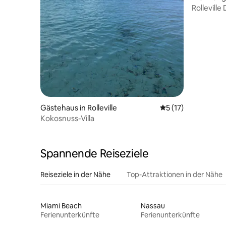
Rolleville
Schlafzim
Gästehaus in Rolleville
Durchschnittliche
5 (17)
Kokosnuss-Villa
Spannende Reiseziele
Reiseziele in der Nähe
Top-Attraktionen in der Nähe
Miami Beach
Nassau
Ferienunterkünfte
Ferienunterkünfte