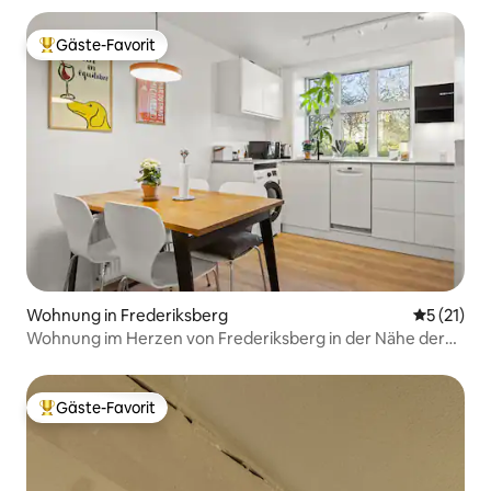
Gäste-Favorit
Beliebter Gäste-Favorit.
Wohnung in Frederiksberg
Durchschn
5 (21)
Wohnung im Herzen von Frederiksberg in der Nähe der
U-Bahn
Gäste-Favorit
Beliebter Gäste-Favorit.