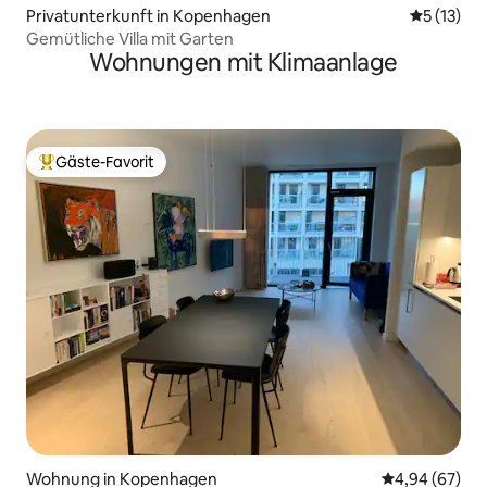
Privatunterkunft in Kopenhagen
Durchschn
5 (13)
Gemütliche Villa mit Garten
Wohnungen mit Klimaanlage
Gäste-Favorit
Beliebter Gäste-Favorit.
Wohnung in Kopenhagen
Durchschnittl
4,94 (67)