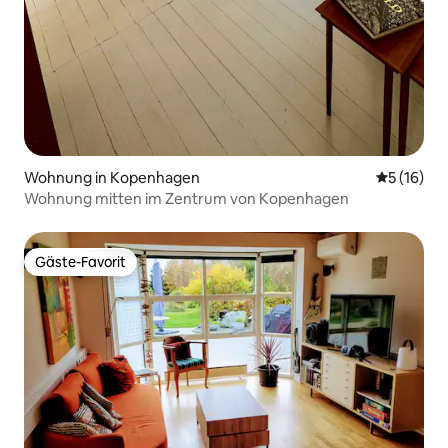
Wohnung in Kopenhagen
Durchschn
5 (16)
Wohnung mitten im Zentrum von Kopenhagen
Gäste-Favorit
Gäste-Favorit