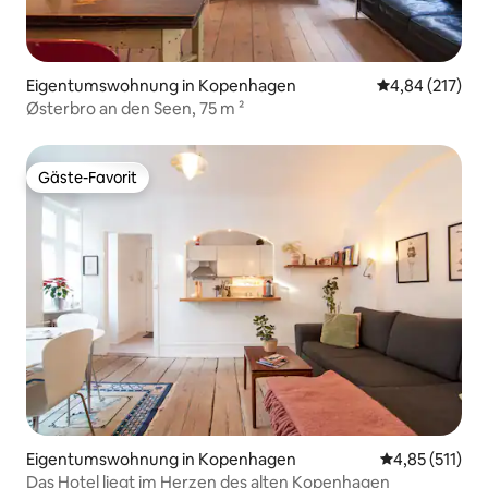
Eigentumswohnung in Kopenhagen
Durchschnittl
4,84 (217)
Østerbro an den Seen, 75 m ²
Gäste-Favorit
Gäste-Favorit
Eigentumswohnung in Kopenhagen
Durchschnittl
4,85 (511)
Das Hotel liegt im Herzen des alten Kopenhagen