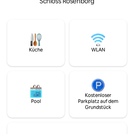
Schloss Rosenborg
aufstrebende dänische Künstler
perfekt für einen
während deines Aufenthalts erleben.
einen ruhigen Mo
Beobachte den Sonnenaufgang und -
oder ein Picknick. Nach einem Tag, an
untergang von der Gartenterrasse mit
dem du die reiche
Blick auf die Stadt. Nur wenige Schritte
Sehenswürdigkeit
von Top-Museen, Galerien, charmanten
erkundest, entspa
Restaurants, Boutiquen und Cafés
langen Bad in der
entfernt. Picknick in üppig grünen Parks
stilvollen Wohnun
in der Nähe. Fürsorgliche „Superhosts“
wunderschön erh
Küche
WLAN
seit vielen Jahren – verfügbar für
dem Jahr 1844, in
Kopenhagen-Fragen auf Anfrage.
modernen Komfort 
Tusind Tak!
Kostenloser
Pool
Parkplatz auf dem
Grundstück