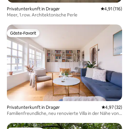
Privatunterkunft in Dragør
Durchschnittl
4,91 (116)
Meer, 1.row. Architektonische Perle
Gäste-Favorit
Gäste-Favorit
Privatunterkunft in Dragør
Durchschnitt
4,97 (32)
Familienfreundliche, neu renovierte Villa in der Nähe von
Kopenhagen