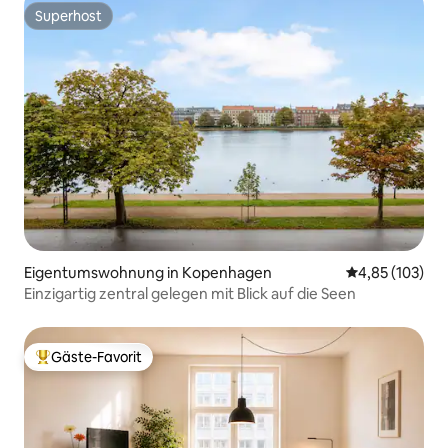
Superhost
Superhost
Eigentumswohnung in Kopenhagen
Durchschnittl
4,85 (103)
Einzigartig zentral gelegen mit Blick auf die Seen
Gäste-Favorit
Beliebter Gäste-Favorit.