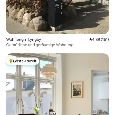
Wohnung in Lyngby
Durchschnittl
4,89 (161)
Gemütliche und geräumige Wohnung
Gäste-Favorit
Beliebter Gäste-Favorit.