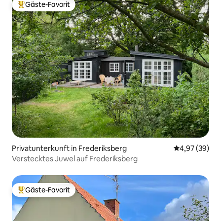
Gäste-Favorit
Beliebter Gäste-Favorit.
Privatunterkunft in Frederiksberg
Durchschnittl
4,97 (39)
Verstecktes Juwel auf Frederiksberg
Gäste-Favorit
Beliebter Gäste-Favorit.