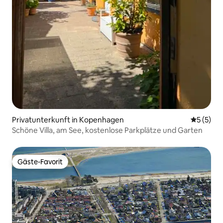
Privatunterkunft in Kopenhagen
Durchsch
5 (5)
Schöne Villa, am See, kostenlose Parkplätze und Garten
Gäste-Favorit
Gäste-Favorit