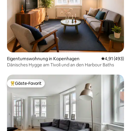
Eigentumswohnung in Kopenhagen
Durchschnittl
4,91 (493)
Dänisches Hygge am Tivoli und an den Harbour Baths
Gäste-Favorit
Beliebter Gäste-Favorit.