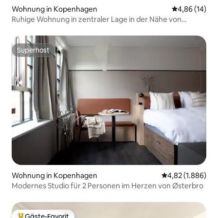
Wohnung in Kopenhagen
Durchschnitt
4,86 (14)
Ruhige Wohnung in zentraler Lage in der Nähe von
Strøget | Schlafplätze für 4
Superhost
Superhost
Wohnung in Kopenhagen
Durchschnittlic
4,82 (1.886)
Modernes Studio für 2 Personen im Herzen von Østerbro
Gäste-Favorit