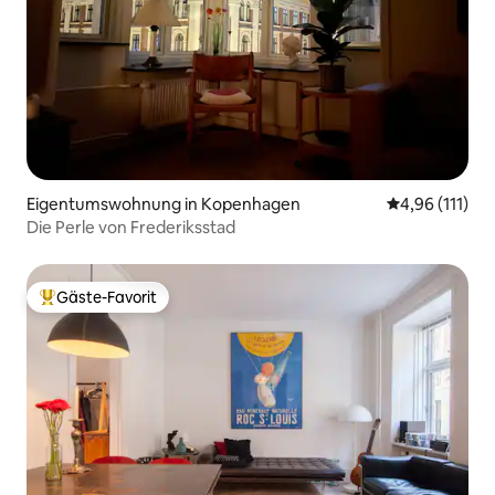
Eigentumswohnung in Kopenhagen
Durchschnittl
4,96 (111)
Die Perle von Frederiksstad
Gäste-Favorit
Beliebter Gäste-Favorit.