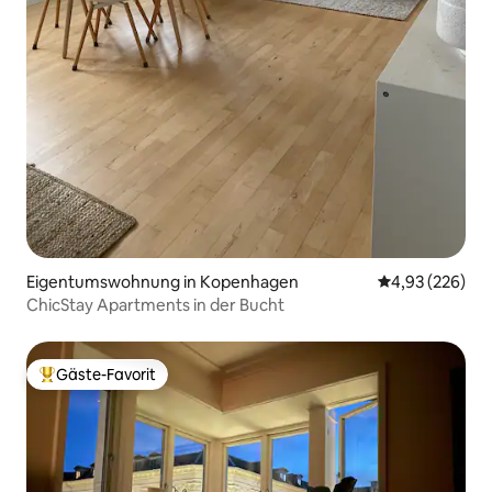
Eigentumswohnung in Kopenhagen
Durchschnittli
4,93 (226)
ChicStay Apartments in der Bucht
Gäste-Favorit
Beliebter Gäste-Favorit.