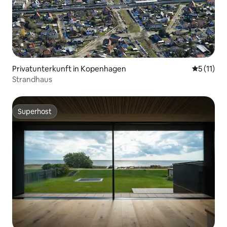
Privatunterkunft in Kopenhagen
Durchschn
5 (11)
Strandhaus
Superhost
Superhost