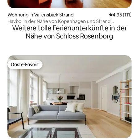
Wohnung in Vallensbæk Strand
Durchschnittl
4,95 (111)
Havbo, in der Nähe von Kopenhagen und Strand
Weitere tolle Ferienunterkünfte in der
Kostenlose Parkplätze
Nähe von Schloss Rosenborg
Gäste-Favorit
Gäste-Favorit