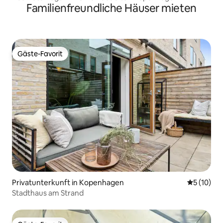
Familienfreundliche Häuser mieten
Gäste-Favorit
Gäste-Favorit
Privatunterkunft in Kopenhagen
Durchschn
5 (10)
Stadthaus am Strand