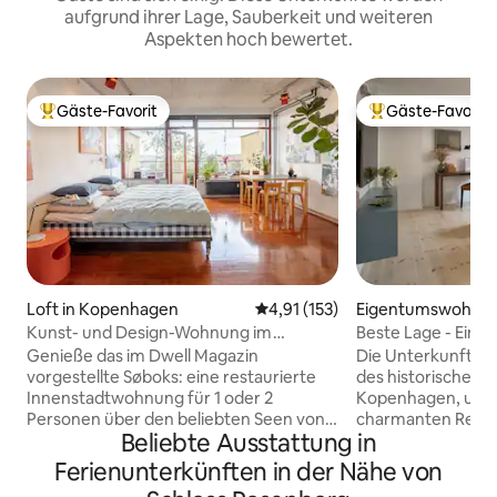
aufgrund ihrer Lage, Sauberkeit und weiteren
Aspekten hoch bewertet.
Gäste-Favorit
Gäste-Favorit
Beliebter Gäste-Favorit.
Beliebter Gäste-F
Loft in Kopenhagen
Durchschnittliche Bewertung: 
4,91 (153)
Eigentumswohnun
enhagen
Kunst- und Design-Wohnung im
Beste Lage - Eine
Zentrum von Kopenhagen mit Seeblick
Badezimmer von 
Genieße das im Dwell Magazin
Die Unterkunft be
und Blick auf den Sonnenuntergang
vorgestellte Søboks: eine restaurierte
des historischen 
Innenstadtwohnung für 1 oder 2
Kopenhagen, umg
Personen über den beliebten Seen von
charmanten Resta
Beliebte Ausstattung in
Kopenhagen. In einzigartiger
lebhaften Bars und
Partnerschaft mit dem lokalen
Geschäften. Gleic
Ferienunterkünften in der Nähe von
Galeristen Nordvaerk kannst du
die schönen Burg