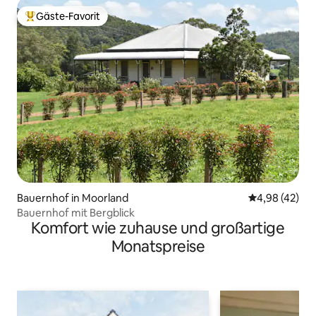
Gäste-Favorit
Beliebter Gäste-Favorit.
Bauernhof in Moorland
Durchschnittl
4,98 (42)
Bauernhof mit Bergblick
Komfort wie zuhause und großartige
Monatspreise