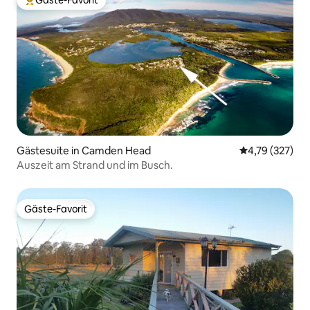
Gäste-Favorit
Beliebter Gäste-Favorit.
Gästesuite in Camden Head
Durchschnittl
4,79 (327)
Auszeit am Strand und im Busch.
Gäste-Favorit
Gäste-Favorit