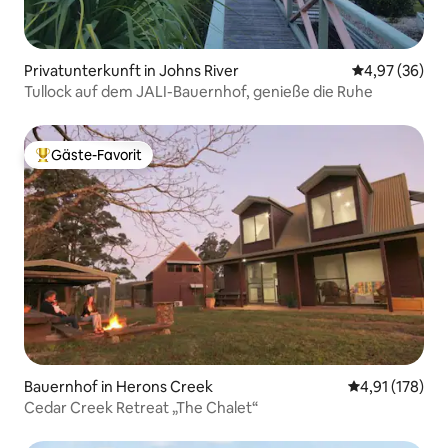
Privatunterkunft in Johns River
Durchschnittl
4,97 (36)
Tullock auf dem JALI-Bauernhof, genieße die Ruhe
Gäste-Favorit
Beliebter Gäste-Favorit.
Bauernhof in Herons Creek
Durchschnittl
4,91 (178)
Cedar Creek Retreat „The Chalet“