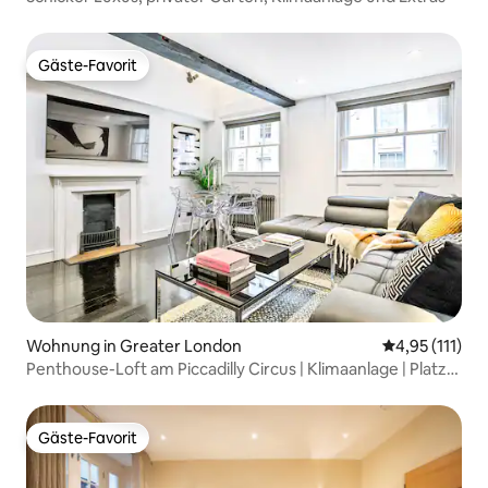
Gäste-Favorit
Gäste-Favorit
Wohnung in Greater London
Durchschnittl
4,95 (111)
Penthouse-Loft am Piccadilly Circus | Klimaanlage | Platz
für 6–7 Personen
Gäste-Favorit
Gäste-Favorit