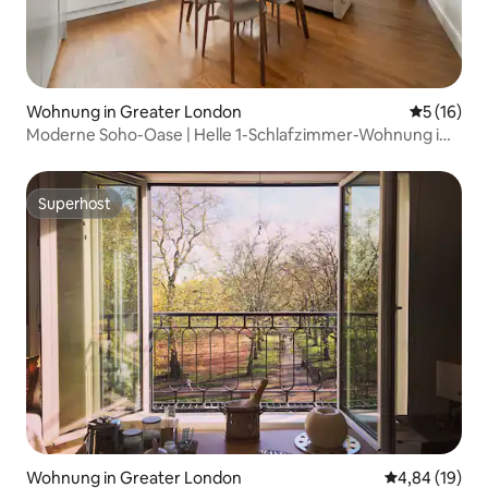
Wohnung in Greater London
Durchschn
5 (16)
Moderne Soho-Oase | Helle 1-Schlafzimmer-Wohnung im
Zentrum Londons
Superhost
Superhost
Wohnung in Greater London
Durchschnitt
4,84 (19)