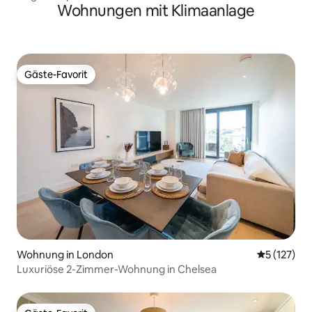
Wohnungen mit Klimaanlage
Gäste-Favorit
Gäste-Favorit
Wohnung in London
Durchschni
5 (127)
Luxuriöse 2-Zimmer-Wohnung in Chelsea