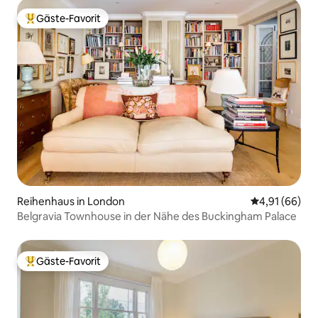
Gäste-Favorit
Beliebter Gäste-Favorit.
Reihenhaus in London
Durchschnitt
4,91 (66)
Belgravia Townhouse in der Nähe des Buckingham Palace
Gäste-Favorit
Beliebter Gäste-Favorit.