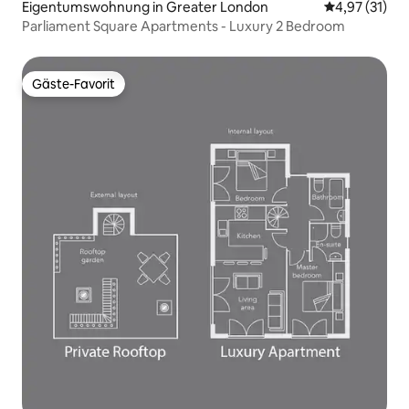
Eigentumswohnung in Greater London
Durchschnitt
4,97 (31)
Parliament Square Apartments - Luxury 2 Bedroom
Gäste-Favorit
Gäste-Favorit