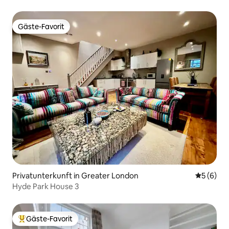
Gäste-Favorit
Gäste-Favorit
Privatunterkunft in Greater London
Durchschn
5 (6)
Hyde Park House 3
Gäste-Favorit
Beliebter Gäste-Favorit.