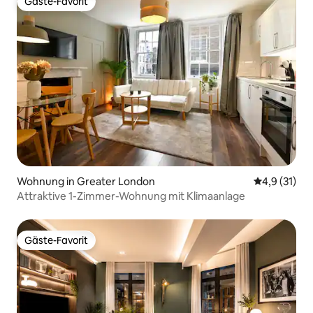
Gäste-Favorit
Gäste-Favorit
Wohnung in Greater London
Durchschnit
4,9 (31)
Attraktive 1-Zimmer-Wohnung mit Klimaanlage
Gäste-Favorit
Gäste-Favorit