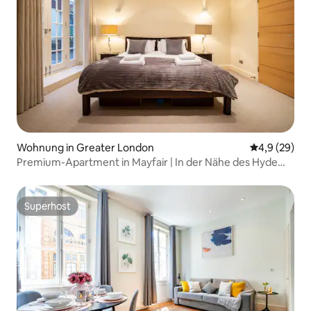
Wohnung in Greater London
Durchschnitt
4,9 (29)
Premium-Apartment in Mayfair | In der Nähe des Hyde
Park
Superhost
Superhost