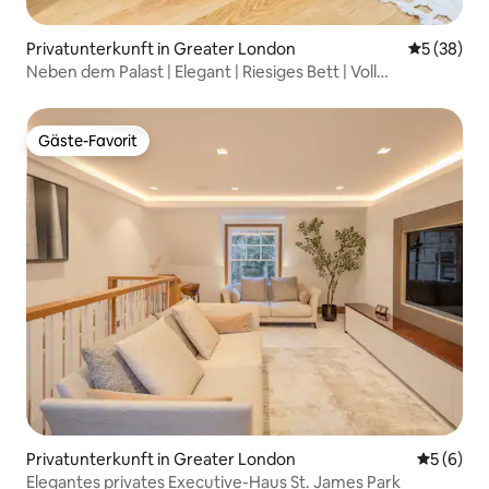
Privatunterkunft in Greater London
Durchschni
5 (38)
Neben dem Palast | Elegant | Riesiges Bett | Voll
ausgestattete Küche
Gäste-Favorit
Gäste-Favorit
Privatunterkunft in Greater London
Durchschn
5 (6)
Elegantes privates Executive-Haus St. James Park