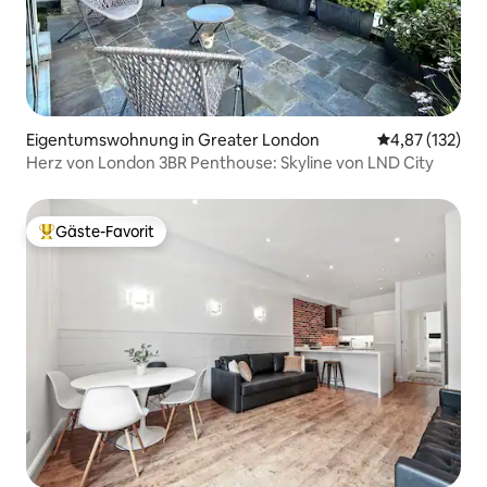
Eigentumswohnung in Greater London
Durchschnittl
4,87 (132)
Herz von London 3BR Penthouse: Skyline von LND City
Gäste-Favorit
Beliebter Gäste-Favorit.