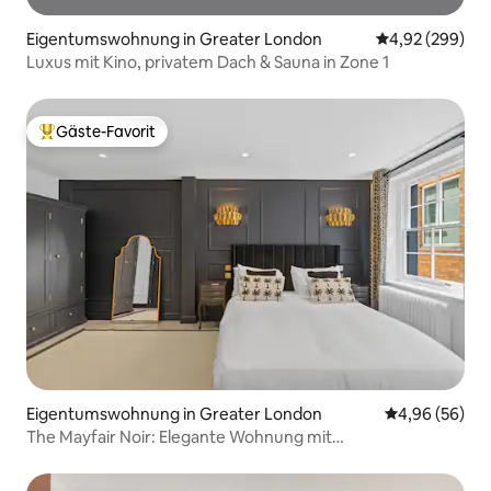
Eigentumswohnung in Greater London
Durchschnittli
4,92 (299)
Luxus mit Kino, privatem Dach & Sauna in Zone 1
Gäste-Favorit
Beliebter Gäste-Favorit.
Eigentumswohnung in Greater London
Durchschnittl
4,96 (56)
The Mayfair Noir: Elegante Wohnung mit
2 Schlafzimmern/2 Bädern und Klimaanlage