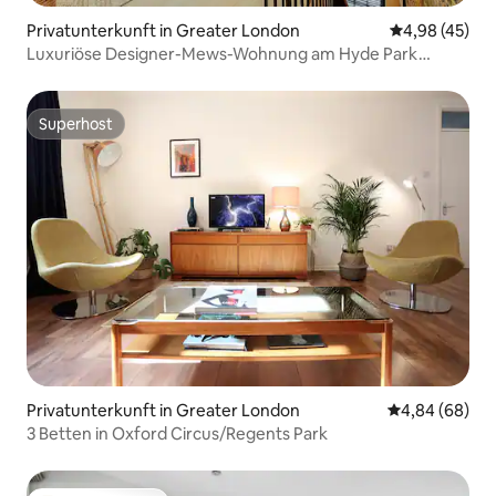
Privatunterkunft in Greater London
Durchschnittl
4,98 (45)
Luxuriöse Designer-Mews-Wohnung am Hyde Park
Notting Hill
Superhost
Superhost
Privatunterkunft in Greater London
Durchschnittl
4,84 (68)
3 Betten in Oxford Circus/Regents Park