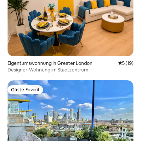
Eigentumswohnung in Greater London
Durchschn
5 (19)
Designer-Wohnung im Stadtzentrum
Gäste-Favorit
Gäste-Favorit