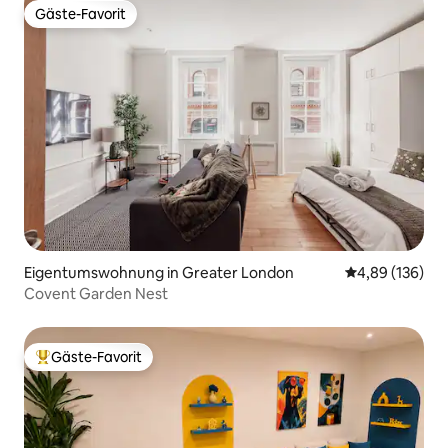
Gäste-Favorit
Gäste-Favorit
Eigentumswohnung in Greater London
Durchschnittli
4,89 (136)
Covent Garden Nest
Gäste-Favorit
Beliebter Gäste-Favorit.