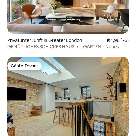
Privatunterkunft in Greater London
Durchschnittl
4,96 (76)
GEMÜTLICHES SCHICKES HAUS mit GARTEN – Neues
Inserat
Gäste-Favorit
Gäste-Favorit