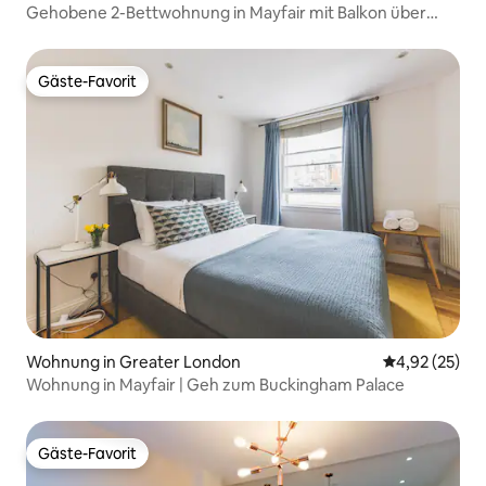
Gehobene 2-Bettwohnung in Mayfair mit Balkon über
Green Park
Gäste-Favorit
Gäste-Favorit
Wohnung in Greater London
Durchschnitt
4,92 (25)
Wohnung in Mayfair | Geh zum Buckingham Palace
Gäste-Favorit
Gäste-Favorit