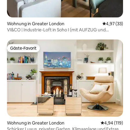
Wohnung in Greater London
Durchschnitt
4,97 (33)
VI&CO | Industrie-Loft in Soho I (mit AUFZUG und
Klimaanlage)
Gäste-Favorit
Gäste-Favorit
Wohnung in Greater London
Durchschnittl
4,94 (119)
Schicker Luxus, privater Garten, Klimaanlage und Extras