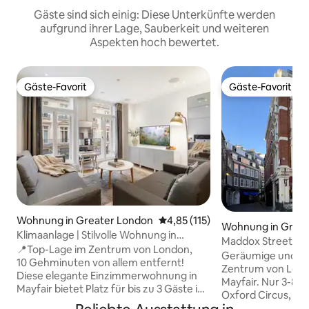
Gäste sind sich einig: Diese Unterkünfte werden
aufgrund ihrer Lage, Sauberkeit und weiteren
Aspekten hoch bewertet.
Gäste-Favorit
Gäste-Favorit
Gäste-Favorit
Gäste-Favorit
Wohnung in Greater London
Durchschnittliche Bewertung: 
4,85 (115)
Wohnung in Great
Klimaanlage | Stilvolle Wohnung in
Maddox Street 2B
Mayfair | Zentrum von London | Aufzug
📍Top-Lage im Zentrum von London,
Geräumige und h
10 Gehminuten von allem entfernt!
Zentrum von Lond
Diese elegante Einzimmerwohnung in
Mayfair. Nur 3-8
Mayfair bietet Platz für bis zu 3 Gäste in
Oxford Circus, de
erstklassiger Lage in Mayfair/Piccadilly.
Piccadilly Circus