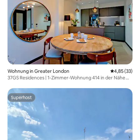
Wohnung in Greater London
Durchschnitt
4,85 (33)
37GS Residences | 1-Zimmer-Wohnung 414 in der Nähe
von Piccadilly
Superhost
Superhost