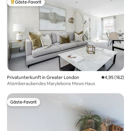
Gäste-Favorit
Beliebter Gäste-Favorit.
Privatunterkunft in Greater London
Durchschnittl
4,95 (162)
Atemberaubendes Marylebone Mews Haus
Gäste-Favorit
Gäste-Favorit