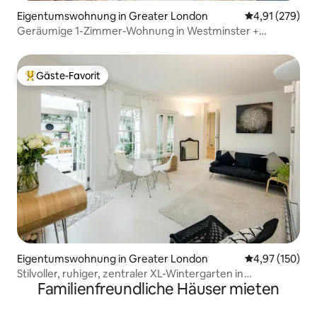
Eigentumswohnung in Greater London
Durchschnittl
4,91 (279)
Geräumige 1-Zimmer-Wohnung in Westminster +
Schlafsofa – Schlafplätze für 4
Gäste-Favorit
Beliebter Gäste-Favorit.
Eigentumswohnung in Greater London
Durchschnittl
4,97 (150)
Stilvoller, ruhiger, zentraler XL-Wintergarten in
Familienfreundliche Häuser mieten
Paddington