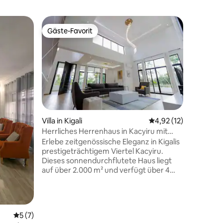
Tiny Hou
Gäste-Favorit
Gäste-F
Gäste-Favorit
Gäste-F
Privates 
Nähe der
Schönes 
House m
Doppelbe
einem Ba
Toilette,
ist Teil 
oben mit
Großer u
Villa in Kigali
Durchschnittliche Be
4,92 (12)
einer üp
Herrliches Herrenhaus in Kacyiru mit
entspannende
Infinity-Pool
Erlebe zeitgenössische Eleganz in Kigalis
liegt gan
prestigeträchtigem Viertel Kacyiru.
zu Fuß od
Dieses sonnendurchflutete Haus liegt
Motorradt
auf über 2.000 m² und verfügt über 4
Hotels, B
Schlafzimmer, 4 Badezimmer, ein
der Nähe
geräumiges doppeltes Wohnzimmer,
sehr ruh
einen zweiten Aufenthaltsraum/Büro
und eine große Küche mit Essbereich.
75 Bewertungen
Durchschnittliche Bewertung: 5 von 5, 7 Bewertungen
5 (7)
Genieße ein nahtloses Leben zwischen