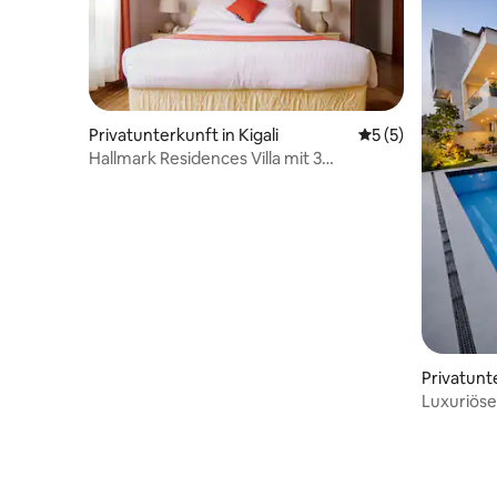
Privatunterkunft in Kigali
Durchschnittliche
5 (5)
Hallmark Residences Villa mit 3
Schlafzimmern, Kigali
Privatunte
Luxuriöse 
Zoll-Kino