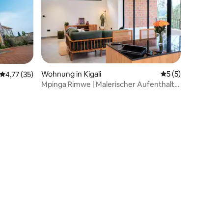
Wohnung in Kigali
Durchschnittlich
5 (5)
Durchschnittliche Bewertung: 4,77 von 5, 35 Bewertungen
4,77 (35)
Mpinga Rimwe | Malerischer Aufenthalt
im Penthouse