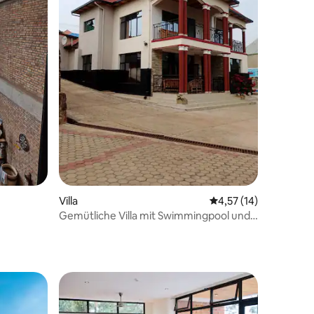
10 Bewertungen
Villa
Durchschnittliche Be
4,57 (14)
Gemütliche Villa mit Swimmingpool und
großem Garten.