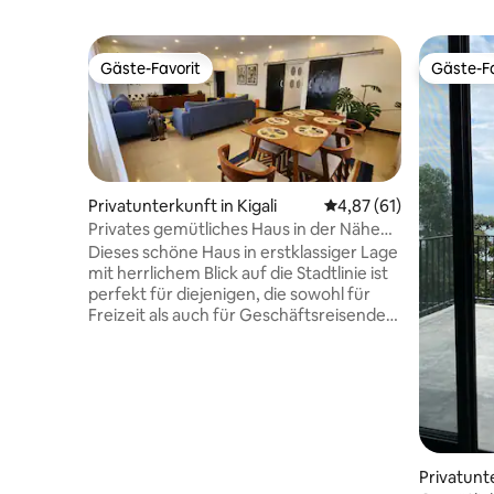
Gäste-Favorit
Gäste-Fa
Gäste-Favorit
Gäste-Fa
Privatunterkunft in Kigali
Durchschnittliche Bew
4,87 (61)
Privates gemütliches Haus in der Nähe
des Stadtzentrums mit Aussicht
Dieses schöne Haus in erstklassiger Lage
mit herrlichem Blick auf die Stadtlinie ist
perfekt für diejenigen, die sowohl für
Freizeit als auch für Geschäftsreisende
kommen. Das Haus verfügt über drei
geräumige, eingerichtete Zimmer mit
eigenem Bad, das mit einem
afrikanischen Touch ausgestattet ist, um
Komfort und Entspannung zu bieten. Sie
ist perfekt für Familien oder kleine
Gruppen oder Alleinreisende geeignet.
Privatunt
Ideal gelegen in Kacyiru in der Nähe der