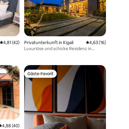
Durchschnittliche Bewertung: 4,81 von 5, 42 Bewertungen
4,81 (42)
Privatunterkunft in Kigali
Durchschnittliche Be
4,63 (16)
Luxuriöse und schicke Residenz in
11 Bewertungen
Kibagabaga
Gäste-Favorit
Gäste-Favorit
Durchschnittliche Bewertung: 4,88 von 5, 40 Bewertungen
4,88 (40)