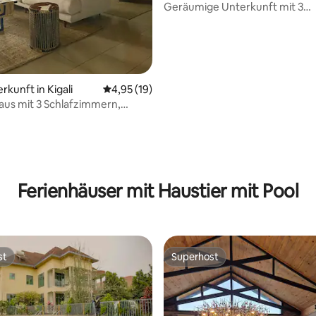
Geräumige Unterkunft mit 3
Schlafzimmern in der Nähe des
Flughafens Kigali
rkunft in Kigali
Durchschnittliche Bewertung: 4,95 von 5, 
4,95 (19)
aus mit 3 Schlafzimmern,
d herrlichem Blick
Ferienhäuser mit Haustier mit Pool
st
Superhost
st
Superhost