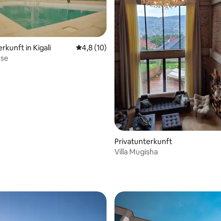
rkunft in Kigali
Durchschnittliche Bewertung: 4,8 von 5, 
4,8 (10)
use
Privatunterkunft
Villa Mugisha
 Bewertung: 5 von 5, 4 Bewertungen