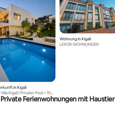
 Bewertung: 5 von 5, 5 Bewertungen
Wohnung in Kigali
LEXOR-WOHNUNGEN
rkunft in Kigali
Villa Kigali | Privater Pool + 100-
Private Ferienwohnungen mit Haustier