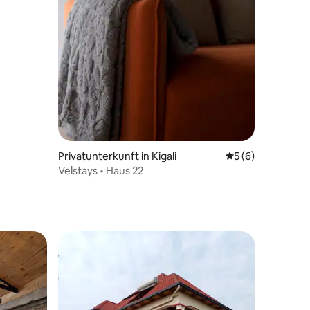
19 Bewertungen
Privatunterkunft in Kigali
Durchschnittlich
5 (6)
Velstays • Haus 22