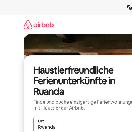
Zu
Inhalten
springen
Haustierfreundliche
Ferienunterkünfte in
Ruanda
Finde und buche einzigartige Ferienwohnung
mit Haustier auf Airbnb.
Ort
Wenn Ergebnisse verfügbar sind, navigiere mit d