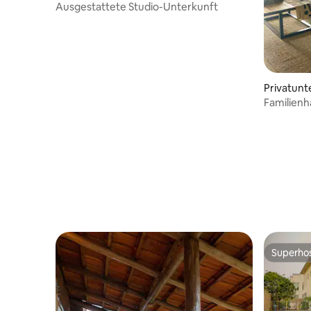
Ausgestattete Studio-Unterkunft
Privatunte
Familienh
Garten un
Superho
Superho