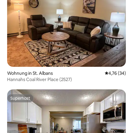
Wohnung in St. Albans
Durchschnitt
4,76 (34)
Hannahs Coal River Place (2527)
Superhost
Superhost