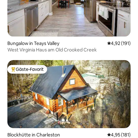
Bungalow in Teays Valley
Durchschnittl
4,92 (191)
West Virginia Haus am Old Crooked Creek
Gäste-Favorit
Beliebter Gäste-Favorit.
Blockhütte in Charleston
Durchschnittl
4,95 (181)