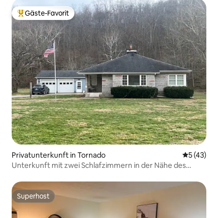
Gäste-Favorit
Beliebter Gäste-Favorit.
Privatunterkunft in Tornado
Durchschn
5 (43)
Unterkunft mit zwei Schlafzimmern in der Nähe des
Hatfield McCoy Trail
Superhost
Superhost