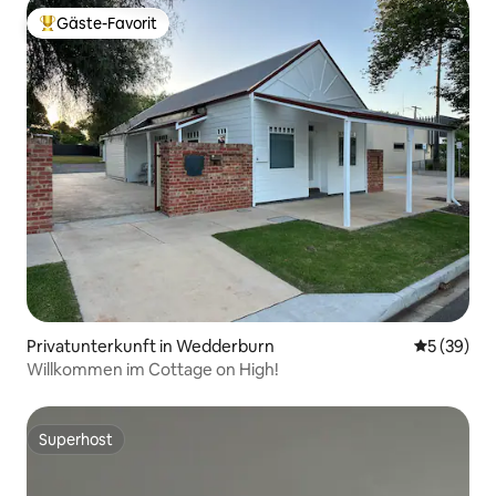
Gäste-Favorit
Beliebter Gäste-Favorit.
Privatunterkunft in Wedderburn
Durchschni
5 (39)
Willkommen im Cottage on High!
Superhost
Superhost