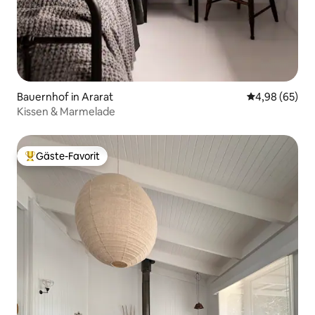
Bauernhof in Ararat
Durchschnittl
4,98 (65)
Kissen & Marmelade
Gäste-Favorit
Beliebter Gäste-Favorit.