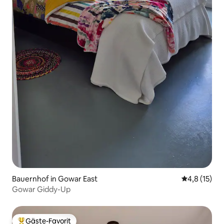
Bauernhof in Gowar East
Durchschnit
4,8 (15)
Gowar Giddy-Up
Gäste-Favorit