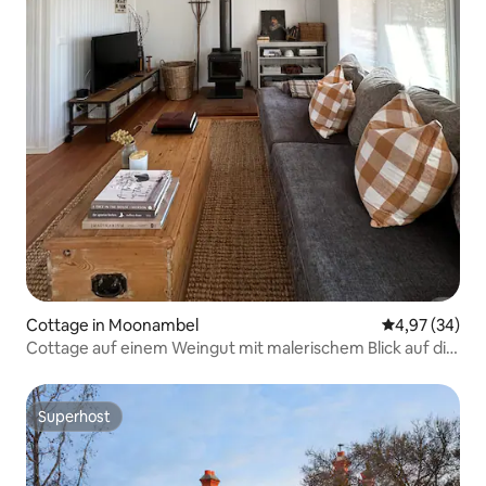
Cottage in Moonambel
Durchschnittl
4,97 (34)
Cottage auf einem Weingut mit malerischem Blick auf die
Weinberge
Superhost
Superhost