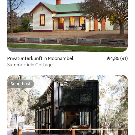
Privatunterkunft in Moonambel
Durchschnitt
4,85 (91)
Summerfield Cottage
Superhost
Superhost