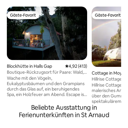
Gäste-Favorit
Gäste-Favorit
Gäste-Favorit
Gäste-Favorit
Blockhütte in Halls Gap
Durchschnittliche Bewertung: 4
4,92 (413)
Boutique-Rückzugsort für Paare: Wald,
Cottage in Moyst
Spa & Holzfeuer
Wache mit den Vögeln,
Hillrise Cottage
Eukalyptusbäumen und den Grampians
Hillrise Cottage is
durch das Glas auf, ein beruhigendes
malerisches Anwe
Spa, ein Holzfeuer am Abend. Escape ist
über den Gummib
eine Boutique-Unterkunft für Paare auf
spektakulärem Bli
einem privaten, doppelten
Beliebte Ausstattung in
im Westen. Das Hillrise Cottage ist 15 km
Waldgrundstück: nah genug, um zu Fuß
von Ararat und 30
Ferienunterkünften in St Arnaud
nach Halls Gap zu gehen, privat genug,
entfernt und ein 
um alles zu vergessen. „Man kann darin
um die wundersch
die Seele des Gastgebers sehen. Ein