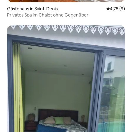
Gästehaus in Saint-Denis
Durchschnit
4,78 (9)
Privates Spa im Chalet ohne Gegenüber