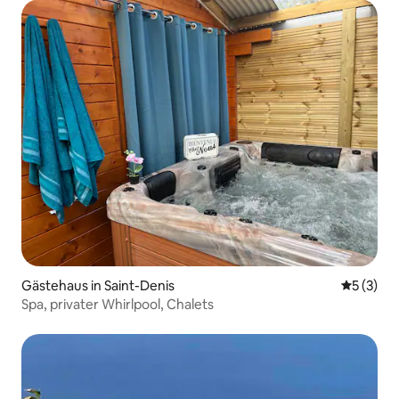
Gästehaus in Saint-Denis
Durchsch
5 (3)
Spa, privater Whirlpool, Chalets