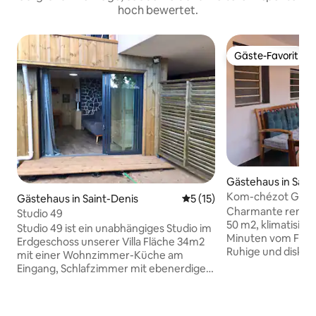
hoch bewertet.
Gäste-Favorit
Gäste-Favorit
Gästehaus in Saint
Kom-chézot Gäst
Gästehaus in Saint-Denis
Durchschnittliche Bewertun
5 (15)
Charmante renovi
Studio 49
50 m2, klimatisier
Studio 49 ist ein unabhängiges Studio im
Minuten vom Flug
Erdgeschoss unserer Villa Fläche 34m2
Ruhige und diskr
mit einer Wohnzimmer-Küche am
über ein Wohn-Es
Eingang, Schlafzimmer mit ebenerdiger
Schlafsofa (2 P) 
Dusche und WC Doppelbett Möglichkeit,
Klappsofa, Kabel-
ein Schlafsofa (Schlafsofa) für Eltern in
Küche, Waschmasc
Begleitung von Kindern hinzuzufügen