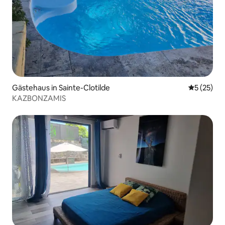
Gästehaus in Sainte-Clotilde
Durchschn
5 (25)
KAZBONZAMIS