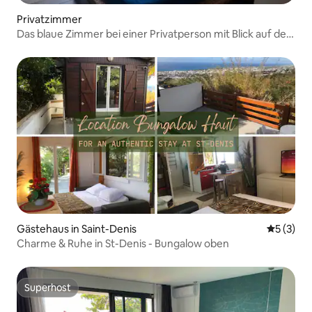
Privatzimmer
Das blaue Zimmer bei einer Privatperson mit Blick auf den
Pool
Gästehaus in Saint-Denis
Durchsch
5 (3)
Charme & Ruhe in St-Denis - Bungalow oben
Superhost
Superhost