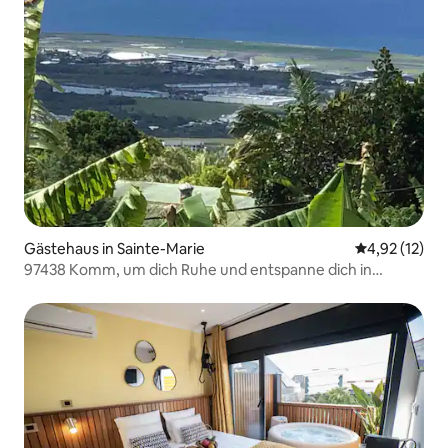
Gästehaus in Sainte-Marie
Durchschnitt
4,92 (12)
97438 Komm, um dich Ruhe und entspanne dich in
meinem süßen Zuhause