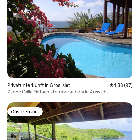
Privatunterkunft in Gros Islet
Durchschnittl
4,88 (97)
Zandoli Villa Einfach atemberaubende Aussicht
Gäste-Favorit
Gäste-Favorit