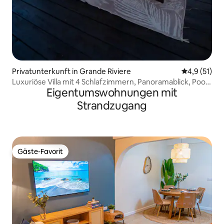
Privatunterkunft in Grande Riviere
Durchschnit
4,9 (51)
Luxuriöse Villa mit 4 Schlafzimmern, Panoramablick, Pool
Eigentumswohnungen mit
& Whirlpool
Strandzugang
Gäste-Favorit
Gäste-Favorit