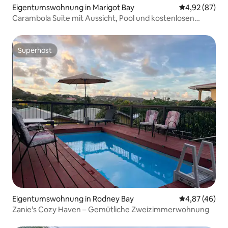
Eigentumswohnung in Marigot Bay
Durchschnittl
4,92 (87)
Carambola Suite mit Aussicht, Pool und kostenlosen
Wassersportarten.
Superhost
Superhost
Eigentumswohnung in Rodney Bay
Durchschnittl
4,87 (46)
Zanie's Cozy Haven – Gemütliche Zweizimmerwohnung