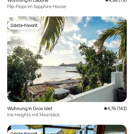
Wohnung in Laborie
Durchschnittl
4,96 (79)
Flip-Flops im Sapphire House
Gäste-Favorit
Gäste-Favorit
Wohnung in Gros Islet
Durchschnittl
4,76 (143)
Irie Heights mit Meerblick
Gäste-Favorit