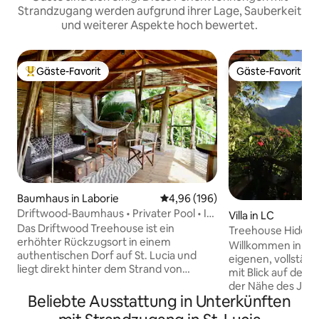
Strandzugang werden aufgrund ihrer Lage, Sauberkeit
und weiterer Aspekte hoch bewertet.
Gäste-Favorit
Gäste-Favorit
Beliebter Gäste-Favorit.
Gäste-Favorit
Baumhaus in Laborie
Durchschnittliche Bewertung: 4
4,96 (196)
Driftwood-Baumhaus • Privater Pool • In
Villa in LC
Strandnähe
Das Driftwood Treehouse ist ein
Treehouse Hideaway
erhöhter Rückzugsort in einem
Meerblick
Willkommen in un
authentischen Dorf auf St. Lucia und
eigenen, vollständi
liegt direkt hinter dem Strand von
mit Blick auf den 
Laborie. Es verfügt über ein eigenes
der Nähe des Jad
privates Tauchbecken, das für ein
Beliebte Ausstattung in Unterkünften
des Strandes Anse
entspanntes Inselleben sorgt. Driftwood
sein hervorragen