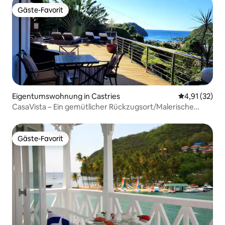
Gäste-Favorit
Gäste-Favorit
Eigentumswohnung in Castries
Durchschnitt
4,91 (32)
CasaVista – Ein gemütlicher Rückzugsort/Malerische
Aussicht/Min. zum Strand
Gäste-Favorit
Gäste-Favorit