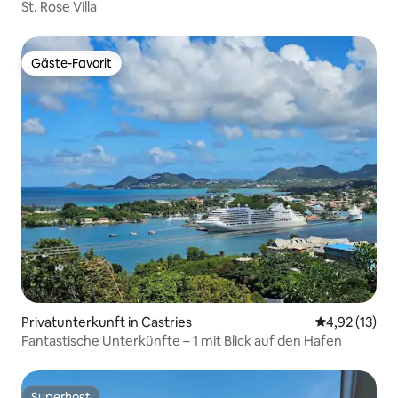
St. Rose Villa
Gäste-Favorit
Gäste-Favorit
Privatunterkunft in Castries
Durchschnitt
4,92 (13)
Fantastische Unterkünfte – 1 mit Blick auf den Hafen
Superhost