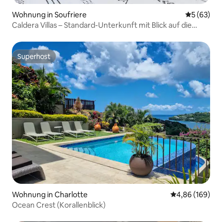
Wohnung in Soufriere
Durchschni
5 (63)
Caldera Villas – Standard-Unterkunft mit Blick auf die
Berge
Superhost
Superhost
Wohnung in Charlotte
Durchschnittli
4,86 (169)
Ocean Crest (Korallenblick)