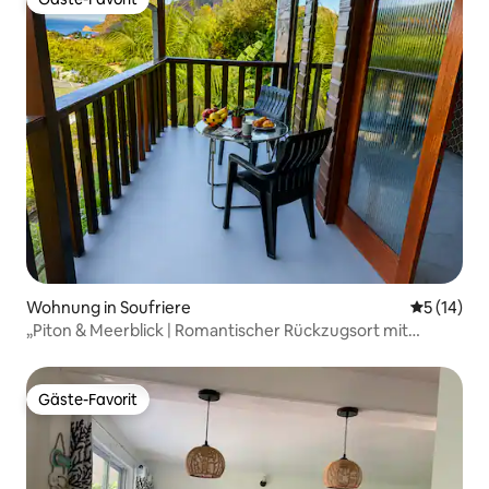
Gäste-Favorit
Wohnung in Soufriere
Durchschn
5 (14)
„Piton & Meerblick | Romantischer Rückzugsort mit
Balkon“
Gäste-Favorit
Gäste-Favorit