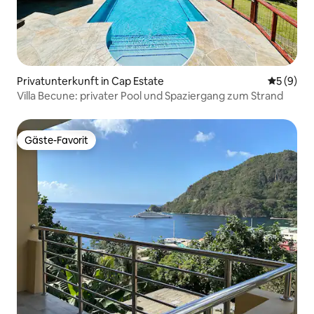
Privatunterkunft in Cap Estate
Durchschn
5 (9)
Villa Becune: privater Pool und Spaziergang zum Strand
Gäste-Favorit
Gäste-Favorit