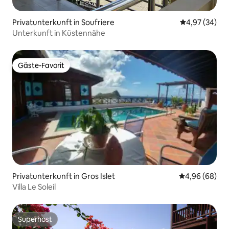
Privatunterkunft in Soufriere
Durchschnittl
4,97 (34)
Unterkunft in Küstennähe
Gäste-Favorit
Gäste-Favorit
Privatunterkunft in Gros Islet
Durchschnittl
4,96 (68)
Villa Le Soleil
Superhost
Superhost