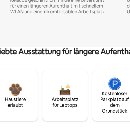
Reist du geschäftlich? Finde eine Unterkunft
U
für einen längeren Aufenthalt mit schnellem
d
WLAN und einem komfortablen Arbeitsplatz.
Ü
iebte Ausstattung für längere Aufenth
Kostenloser
Haustiere
Arbeitsplatz
Parkplatz auf
erlaubt
für Laptops
dem
Grundstück