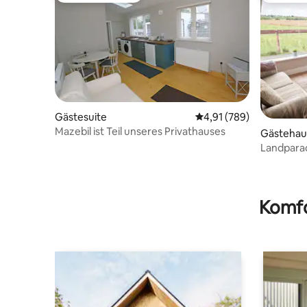
Gästesuite
Durchschnittliche Bewe
4,91 (789)
Mazebil ist Teil unseres Privathauses
Gästehau
Landpara
Komfo