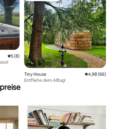
75 Bewertungen
Durchschnittliche Bewertung: 5 von 5, 8 Bewertungen
5 (8)
pool
Tiny House
Durchschnittliche Be
4,98 (66)
Entfliehe dem Alltag!
preise