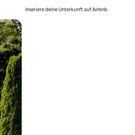
Inseriere deine Unterkunft auf Airbnb
h Berühren oder Wischgesten.