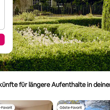
ünfte für längere Aufenthalte in dein
-Favorit
Gäste-Favorit
r Gäste-Favorit.
Gäste-Favorit