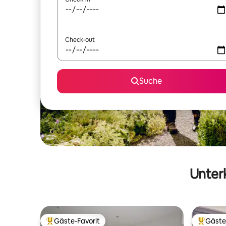
Check-out
Suche
Unterk
Gäste-Favorit
Gäste
Beliebter Gäste-Favorit.
Beliebte