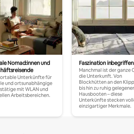
tale Nomad:innen und
Faszination inbegriffen
häftsreisende
Manchmal ist der ganze 
die Unterkunft. Von
rtable Unterkünfte für
Blockhütten an den Klip
ble und ortsunabhängige
bis hin zu ruhig gelegene
fstätige mit WLAN und
Hausbooten – diese
ellen Arbeitsbereichen.
Unterkünfte stecken voll
einzigartiger Merkmale.