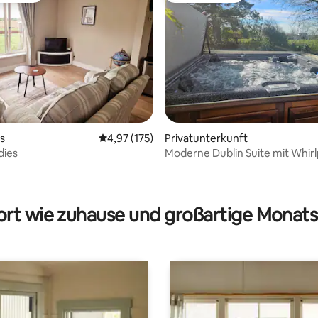
rtung: 4,91 von 5, 789 Bewertungen
s
Durchschnittliche Bewertung: 4,97 von 5, 1
4,97 (175)
Privatunterkunft
dies
Moderne Dublin Suite mit Whirl
rt wie zuhause und großartige Monats