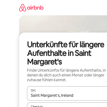
Zu
Inhalten
springen
Unterkünfte für längere
Aufenthalte in Saint
Margaret's
Finde Unterkünfte für längere Aufenthalte, in
denen du dich auch einen Monat oder länger
zuhause fühlen kannst.
Ort
Wenn Ergebnisse verfügbar sind, navigiere mit d
Check-in