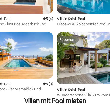
wertung: 4,76 von 5, 21 Bewertungen
int-Paul
Durchschnittliche Bewertung: 5 von 5,
5 (4)
Villa in Saint-Paul
pso - luxuriös, Meerblick und
Filaos-Villa 12p beheizter Pool, i
Nähe der Lagune
Superhost
Superhost
int-Paul
Durchschnittliche Bewertung: 5 von 5,
5 (3)
wertung: 4,95 von 5, 21 Bewertungen
mbre • Panoramablick und
Villa in Saint-Paul
 Pool
Wunderschöne Villa 50 m vom 
Villen mit Pool mieten
Saline