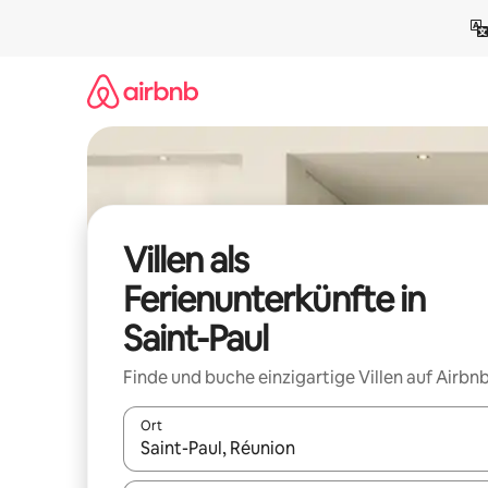
Zu
Inhalten
springen
Villen als
Ferienunterkünfte in
Saint-Paul
Finde und buche einzigartige Villen auf Airbnb
Ort
Wenn Ergebnisse verfügbar sind, navigiere mit d