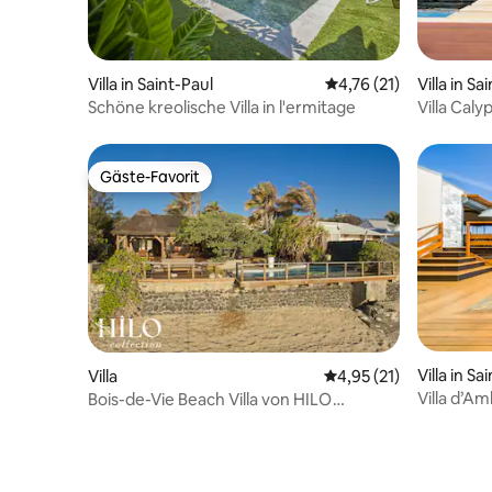
Villa in Saint-Paul
Durchschnittliche Be
4,76 (21)
Villa in Sa
Schöne kreolische Villa in l'ermitage
Villa Caly
Pool
Gäste-Favorit
Gäste-Favorit
Villa in Sa
Villa
Durchschnittliche Be
4,95 (21)
Villa d’A
Bois-de-Vie Beach Villa von HILO
beheizter
Collection