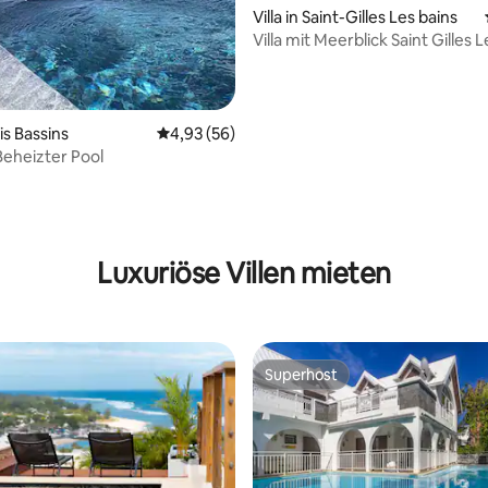
Villa in Saint-Gilles Les bains
Villa mit Meerblick Saint Gilles 
wertung: 4,82 von 5, 11 Bewertungen
ois Bassins
Durchschnittliche Bewertung: 4,93 von 5, 
4,93 (56)
 Beheizter Pool
Luxuriöse Villen mieten
Superhost
Superhost