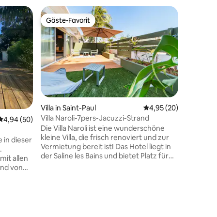
Villa
Gäste-Favorit
Gäste
Gäste-Favorit
Beliebte
Villa Cal
Fond
Hervorra
(Saint-Gil
Schlafzim
Whirlpoo
umrahmt 
Indoor-O
ausgesta
Sommerlo
Villa in Saint-Paul
Durchschnittliche Be
4,95 (20)
Feuerste
Villa Naroli-7pers-Jacuzzi-Strand
Durchschnittliche Bewertung: 4,94 von 5, 50 Bewertungen
4,94 (50)
tropisch
Die Villa Naroli ist eine wunderschöne
(Golf-Sti
kleine Villa, die frisch renoviert und zur
Minuten 
 in dieser
Vermietung bereit ist! Das Hotel liegt in
Hotspots
.
der Saline les Bains und bietet Platz für
Les Brisa
mit allen
bis zu 7 Personen mit 3 Doppelzimmern
und Nach
and von
(eines davon mit einem zusätzlichen
Privatsp
 wenigen
Einzelbett). Sie verfügt über ein
 Einkäufe
Wohnzimmer mit TV und Sofa, eine
 die
ausgestattete Küche, einen
uch leicht
geschützten Essbereich mit einer Bank
e es Ihnen