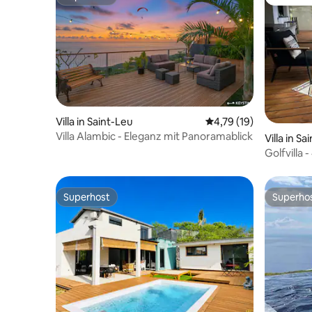
Superhost
Gäste-Fa
Villa in Saint-Leu
Durchschnittliche Be
4,79 (19)
Villa Alambic - Eleganz mit Panoramablick
Villa in Sa
Golfvilla 
Superhost
Superho
Superhost
Superho