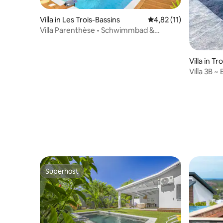
Villa in Les Trois-Bassins
Durchschnittliche Be
4,82 (11)
Villa Parenthèse • Schwimmbad &
Bungalow • 8 Pers.
Villa in Tr
Villa 3B ~
Superhost
Superhost