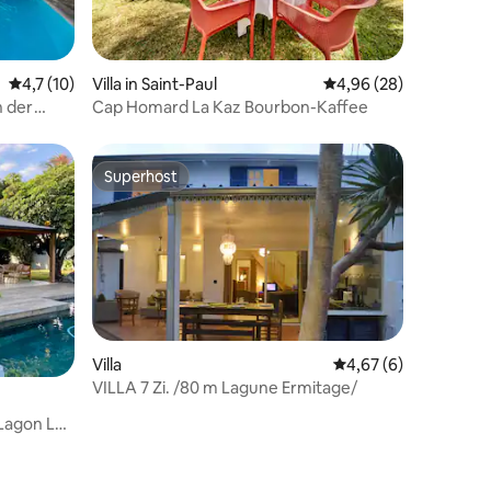
 4 Bewertungen
Durchschnittliche Bewertung: 4,7 von 5, 10 Bewertungen
4,7 (10)
Villa in Saint-Paul
Durchschnittliche Be
4,96 (28)
n der
Cap Homard La Kaz Bourbon-Kaffee
Superhost
Superhost
Villa
Durchschnittliche B
4,67 (6)
 3 Bewertungen
VILLA 7 Zi. /80 m Lagune Ermitage/
Lagon La