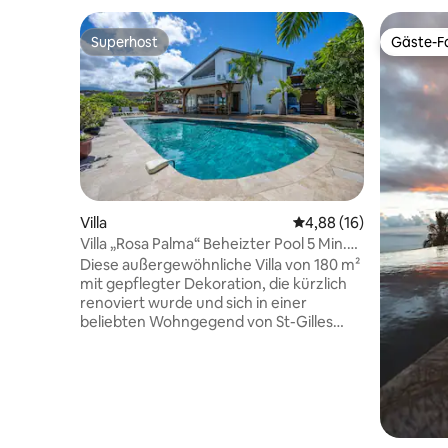
Superhost
Gäste-Fa
Superhost
Gäste-Fa
Villa
Durchschnittliche Bew
4,88 (16)
Villa „Rosa Palma“ Beheizter Pool 5 Min.
vom Hafen
Diese außergewöhnliche Villa von 180 m²
mit gepflegter Dekoration, die kürzlich
renoviert wurde und sich in einer
beliebten Wohngegend von St-Gilles
befindet, ist der ideale Ort, um einen
unvergesslichen Urlaub auf La Réunion
zu verbringen. Die Anordnung der
verschiedenen Wohnräume mit der
großen Veranda, dem im Winter
beheizten Pool und dem unabhängigen