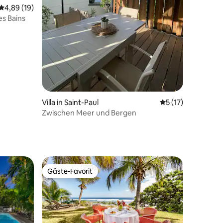
Durchschnittliche Bewertung: 4,89 von 5, 19 Bewertungen
4,89 (19)
Les Bains
56 Bewertungen
Villa in Saint-Paul
Durchschnittliche
5 (17)
Zwischen Meer und Bergen
Gäste-Favorit
Gäste-Favorit