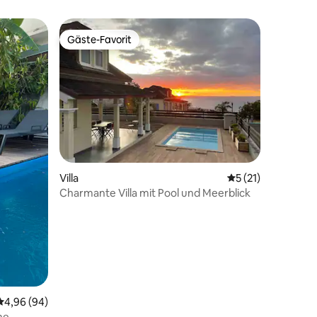
Gäste-Favorit
Gäste-Favorit
Villa
Durchschnittliche
5 (21)
Charmante Villa mit Pool und Meerblick
 6 Bewertungen
Durchschnittliche Bewertung: 4,96 von 5, 94 Bewertungen
4,96 (94)
ne