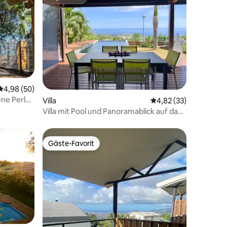
Superhost
Durchschnittliche Bewertung: 4,98 von 5, 50 Bewertungen
4,98 (50)
ene Perle
76 Bewertungen
Villa
Durchschnittliche Be
4,82 (33)
Villa mit Pool und Panoramablick auf das
Meer
Gäste-Favorit
Gäste-Favorit