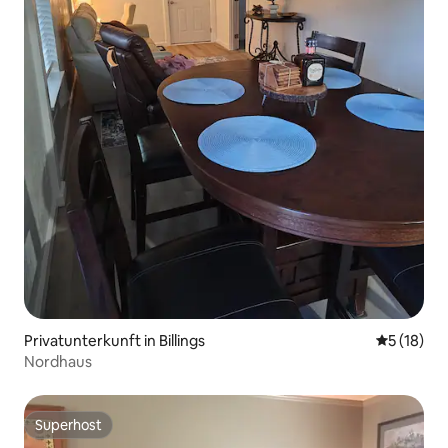
Privatunterkunft in Billings
Durchschn
5 (18)
Nordhaus
Superhost
Superhost