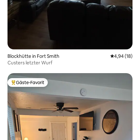
Blockhütte in Fort Smith
Durchschnitt
4,94 (18)
Custers letzter Wurf
Gäste-Favorit
Beliebter Gäste-Favorit.