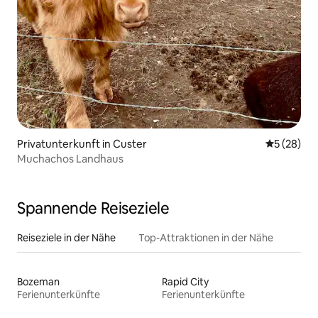
Privatunterkunft in Custer
Durchschni
5 (28)
Muchachos Landhaus
Spannende Reiseziele
Reiseziele in der Nähe
Top-Attraktionen in der Nähe
Bozeman
Rapid City
Ferienunterkünfte
Ferienunterkünfte