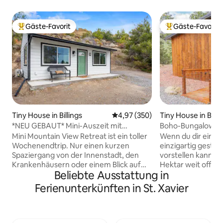
Gäste-Favorit
Gäste-Favorit
Beliebter Gäste-Favorit.
Beliebter Gäste-F
Tiny House in Billings
Durchschnittliche Bewertung: 4
4,97 (350)
Tiny House in Billi
*NEU GEBAUT* Mini-Auszeit mit
Boho-Bungalow @ 
Bergblick
Mini Mountain View Retreat ist ein toller
Wenn du dir einen
Wochenendtrip. Nur einen kurzen
einzigartig gestal
Spaziergang von der Innenstadt, den
vorstellen kannst,
Krankenhäusern oder einem Blick auf
Hektar weit offen
Beliebte Ausstattung in
die Beartooth Mountains entfernt.
atemberaubender
Dieses winzige Zuhause sorgt für einen
ist, dann hast du e
Ferienunterkünften in St. Xavier
erholsamen Aufenthalt mit allem, was
seltenen Fund erh
du brauchst, und einer ruhigen und
kleine Haus gehört
heimeligen Atmosphäre. Nur weil es
Annehmlichkeiten 
winzig ist, heißt das nicht, dass es nicht
Glasgaragentor zu