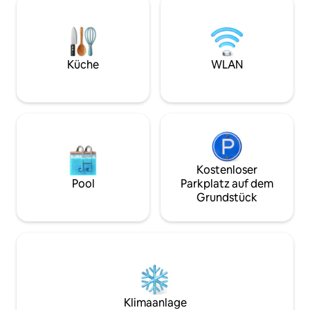
voll von all deinen grundlegenden
geöffnet werden k
Haushaltsutensilien wie einer voll
von deinem Küchen
ausgestatteten Küche, einer
oder einen Kamin, 
Waschmaschine und einem Trockner
kalten Temperatu
sowie luxuriösen Funktionen ist. Dieses
kannst. Du kanns
Küche
WLAN
Gemeinschaftsgrundstück liegt
deiner privaten T
versteckt in einer ruhigen und
deine Füße im Win
friedlichen Gegend.
Böden warm halte
Kostenloser
Pool
Parkplatz auf dem
Grundstück
Klimaanlage