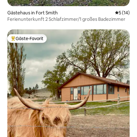
Gästehaus in Fort Smith
Durchschn
5 (14)
Ferienunterkunft 2 Schlafzimmer/1 großes Badezimmer
Gäste-Favorit
Beliebter Gäste-Favorit.