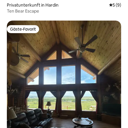
Privatunterkunft in Hardin
Durchschn
5 (9)
Ten Bear Escape
Gäste-Favorit
Gäste-Favorit