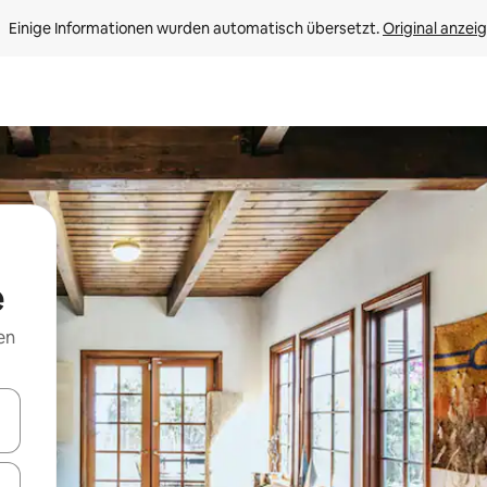
Einige Informationen wurden automatisch übersetzt. 
Original anzei
e
en
en Pfeiltasten nach oben und unten oder erkunde die Ergebnisse durc