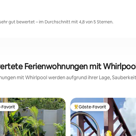
ehr gut bewertet – im Durchschnitt mit 4,8 von 5 Sternen.
wertete Ferienwohnungen mit Whirlpool
hnungen mit Whirlpool werden aufgrund ihrer Lage, Sauberke
-Favorit
Gäste-Favorit
r Gäste-Favorit.
Beliebter Gäste-Favorit.