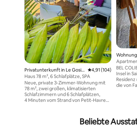
Wohnung 
Apartmen
BEL COLIB
Privatunterkunft in Le Gosie
Durchschnittliche Bewe
4,91 (104)
Insel in S
r
Haus 78 m², 6 Schlafplätze, SPA
Residenz 
Neue, private 3-Zimmer-Wohnung mit
die von F
78 m², zwei großen, klimatisierten
geprägt is
Schlafzimmern und 6 Schlafplätzen,
ethnischer
4 Minuten vom Strand von Petit-Havre
privilegi
entfernt. Möbliert, neue Bettwäsche, mit
vom Stra
einem fantastischen Whirlpool im Freien.
macht es
Badezimmer, ebenerdige Dusche,
Beliebte Aussta
Ort. Verte
separates WC, großes Wohnzimmer,
Wohnungen
Glasfaser-WLAN, Wasserreserve und
T2 im Erd
elektrische Solaranlage. Geschlossene