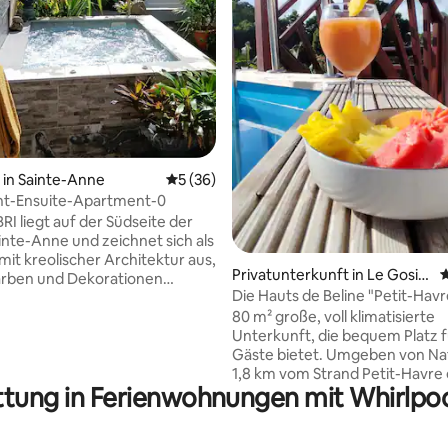
in Sainte-Anne
Durchschnittliche Bewertung: 5 von 5, 
5 (36)
t-Ensuite-Apartment-0
RI liegt auf der Südseite der
rtung: 4,91 von 5, 104 Bewertungen
ainte-Anne und zeichnet sich als
mit kreolischer Architektur aus,
Privatunterkunft in Le Gosie
D
arben und Dekorationen
r
Die Hauts de Beline "Petit-Havr
t, die vom karibischen Stil und
80 m² große, voll klimatisierte
 Eleganz inspiriert sind. Seine
Unterkunft, die bequem Platz fü
erte Lage, nur 5 Gehminuten
Gäste bietet. Umgeben von Na
nd LA CARAVELLE entfernt,
1,8 km vom Strand Petit-Havre 
 zu einem außergewöhnlichen
ttung in Ferienwohnungen mit Whirlpoo
bietet es Ruhe und einen echt
ilt über 2 Etagen, unsere
Tapetenwechsel. Genieße ein
. (1 T3 im ersten Stock und 2
privaten Swimmingpool, eine ü
geschoss mit privatem Spa)