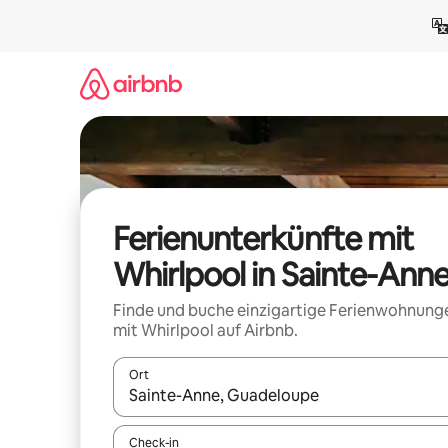
Zu
Inhalten
springen
Ferienunterkünfte mit
Whirlpool in Sainte-Ann
Finde und buche einzigartige Ferienwohnung
mit Whirlpool auf Airbnb.
Ort
Wenn Ergebnisse verfügbar sind, navigiere mit d
Check-in