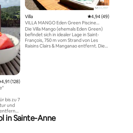
außergewö
ruhigen 
Geschmac
Villa
Durchschnittliche Be
4,94 (49)
traumhaf
VILLA MANGO Eden Green Piscine
ausgesta
Jacuzzi 3ch 3 sdb
Die Villa Mango (ehemals Eden Green)
Genieße
befindet sich in idealer Lage in Saint-
Concierg
François, 750 m vom Strand von Les
Reichtüm
Raisins Clairs & Manganao entfernt. Die
unserer 
Villa bietet eine luxuriöse 4-Sterne-
36 Bewertungen
Ort für 
Ausstattung, bestehend aus einem
unverges
geräumigen Wohnzimmer, das zur
ausgestatteten Küche und auf der
überdachten Terrasse mit großem
kinderfreundlichem Pool und einem 5-
urchschnittliche Bewertung: 4,91 von 5, 128 Bewertungen
4,91 (128)
Sitzer-Whirlpool besteht. Jedes der 3
e"
Schlafzimmer verfügt über ein
Badezimmer mit WC. Sie sind alle
r bis zu 7
klimatisiert und in gleichen Größen.
tur und
Details der Ausstattung in der
entfernt,
Beschreibung.
l in Sainte-Anne
en
en
ppig