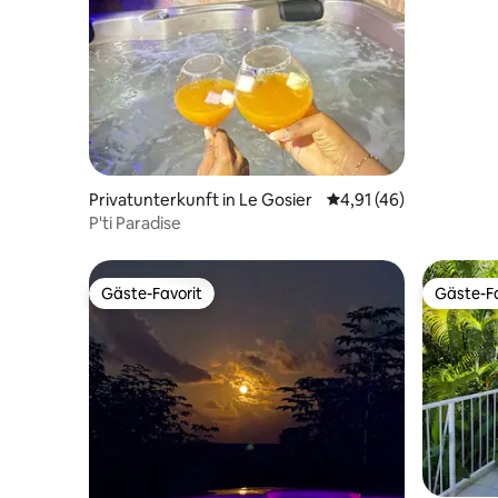
Privatunterkunft in Le Gosier
Durchschnittliche Bew
4,91 (46)
P'ti Paradise
Gäste-Favorit
Gäste-Fa
Gäste-Favorit
Gäste-Fa