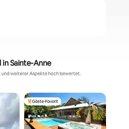
 in Sainte-Anne
it und weiterer Aspekte hoch bewertet.
Wohnung 
Gäste-Favorit
Gäste-F
Beliebter Gäste-Favorit.
Gäste-F
Außergew
und Whir
Versteck
nicht übe
große Lo
privaten 