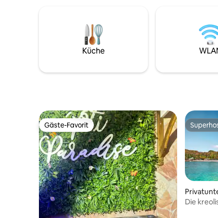
wurden so
Terrasse von 60 m2. Ausgestattet mit
ausgesta
Gartenmöbeln, Grill., Garten. Sehr gut
Privatsph
gelegen, um Guadeloupe zu besuchen,
in der Nähe des Strandes von La
Caravelle. Exklusive Parkplätze und
Küche
WLA
Unterkunft
Gäste-Favorit
Superho
Gäste-Favorit
Superho
Privatunt
Die kreol
Strand!