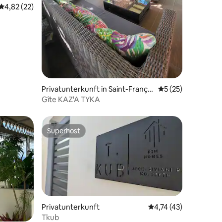
Durchschnittliche Bewertung: 4,82 von 5, 22 Bewertungen
4,82 (22)
Privatunterkunft in Saint-Françoi
Durchschnittliche
5 (25)
s
Gîte KAZ'A TYKA
Superhost
Superhost
Privatunterkunft
Durchschnittliche Be
4,74 (43)
Tkub