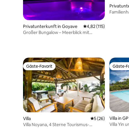
Privatunt
Familienh
Privatunterkunft in Goyave
Durchschnittliche Bew
4,82 (115)
Großer Bungalow – Meerblick mit
Jacuzzi
Gäste-Favorit
Gäste-Fa
Gäste-Favorit
Gäste-Fa
Villa in GP
Villa
Durchschnittliche 
5 (26)
Villa Yin
Villa Noyana, 4 Sterne Tourismus-