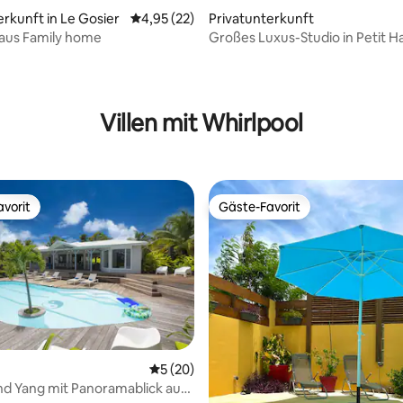
erkunft in Le Gosier
Durchschnittliche Bewertung: 4,95 von 5, 
4,95 (22)
Privatunterkunft
aus Family home
Großes Luxus-Studio in Petit H
Jacuzzi.
ertung: 4,82 von 5, 115 Bewertungen
Villen mit Whirlpool
vorit
Gäste-Favorit
vorit
Gäste-Favorit
Durchschnittliche Bewertung: 5 von 5, 
5 (20)
Bewertung: 5 von 5, 26 Bewertungen
 und Yang mit Panoramablick auf