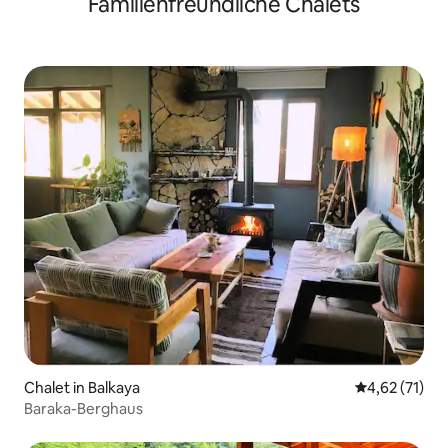
Familienfreundliche Chalets
Chalet in Balkaya
Durchschnitt
4,62 (71)
Baraka-Berghaus