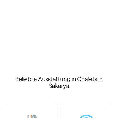
5 Personen mit einem Bett für 2
5 Personen mit ei
Personen, einem Pop-up-Bett und
Personen, einem 
einem 2-Personen-Sofa unterbringen.
einem 2-Personen
Das Hotel liegt im Dorf Istanbuldere, 15
Das Hotel liegt im 
Minuten vom Zentrum von Sapanca, den
Minuten vom Zent
Lebensmittelgeschäften und dem See
Lebensmittelgesc
entfernt.
entfernt.
Beliebte Ausstattung in Chalets in
Sakarya