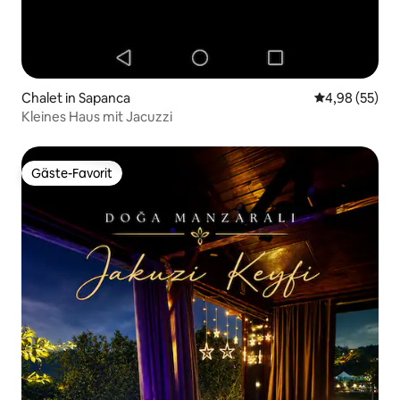
Chalet in Sapanca
Durchschnittl
4,98 (55)
Kleines Haus mit Jacuzzi
Gäste-Favorit
Gäste-Favorit