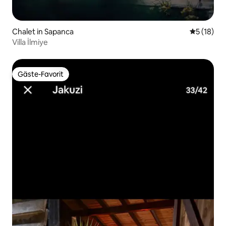
Chalet in Sapanca
Durchschn
5 (18)
Villa İlmiye
Gäste-Favorit
Gäste-Favorit