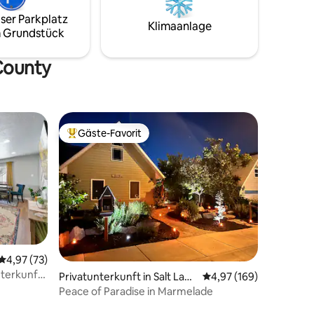
r einem
Toilettenartikel in den modernen
ser Parkplatz
e Mahlzeit
Badezimmern zur Verfügung. Zähle auch
Klimaanlage
 Grundstück
he
auf uns, wenn es um Tipps für die
chen
Umgebung geht. Buche jetzt einen
 Zwei-
unvergesslichen Aufenthalt voller
 County
nst oder
Komfort, Bequemlichkeit und
aulenzst.
Entdeckungen!
Gäste-Favorit
Beliebter Gäste-Favorit.
64 Bewertungen
Durchschnittliche Bewertung: 4,97 von 5, 73 Bewertungen
4,97 (73)
nterkunft
Privatunterkunft in Salt Lake
Durchschnittliche Bew
4,97 (169)
arten und
City
Peace of Paradise in Marmelade