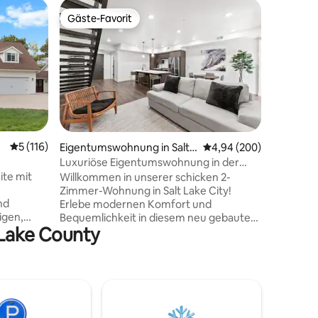
Baumhaus
Gäste-Favorit
Gäste
Gäste-Favorit
Beliebte
Luxuriös
Der Somm
Baumhaus
hohen Ba
einen w
mit Blick
unverges
Dieses pr
ist der p
45 Bewertungen
Durchschnittliche Bewertung: 5 von 5, 116 Bewertungen
5 (116)
Eigentumswohnung in Salt L
Durchschnittliche Bew
4,94 (200)
Paare ode
ake City
Luxuriöse Eigentumswohnung in der
Gourmet-
Innenstadt in der Nähe von
ite mit
Willkommen in unserer schicken 2-
luxuriös
Geschäften/Restaurants/Bars
Zimmer-Wohnung in Salt Lake City!
WLAN, ma
nd
Erlebe modernen Komfort und
auf die S
igen,
Bequemlichkeit in diesem neu gebauten
Flughafen
 Lake County
uhigen
Raum. Die voll ausgestattete Küche ist
vorhande
Diese
perfekt für köstliche Mahlzeiten. High-
mit Liebe
nd liegt
Speed-WLAN hält dich auf dem
zusammen
Laufenden. Erkunde die Innenstadt,
n
Skigebiete und trendige Viertel ganz
.
einfach. Erhole dich gut auf Betten mit
hochwertiger Bettwäsche. Wir stellen