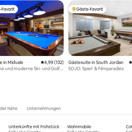
-Favorit
Gäste-Favorit
r Gäste-Favorit.
Beliebter Gäste-Favorit.
rtung: 4,94 von 5, 302 Bewertungen
e in Midvale
Durchschnittliche Bewertung: 4,99 von 5, 1
4,99 (132)
Gästesuite in South Jordan
D
e und moderne Ski- und Golf-
SOJO: Spiel- & Filmparadies
 in Salt Lake
 der Nähe
Unternehmungen
Unterkünfte mit Frühstück
Wohnmobile
Co
Salt Lake County
Salt Lake County
Sal