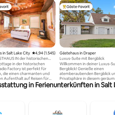
vorit
Gäste-Favorit
vorit
Beliebter Gäste-Favorit.
rtung: 4,99 von 5, 279 Bewertungen
 in Salt Lake City
Durchschnittliche Bewertung: 4,94 von 5, 1.5
4,94 (1.545)
Gästehaus in Draper
THAUS IN der historischen
Luxus-Suite mit Bergblick
adio Factory
ottage in der historischen
Willkommen in deiner Luxus-Su
dio Factory ist perfekt für
Bergblick! Genieße einen
n, die einen charmanten und
atemberaubenden Bergblick u
en Aufenthalt auf Reisen für
Privatsphäre in diesem geräum
sstattung in Ferienunterkünften in Salt
, Geschäftsreisen oder Urlaub
74 m² großen, neu gebauten, r
iese günstige Lage liegt 30
und zentral gelegenen Gästehaus. 
on Skigebieten, 10 Minuten
wunderschöne Lage auf dem La
zentrum, nur wenige Schritte
in der Nähe von Salt Lake City,
 Park, einem Café, einem
berühmten Skipisten und viele
io und einer Bibliothek
wunderschönen Wanderwegen
 Dieses einzigartige Gebäude
Entspanne dich nach einem