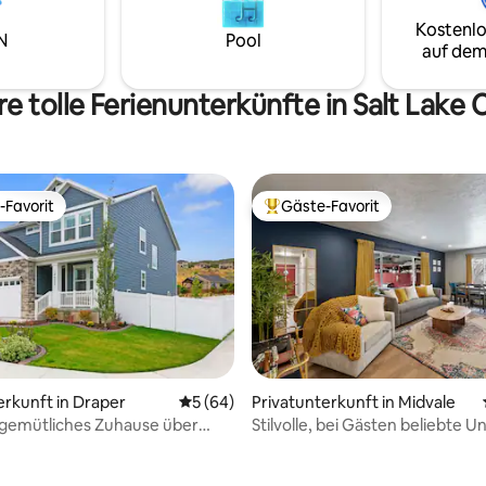
 eine Fabrik, die vom nahe
anstrengenden Arbeitstag ode
Kostenlo
 Mill Creek angetrieben
Tag auf der Piste, indem du ein
N
Pool
auf dem
d produzierte die ersten
in der gut ausgestatteten Küc
 der Welt. Jetzt in
zubereitest, dich im spa-ähnli
iers umgewandelt, darunter:
Badezimmer mit der luxuriösen
e tolle Ferienunterkünfte in Salt Lake
las, Tischlerei, Musik und mehr.
Personen-Badewanne entspan
im gemütlichen Kingsize-Bett f
-Favorit
Gäste-Favorit
r Gäste-Favorit.
Beliebter Gäste-Favorit.
rtung: 4,92 von 5, 201 Bewertungen
erkunft in Draper
Durchschnittliche Bewertung: 5 von 5, 
5 (64)
Privatunterkunft in Midvale
 gemütliches Zuhause über
Stilvolle, bei Gästen beliebte U
!
mit riesigem, eingezäuntem G
Aussicht!