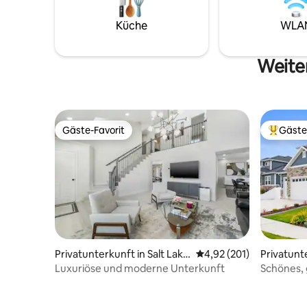
genießen. Nur 5 Minuten vom South
war einst
Towne Expo Center, 20 Minuten vom
gelegenen
Küche
WLA
Flughafen und 30 Minuten von den
wurde, un
Skigebieten entfernt. Sie werden diesen
Kopfhörer
einladenden Raum für sein luxuriöses,
Kunstatel
Weiter
cottageartiges Gefühl lieben.
Malerei, G
Gäste-Favorit
Gäste
Gäste-Favorit
Beliebte
Privatunterkunft in Salt Lake
Durchschnittliche Bewe
4,92 (201)
Privatunt
City
Luxuriöse und moderne Unterkunft
Schönes,
dem Rest