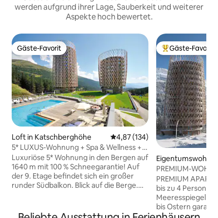
werden aufgrund ihrer Lage, Sauberkeit und weiterer
Aspekte hoch bewertet.
Gäste-Favorit
Gäste-Favorit
Gäste-Favorit
Beliebter Gäste-F
Loft in Katschberghöhe
Durchschnittliche Bewertung: 4
4,87 (134)
5* LUXUS-Wohnung + Spa & Wellness +
Schwimmbäder
Luxuriöse 5* Wohnung in den Bergen auf
Eigentumswohnung
1640 m mit 100 % Schneegarantie! Auf
chberghöhe
PREMIUM-WOHNU
der 9. Etage befindet sich ein großer
PREMIUM APARTME
runder Südbalkon. Blick auf die Berge.
bis zu 4 Personen
Enthält 2000 m ² Spa & Wellness, Saunen,
Meeresspiegel. Im
Ski in Ski out, Fitnessraum,
bis Ostern garant
Schwimmbäder, 2 private
Beliebte Ausstattung in Ferienhäusern
die Region schöne