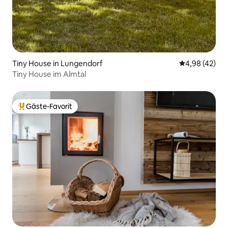
Tiny House in Lungendorf
Durchschnittl
4,98 (42)
Tiny House im Almtal
Gäste-Favorit
Beliebter Gäste-Favorit.