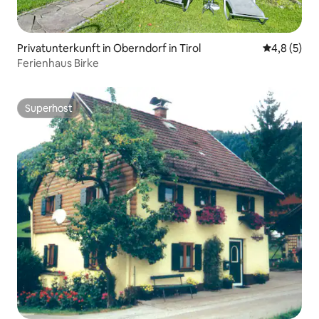
Privatunterkunft in Oberndorf in Tirol
Durchschni
4,8 (5)
Ferienhaus Birke
Superhost
Superhost