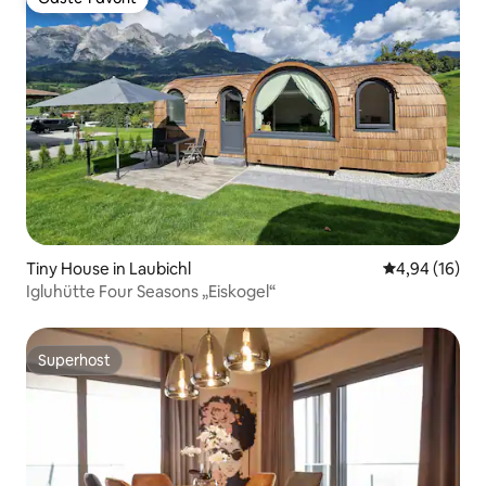
Gäste-Favorit
Tiny House in Laubichl
Durchschnitt
4,94 (16)
Igluhütte Four Seasons „Eiskogel“
Superhost
Superhost