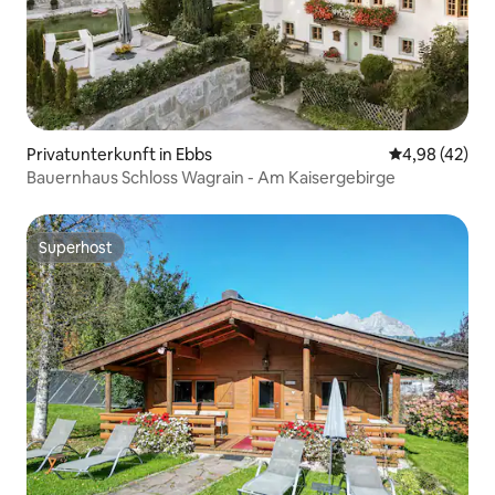
Privatunterkunft in Ebbs
Durchschnittl
4,98 (42)
Bauernhaus Schloss Wagrain - Am Kaisergebirge
Superhost
Superhost