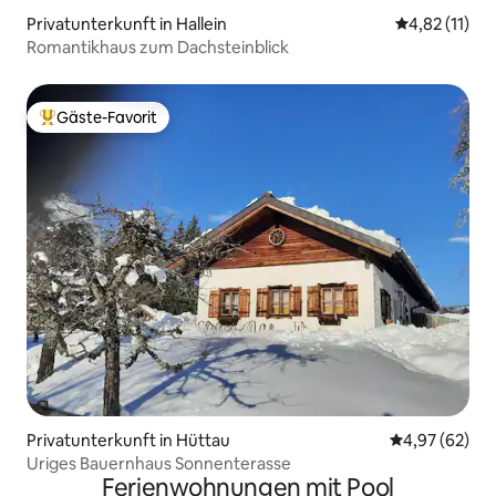
Privatunterkunft in Hallein
Durchschnitt
4,82 (11)
Romantikhaus zum Dachsteinblick
Gäste-Favorit
Beliebter Gäste-Favorit.
Privatunterkunft in Hüttau
Durchschnittl
4,97 (62)
Uriges Bauernhaus Sonnenterasse
Ferienwohnungen mit Pool