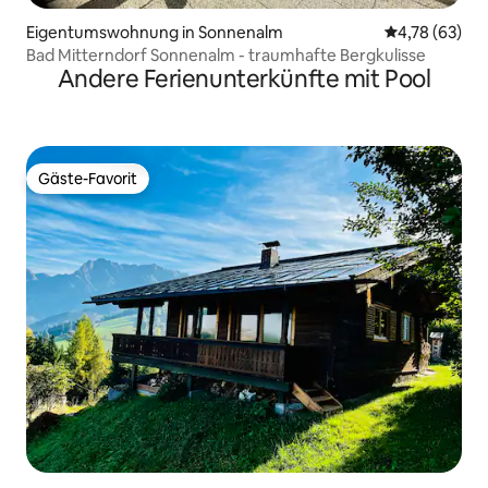
Eigentumswohnung in Sonnenalm
Durchschnitt
4,78 (63)
Bad Mitterndorf Sonnenalm - traumhafte Bergkulisse
Andere Ferienunterkünfte mit Pool
Gäste-Favorit
Gäste-Favorit