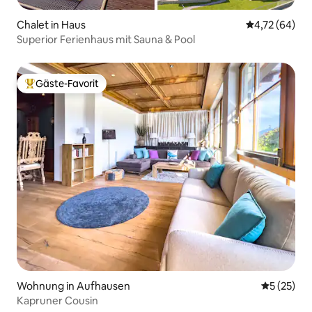
Chalet in Haus
Durchschnitt
4,72 (64)
Superior Ferienhaus mit Sauna & Pool
Gäste-Favorit
Beliebter Gäste-Favorit.
Wohnung in Aufhausen
Durchschn
5 (25)
Kapruner Cousin