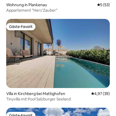
Wohnung in Plankenau
Durchschn
5 (53)
Appartement "Herz'Zauber"
Gäste-Favorit
Gäste-Favorit
Villa in Kirchberg bei Mattighofen
Durchschnittl
4,97 (39)
Tinyvilla mit Pool Salzburger Seeland
Gäste-Favorit