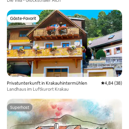
Die Villa - Glücksthaler Aich
Gäste-Favorit
Gäste-Favorit
Privatunterkunft in Krakauhintermühlen
Durchschnittl
4,84 (38)
Landhaus im Luftkurort Krakau
Superhost
Superhost