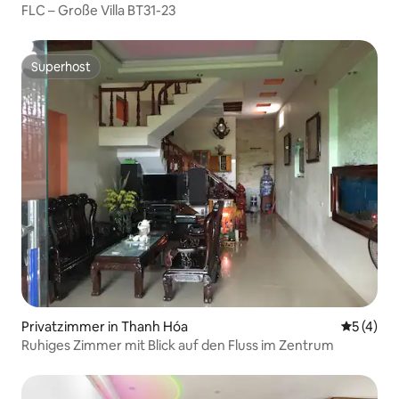
FLC – Große Villa BT31-23
Superhost
Superhost
Privatzimmer in Thanh Hóa
Durchsch
5 (4)
Ruhiges Zimmer mit Blick auf den Fluss im Zentrum