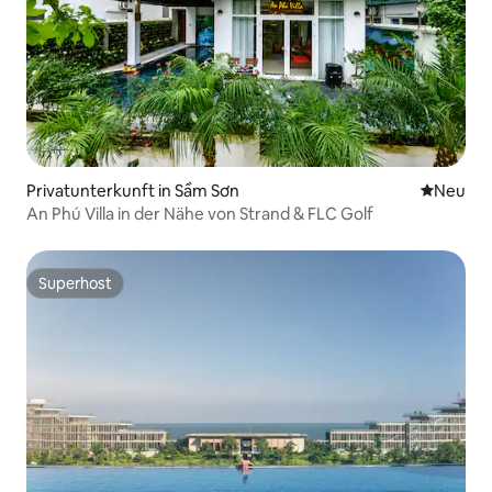
Privatunterkunft in Sầm Sơn
Neue Unt
Neu
An Phú Villa in der Nähe von Strand & FLC Golf
Superhost
Superhost