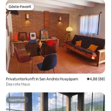
Gäste-Favorit
Gäste-Favorit
Privatunterkunft in San Andrés Huayápam
Durchschnittl
4,88 (88)
Das rote Haus
Superhost
Superhost