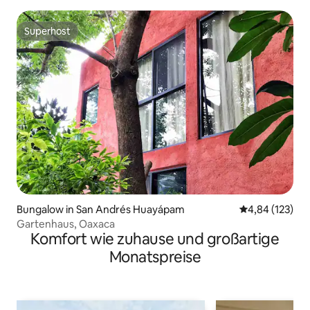
Haus zum Wohnen
Superhost
Superhost
Bungalow in San Andrés Huayápam
Durchschnittl
4,84 (123)
Gartenhaus, Oaxaca
Komfort wie zuhause und großartige
Monatspreise