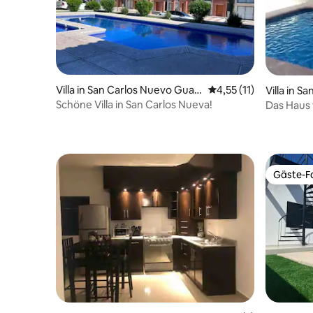
Villa in San Carlos Nuevo Guay
Durchschnittliche Be
4,55 (11)
Villa in 
mas
mas
Schöne Villa in San Carlos Nueva!
Das Haus
von San C
Gäste-Fa
Gäste-Fa