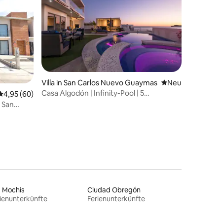
41 Bewertungen
Villa in San Carlos Nuevo Guaymas
Neue Unterkunft
Neu
Casa Algodón | Infinity-Pool | 5
Durchschnittliche Bewertung: 4,95 von 5, 60 Bewertungen
4,95 (60)
Schlafzimmer | Meerblick
 San
 Mochis
Ciudad Obregón
ienunterkünfte
Ferienunterkünfte