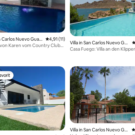
wertung: 4,55 von 5, 11 Bewertungen
San Carlos Nuevo Guay
Durchschnittliche Bewertung: 4,91 von 5, 
4,91 (11)
Villa in San Carlos Nuevo Gua
D
 von Karen vom Country Club
ymas
Casa Fuego: Villa an den Klippe
arlos
dem Privatstrand
vorit
vorit
Villa in San Carlos Nuevo Gu
D