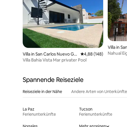
Villa in S
aymas
Nahual E
Villa in San Carlos Nuevo Gu
Durchschnittliche Bewe
4,88 (148)
und Pools
aymas
Villa Bahía Vista Mar privater Pool
Spannende Reiseziele
Reiseziele in der Nähe
Andere Arten von Unterkünft
La Paz
Tucson
Ferienunterkünfte
Ferienunterkünfte
Nogales
Mehr anzeigen