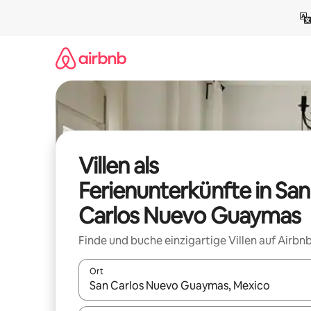
Zu
Inhalten
springen
Villen als
Ferienunterkünfte in San
Carlos Nuevo Guaymas
Finde und buche einzigartige Villen auf Airbnb
Ort
Wenn Ergebnisse verfügbar sind, navigiere mit d