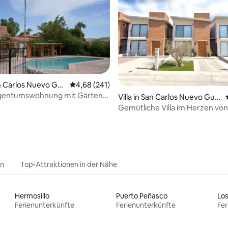
an Carlos Nuevo Gu
Durchschnittliche Bewertung: 4,68 von 5, 2
4,68 (241)
igentumswohnung mit Gärten
rtung: 4,88 von 5, 148 Bewertungen
Villa in San Carlos Nuevo Gua
ymas
Gemütliche Villa im Herzen von
Carlos
en
Top-Attraktionen in der Nähe
Hermosillo
Puerto Peñasco
Los
Ferienunterkünfte
Ferienunterkünfte
Fer