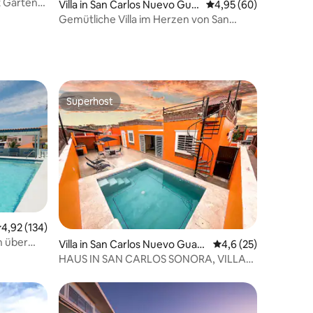
 Gärten
48 Bewertungen
Villa in San Carlos Nuevo Gua
Durchschnittliche Be
4,95 (60)
ymas
Gemütliche Villa im Herzen von San
Carlos
Superhost
Superhost
11 Bewertungen
urchschnittliche Bewertung: 4,92 von 5, 134 Bewertungen
4,92 (134)
n über
Villa in San Carlos Nuevo Guay
Durchschnittliche B
4,6 (25)
mas
HAUS IN SAN CARLOS SONORA, VILLA
MEXICANA 8.