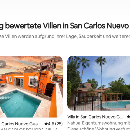
ig bewertete Villen in San Carlos Nue
iese Villen werden aufgrund ihrer Lage, Sauberkeit und weiter
st
st
rtung: 4,92 von 5, 134 Bewertungen
Villa in San Carlos Nuevo Gu
D
aymas
Nahual Eigentumswohnung mit
San Carlos Nuevo Guay
Durchschnittliche Bewertung: 4,6 von 5, 
4,6 (25)
und Pools
Diese schöne Wohnung verfüg
SAN CARLOS SONORA, VILLA