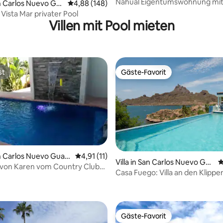
aymas
Nahual Eigentumswohnung mit
 Bewertung: 5 von 5, 3 Bewertungen
an Carlos Nuevo Gu
Durchschnittliche Bewertung: 4,88 von 5, 1
4,88 (148)
und Pools
a Vista Mar privater Pool
Villen mit Pool mieten
st
Gäste-Favorit
st
Gäste-Favorit
wertung: 4,55 von 5, 11 Bewertungen
San Carlos Nuevo Guay
Durchschnittliche Bewertung: 4,91 von 5, 
4,91 (11)
Villa in San Carlos Nuevo Gua
D
 von Karen vom Country Club
ymas
Casa Fuego: Villa an den Klippe
arlos
dem Privatstrand
Gäste-Favorit
Gäste-Favorit