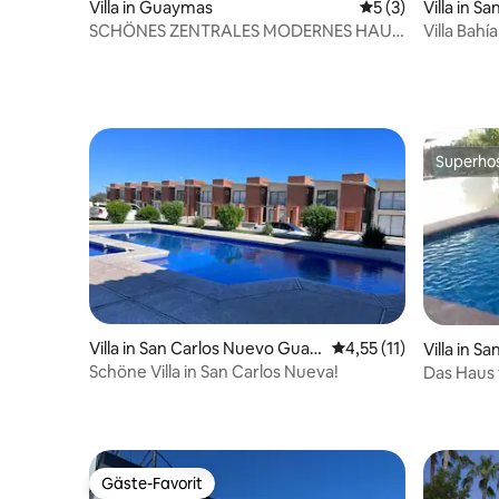
Villa in Guaymas
Durchschnittliche
5 (3)
Villa in S
aymas
SCHÖNES ZENTRALES MODERNES HAUS
Villa Bahí
15 MINUTEN VOM STRAND ENTFERNT
Superho
Superho
Villa in San Carlos Nuevo Guay
Durchschnittliche Be
4,55 (11)
Villa in 
mas
mas
Schöne Villa in San Carlos Nueva!
Das Haus
von San C
Gäste-Favorit
Gäste-Favorit