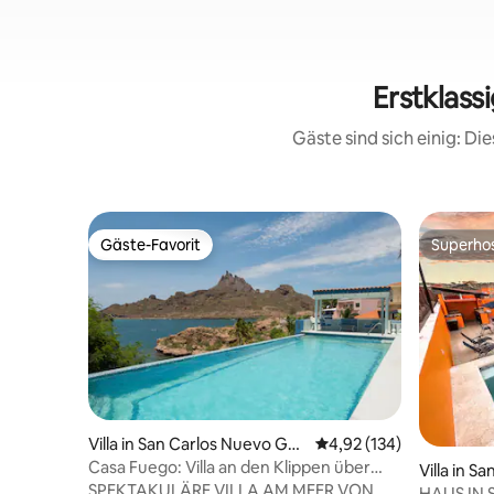
Erstklass
Gäste sind sich einig: D
Gäste-Favorit
Superho
Gäste-Favorit
Superho
Villa in San Carlos Nuevo Gua
Durchschnittliche Bewe
4,92 (134)
ymas
Casa Fuego: Villa an den Klippen über
Villa in 
dem Privatstrand
SPEKTAKULÄRE VILLA AM MEER VON
mas
HAUS IN 