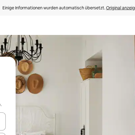
Einige Informationen wurden automatisch übersetzt. 
Original anzei
.
en Pfeiltasten nach oben und unten oder erkunde die Ergebnisse durc