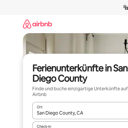
Zu
Inhalten
springen
Ferienunterkünfte in San
Diego County
Finde und buche einzigartige Unterkünfte auf
Airbnb
Ort
Wenn Ergebnisse verfügbar sind, navigiere mit d
Check-in