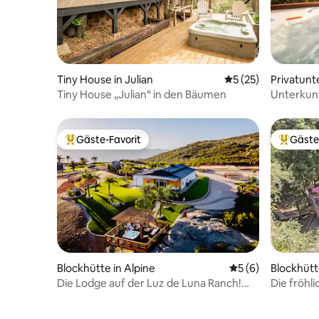
Tiny House in Julian
Durchschnittliche 
5 (25)
Privatunt
Tiny House „Julian“ in den Bäumen
Unterkunf
atembera
Ladegerä
Gäste-Favorit
Gäste
Beliebter Gäste-Favorit.
Beliebte
Blockhütte in Alpine
Durchschnittliche
5 (6)
Blockhütt
Die Lodge auf der Luz de Luna Ranch!
Die fröhl
Zen-Aussichten & Natur