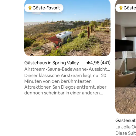
Gäste-Favorit
Gäste
Beliebter Gäste-Favorit.
Beliebte
Gästehaus in Spring Valley
Durchschnittliche Bewe
4,98 (441)
Airstream•Sauna•Badewanne•Aussicht•Feuerstelle+
Add-on
Dieser klassische Airstream liegt nur 20
Minuten von den berühmtesten
Attraktionen San Diegos entfernt, aber
dennoch scheinbar in einer anderen
Welt. Er blickt auf 30 Hektar
einheimischen kalifornischen Chapparal,
wilden Salbei und kalifornische
Pfefferbäume und bietet einen
Gästesuit
atemberaubenden Blick auf die Stadt
La Jolla 
und den Sonnenuntergang Als privater
(Oceanfron
Diese Suit
Rückzugsort in der Natur konzipiert, lädt