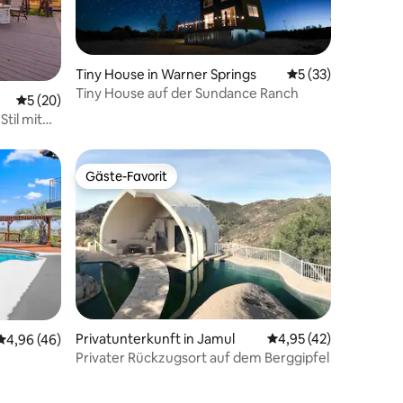
Tiny House in Warner Springs
Durchschnittliche
5 (33)
Tiny House auf der Sundance Ranch
16 Bewertungen
Durchschnittliche Bewertung: 5 von 5, 20 Bewertungen
5 (20)
til mit
Gäste-Favorit
Gäste-Favorit
30 Bewertungen
Privatunterkunft in Jamul
Durchschnittliche Be
4,95 (42)
Durchschnittliche Bewertung: 4,96 von 5, 46 Bewertungen
4,96 (46)
Privater Rückzugsort auf dem Berggipfel