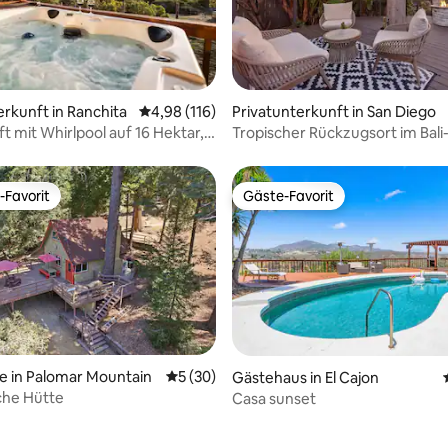
Bewertung: 5 von 5, 25 Bewertungen
erkunft in Ranchita
Durchschnittliche Bewertung: 4,98 von 5, 1
4,98 (116)
Privatunterkunft in San Diego
t mit Whirlpool auf 16 Hektar,
Tropischer Rückzugsort im Bali-S
ubende Aussicht, EV-
Sauna und Cabana-Bar
t
-Favorit
Gäste-Favorit
r Gäste-Favorit.
Gäste-Favorit
 Bewertung: 5 von 5, 6 Bewertungen
e in Palomar Mountain
Durchschnittliche Bewertung: 5 von 5, 
5 (30)
Gästehaus in El Cajon
iche Hütte
Casa sunset