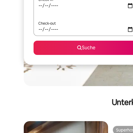
Check-out
Suche
Unterk
Superho
Superho