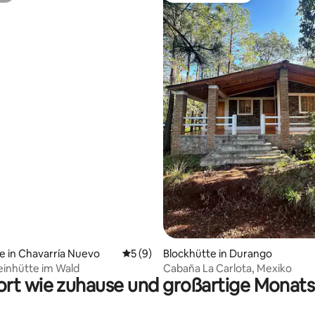
 Bewertung: 5 von 5, 3 Bewertungen
e in Chavarría Nuevo
Durchschnittliche Bewertung: 5 von 5,
5 (9)
Blockhütte in Durango
inhütte im Wald
Cabaña La Carlota, Mexiko
rt wie zuhause und großartige Monats