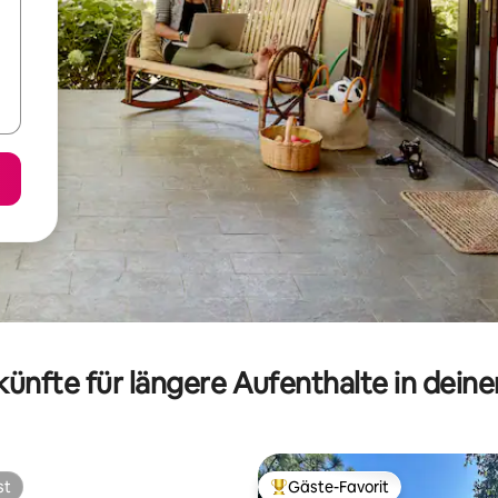
ünfte für längere Aufenthalte in dein
st
Gäste-Favorit
st
Beliebter Gäste-Favorit.