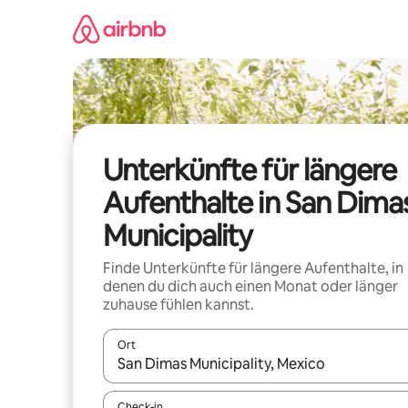
Zu
Inhalten
springen
Unterkünfte für längere
Aufenthalte in San Dima
Municipality
Finde Unterkünfte für längere Aufenthalte, in
denen du dich auch einen Monat oder länger
zuhause fühlen kannst.
Ort
Wenn Ergebnisse verfügbar sind, navigiere mit d
Check-in