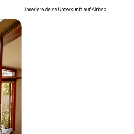
Inseriere deine Unterkunft auf Airbnb
h Berühren oder Wischgesten.