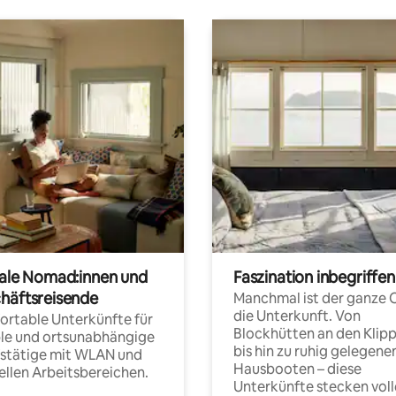
tale Nomad:innen und
Faszination inbegriffen
häftsreisende
Manchmal ist der ganze 
die Unterkunft. Von
rtable Unterkünfte für
Blockhütten an den Klip
ble und ortsunabhängige
bis hin zu ruhig gelegene
fstätige mit WLAN und
Hausbooten – diese
ellen Arbeitsbereichen.
Unterkünfte stecken voll