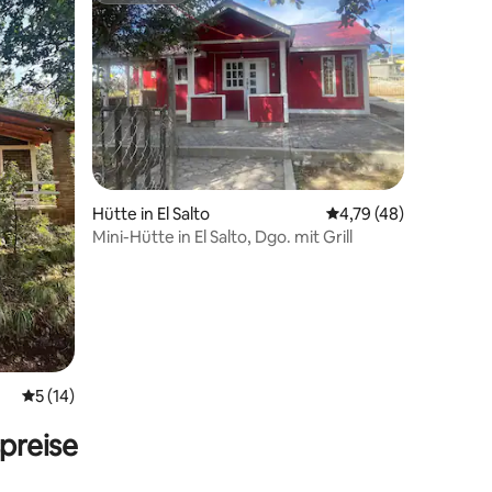
Hütte in El Salto
Durchschnittliche Be
4,79 (48)
Mini-Hütte in El Salto, Dgo. mit Grill
 9 Bewertungen
Durchschnittliche Bewertung: 5 von 5, 14 Bewertungen
5 (14)
preise