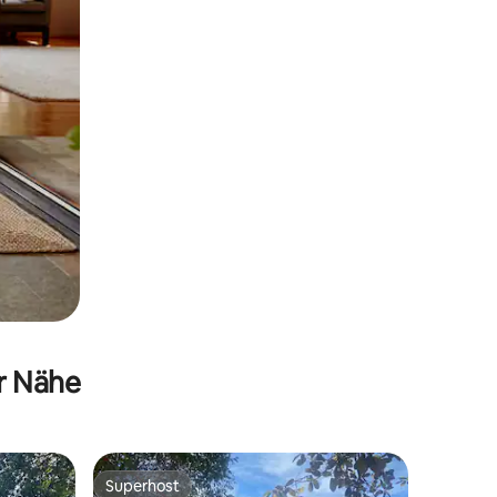
er Nähe
Superhost
Superhost