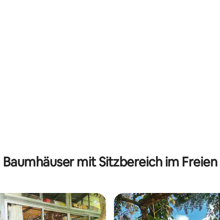
wertung: 4,63 von 5, 51 Bewertungen
Baumhäuser mit Sitzbereich im Freien