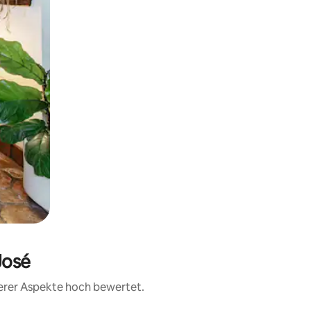
José
terer Aspekte hoch bewertet.