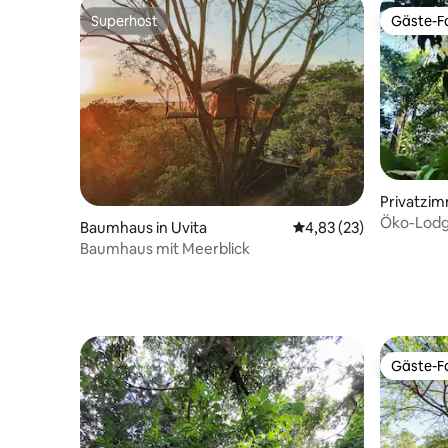
Superhost
Gäste-Fa
Superhost
Gäste-Fa
Privatzim
Öko-Lodg
Baumhaus in Uvita
Durchschnittliche Bew
4,83 (23)
Baumhaus mit Meerblick
Gäste-Fa
Gäste-Fa