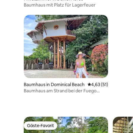
Baumhaus mit Platz für Lagerfeuer
Baumhaus in Dominical Beach
Durchschnittliche Be
4,63 (51)
Baumhaus am Strand bei der Fuego
Brewery Nr. 1
Gäste-Favorit
Gäste-Favorit