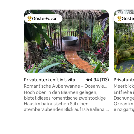
Gäste-Favorit
Gäste
Beliebter Gäste-Favorit.
Beliebte
Privatunterkunft in Uvita
Durchschnittliche Bew
4,94 (113)
Privatunt
Dominical
Romantische Außenwanne – Oceanview
Meerblick
Home Uvita
Jurte
Hoch oben in den Bäumen gelegen,
Entfliehe 
bietet dieses romantische zweistöckige
Dschungel
Haus im balinesischen Stil einen
Ozean im G
atemberaubenden Blick auf Isla Ballena,
einzigart
Caño Island und die Halbinsel Osa.
Haus mit 
Entspanne dich im Außenbad mit einem
Badezimm
warmen Bad unter den Sternen oder
Size-Bett
einem erfrischenden kalten Sprung,
Jurte (Ki