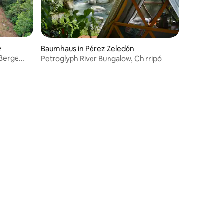
63 Bewertungen
e
Baumhaus in Pérez Zeledón
 Berge
Petroglyph River Bungalow, Chirripó