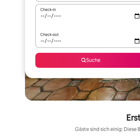
Check-in
Check-out
Suche
Ers
Gäste sind sich einig: Dies