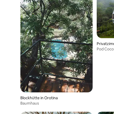
Privatzim
Pod Coco 
Blockhütte in Orotina
Baumhaus