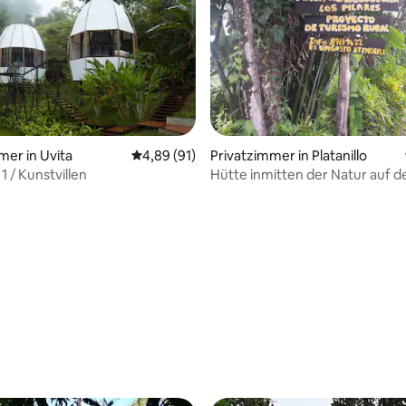
mer in Uvita
Durchschnittliche Bewertung: 4,89 von 5, 
4,89 (91)
Privatzimmer in Platanillo
1 / Kunstvillen
Hütte inmitten der Natur auf d
Los Pilares II