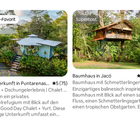
-Favorit
Superhost
r Gäste-Favorit.
Superhost
Baumhaus in Jacó
D
Baumhaus mit Schmetterlinge
ertung: 4,94 von 5, 113 Bewertungen
erkunft in Puntarenas
Durchschnittliche Bewertung: 5 von 5, 
5 (75)
exotischen Früchten.
Einzigartiges balinesisch inspiri
ito
 + Dschungelerlebnis | Chalet +
Baumhaus mit Blick auf einen s
in ein privates
Fluss, einen Schmetterlingsgar
refugium mit Blick auf den
einen tropischen Obstgarten. E
ood Day Chalet + Yurt. Diese
lokal beschafftem Holz, das grö
ige Unterkunft umfasst ein
auf dem Grundstück gefräst w
2 Schlafzimmern und 2
mit Wertsuchen und geschnitz
ern (King-Size-Bett + Queen-
Holzakzenten ergänzt wurde, d
) sowie eine separate Luxus-
Erkundung von Indonesien und
ng-Size-Bett, komplettes