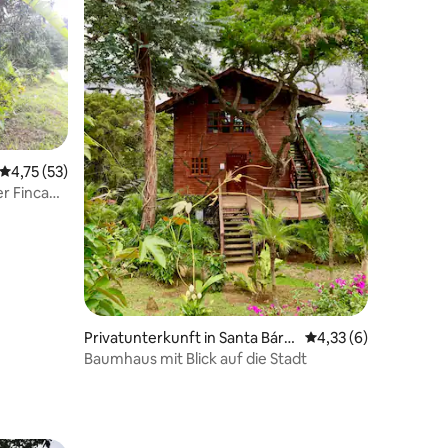
91 Bewertungen
Durchschnittliche Bewertung: 4,75 von 5, 53 Bewertungen
4,75 (53)
er Finca
Privatunterkunft in Santa Bárb
Durchschnittliche B
4,33 (6)
ara de Heredia
Baumhaus mit Blick auf die Stadt