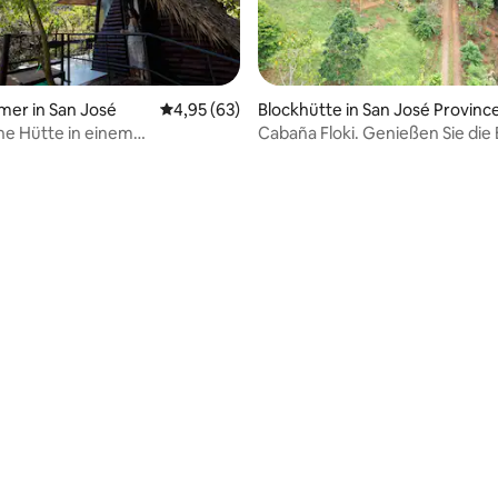
mer in San José
Durchschnittliche Bewertung: 4,95 von 5, 
4,95 (63)
Blockhütte in San José Provinc
e Hütte in einem
Cabaña Floki. Genießen Sie die
tzgebiet.
und ihre Ruhe.