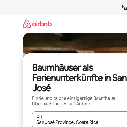
Zu
Inhalten
springen
Baumhäuser als
Ferienunterkünfte in San
José
Finde und buche einzigartige Baumhaus
Übernachtungen auf Airbnb.
Ort
Wenn Ergebnisse verfügbar sind, navigiere mit d