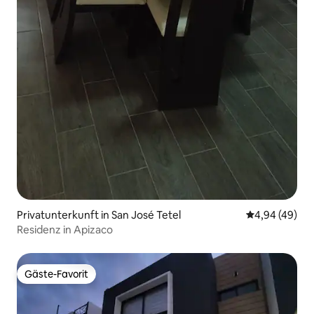
Privatunterkunft in San José Tetel
Durchschnittl
4,94 (49)
Residenz in Apizaco
Gäste-Favorit
Gäste-Favorit