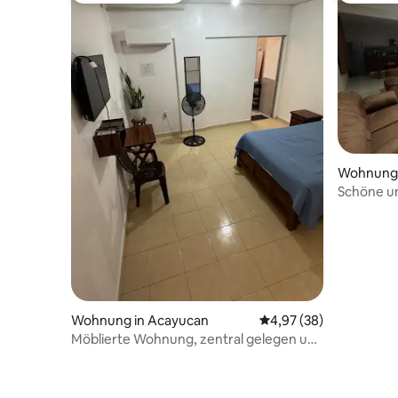
Wohnung 
Schöne u
Wohnung in Acayucan
Durchschnittliche Bew
4,97 (38)
Möblierte Wohnung, zentral gelegen und
mit Parkplatz