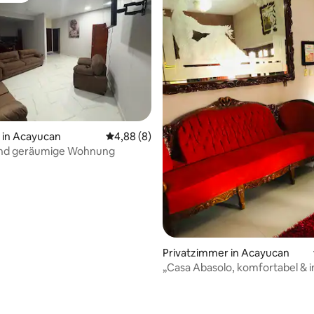
in Acayucan
Durchschnittliche Bewertung: 4,88 von 5,
4,88 (8)
nd geräumige Wohnung
ertung: 4,97 von 5, 38 Bewertungen
Privatzimmer in Acayucan
„Casa Abasolo, komfortabel & i
Innenstadt.