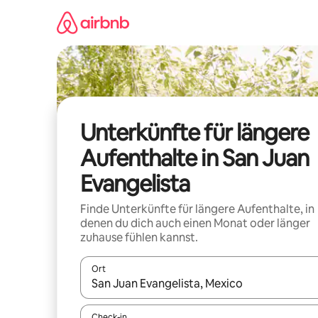
Zu
Inhalten
springen
Unterkünfte für längere
Aufenthalte in San Juan
Evangelista
Finde Unterkünfte für längere Aufenthalte, in
denen du dich auch einen Monat oder länger
zuhause fühlen kannst.
Ort
Wenn Ergebnisse verfügbar sind, navigiere mit d
Check-in