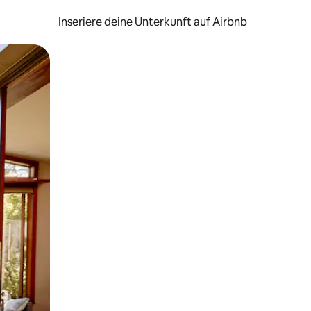
Inseriere deine Unterkunft auf Airbnb
h Berühren oder Wischgesten.