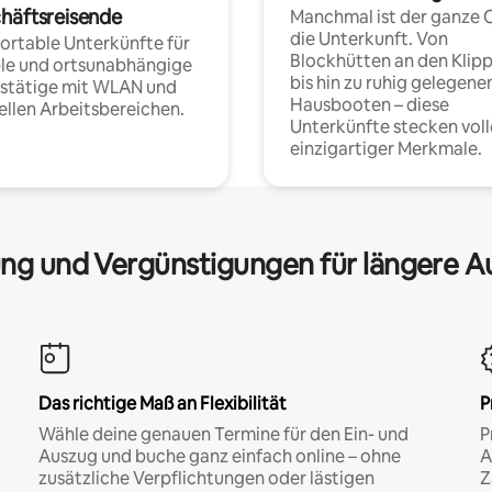
häftsreisende
Manchmal ist der ganze 
die Unterkunft. Von
rtable Unterkünfte für
Blockhütten an den Klip
ble und ortsunabhängige
bis hin zu ruhig gelegene
fstätige mit WLAN und
Hausbooten – diese
ellen Arbeitsbereichen.
Unterkünfte stecken voll
einzigartiger Merkmale.
ng und Vergünstigungen für längere A
Das richtige Maß an Flexibilität
P
Wähle deine genauen Termine für den Ein- und
P
Auszug und buche ganz einfach online – ohne
A
zusätzliche Verpflichtungen oder lästigen
Z