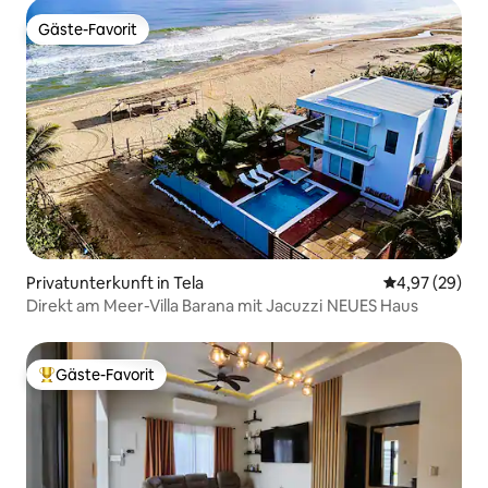
Gäste-Favorit
Gäste-Favorit
Privatunterkunft in Tela
Durchschnittl
4,97 (29)
Direkt am Meer-Villa Barana mit Jacuzzi NEUES Haus
Gäste-Favorit
Beliebter Gäste-Favorit.