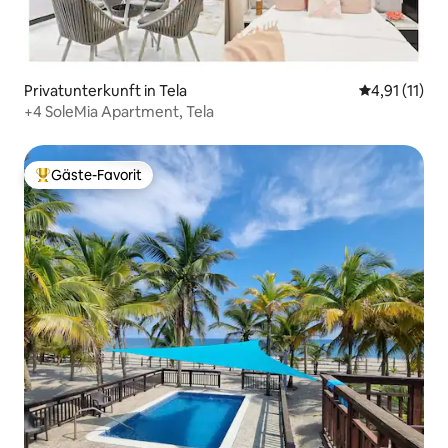
Privatunterkunft in Tela
Durchschnitt
4,91 (11)
+4 SoleMia Apartment, Tela
Gäste-Favorit
Beliebter Gäste-Favorit.