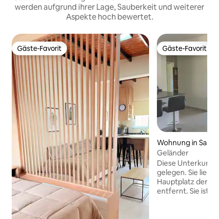
werden aufgrund ihrer Lage, Sauberkeit und weiterer
Aspekte hoch bewertet.
Gäste-Favorit
Gäste-Favorit
Gäste-Favorit
Gäste-Favorit
Wohnung in San J
Geländer
Diese Unterkunft i
gelegen. Sie liegt
Hauptplatz der Ha
entfernt. Sie ist s
und gemütlich. Sie 
Annehmlichkeiten:
WLAN, einen 70-Z