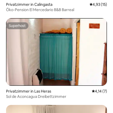
Privatzimmer in Calingasta
Durchschnitt
4,93 (15)
Öko-Pension El Mercedario B&B Barreal
Superhost
Superhost
Privatzimmer in Las Heras
Durchschnit
4,14 (7)
Sol de Aconcagua Dreibettzimmer