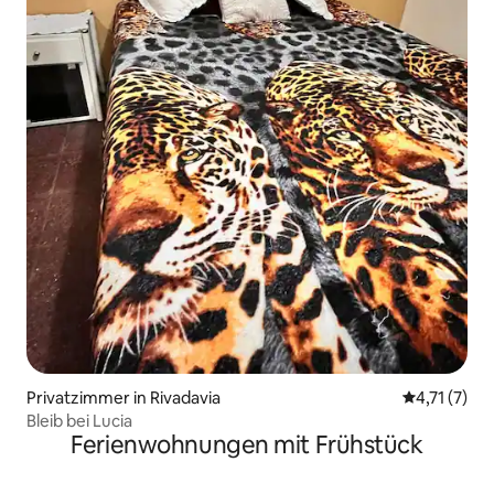
Privatzimmer in Rivadavia
Durchschnit
4,71 (7)
Bleib bei Lucia
Ferienwohnungen mit Frühstück