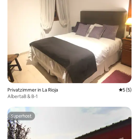
Privatzimmer in La Rioja
Durchsch
5 (5)
AlbertaB & B-1
Superhost
Superhost