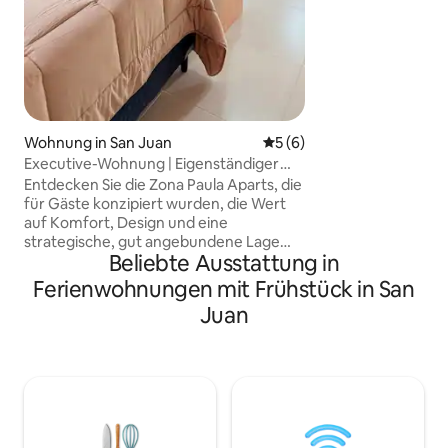
Klimaanlage in al
eine Waschküche s
Bettwäsche und Han
Umgebung bietet 
an jede Art von Ei
administrative, kul
Einrichtungen usw.,
Wohnung in San Juan
Durchschnittliche Bewertu
5 (6)
unmittelbarer Näh
Executive-Wohnung | Eigenständiger
Check-in
Entdecken Sie die Zona Paula Aparts, die
für Gäste konzipiert wurden, die Wert
auf Komfort, Design und eine
strategische, gut angebundene Lage
Beliebte Ausstattung in
legen. Sie können sich bequem
fortbewegen und Ihren Aufenthalt in
Ferienwohnungen mit Frühstück in San
vollen Zügen genießen. Was du
Juan
genießen wirst: * Moderne, helle und
praktische Räumlichkeiten * Küche für
kurze oder lange Aufenthalte
ausgestattet * High-Speed-WLAN und
Smart-Fernseher * Cochera (je nach
Verfügbarkeit) * Eigenständiger Check-
in rund um die Uhr Ideal für Paare,