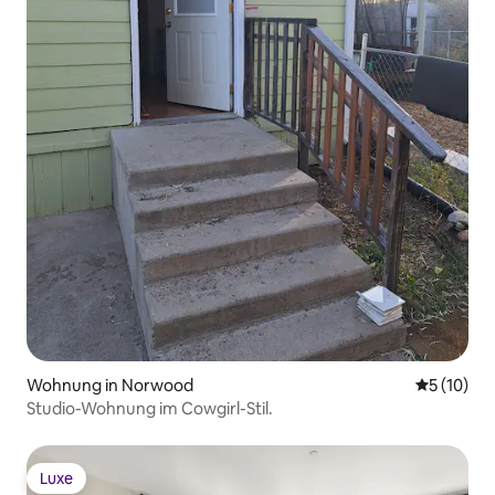
Wohnung in Norwood
Durchschn
5 (10)
Studio-Wohnung im Cowgirl-Stil.
Luxe
Luxe