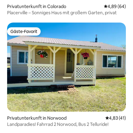
Privatunterkunft in Colorado
Durchschnittl
4,89 (64)
Placerville – Sonniges Haus mit großem Garten, privat
Gäste-Favorit
Gäste-Favorit
Privatunterkunft in Norwood
Durchschnitt
4,83 (41)
Landparadies! Fahrrad 2 Norwood, Bus 2 Telluride!