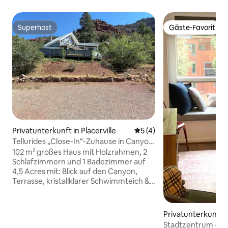
Superhost
Gäste-Favorit
Superhost
Gäste-Favorit
Privatunterkunft in Placerville
Durchschnittliche Bewertu
5 (4)
Tellurides „Close-In“-Zuhause in Canyon
Country.
102 m² großes Haus mit Holzrahmen, 2
Schlafzimmern und 1 Badezimmer auf
4,5 Acres mit: Blick auf den Canyon,
Terrasse, kristallklarer Schwimmteich &
Fluss auf der anderen Straßenseite mit
Strand, Floß, Kanu, Forellen & Ottern!
12,5 Meilen von Downtown Telluride
Privatunterkunft i
entfernt; es ist „in der Nähe“ und
Stadtzentrum - 1 B