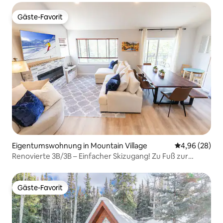
Gäste-Favorit
Gäste-Favorit
Eigentumswohnung in Mountain Village
Durchschnittl
4,96 (28)
Renovierte 3B/3B – Einfacher Skizugang! Zu Fuß zur
Chondola
Gäste-Favorit
Gäste-Favorit