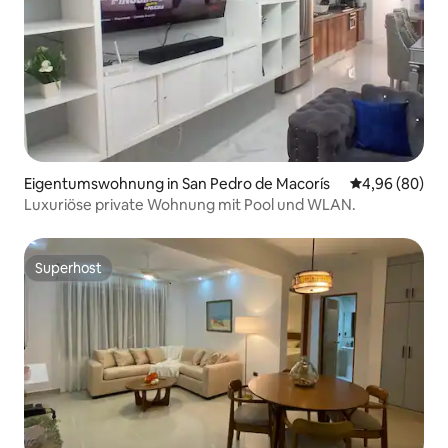
Eigentumswohnung in San Pedro de Macorís
Durchschnittl
4,96 (80)
Luxuriöse private Wohnung mit Pool und WLAN.
Superhost
Superhost