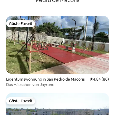
Pedro de Macorís
Gäste-Favorit
Gäste-Favorit
Eigentumswohnung in San Pedro de Macorís
Durchschnittl
4,84 (86)
Das Häuschen von Jayrone
Gäste-Favorit
Gäste-Favorit