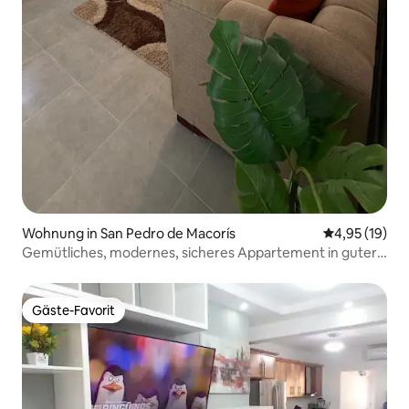
Wohnung in San Pedro de Macorís
Durchschnitt
4,95 (19)
Gemütliches, modernes, sicheres Appartement in guter
Lage
Gäste-Favorit
Gäste-Favorit