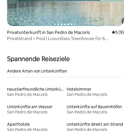
Privatunterkunft in San Pedro de Macorís
Durchschn
5 (9)
Privatstrand + Pool | Luxuriöses Townhouse für 6
Personen
Spannende Reiseziele
Andere Arten von Unterkünften
Haustierfreundliche Unterkünfte
Hotelzimmer
San Pedro de Macorís
San Pedro de Macorís
Unterkünfte am Wasser
Unterkünfte auf Bauernhöfen
San Pedro de Macorís
San Pedro de Macorís
Aparthotels
Unterkünfte direkt am Strand
San Pedro de Macorís
San Pedro de Macorís