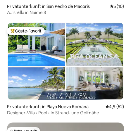
Privatunterkunft in San Pedro de Macorís
Durchschn
5 (10)
AJ's Villa in Naime 3
Gäste-Favorit
Beliebter Gäste-Favorit.
Privatunterkunft in Playa Nueva Romana
Durchschnit
4,9 (52)
Designer-Villa • Pool • In Strand- und Golfnähe