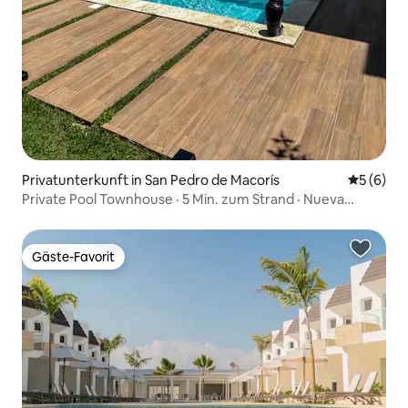
Privatunterkunft in San Pedro de Macorís
Durchschn
5 (6)
Private Pool Townhouse · 5 Min. zum Strand · Nueva
Romana
Gäste-Favorit
Gäste-Favorit