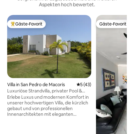
Aspekten hoch bewertet.
Gäste-Favorit
Gäste-Favorit
Beliebter Gäste-Favorit.
Gäste-Favorit
Villa in San Pedro de Macorís
Durchschnittliche Bewertun
5 (43)
Luxuriöse Strandvilla, privater Pool &
Golfplatz!
Erlebe Luxus und modernen Komfort in
unserer hochwertigen Villa, die kürzlich
gebaut und von professionellen
Innenarchitekten mit eleganten
Innenräumen gestaltet wurde! Diese
Villa ist nur wenige Schritte vom Strand
und den exklusiven Annehmlichkeiten