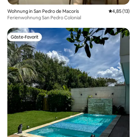
Wohnung in San Pedro de Macorís
Durchschnitt
4,85 (13)
Ferienwohnung San Pedro Colonial
Gäste-Favorit
Gäste-Favorit