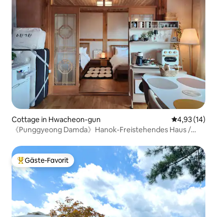
Cottage in Hwacheon-gun
Durchschnitt
4,93 (14)
《Punggyeong Damda》Hanok-Freistehendes Haus /
Grillen und Lagerfeuer / Hunde erlaubt / Chuncancus
Gäste-Favorit
Beliebter Gäste-Favorit.