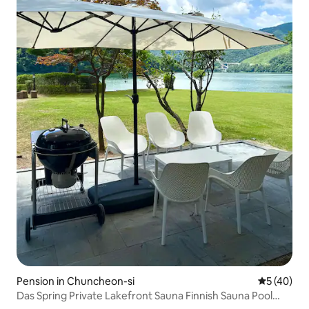
Pension in Chuncheon-si
Durchschni
5 (40)
Das Spring Private Lakefront Sauna Finnish Sauna Pool
Hund Barbecue Valley Angeln Pension