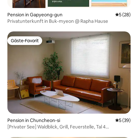
Pension in Gapyeong-gun
Durchschni
5 (28)
Privatunterkunft in Buk-myeon @ Rapha Hause
Gäste-Favorit
Gäste-Favorit
Pension in Chuncheon-si
Durchschni
5 (39)
[Privater See] Waldblick, Grill, Feuerstelle, Tal 4
Schlafzimmer/5 Badezimmer