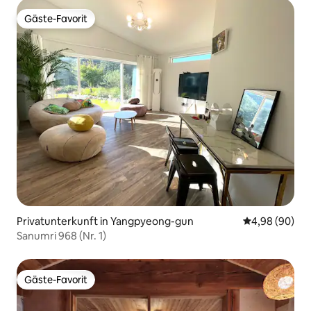
Gäste-Favorit
Gäste-Favorit
Privatunterkunft in Yangpyeong-gun
Durchschnittl
4,98 (90)
Sanumri 968 (Nr. 1)
Gäste-Favorit
Gäste-Favorit