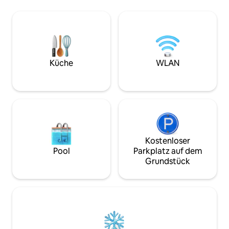
Joseon, übernachtete. Zusätzlich zu
Wolha Jeong-eun,
diesen fünfhundert Jahren, ein
Mondschein empfa
Ziegeldach und Holzsäulen, Das Haus ist
eine private Hanok
im traditionellen Hanok-Stil erbaut, Ich
ruhige Schönheit e
habe in Hotels etwas über Komfort
Hanok mit moder
gelernt. Morgendliches Licht durch das
verbindet. (Innen
Gitterfenster, der Inwangsan-Berg
Diese geräumige 
Küche
WLAN
hinter dem Hof. · Du nutzt das gesamte
50 Pyeong (165 Q
Privathaus. Du wirst auf keinen Fall
umfasst ein Haup
gestört werden. · 3 Schlafzimmer · 2
Nebengebäude, e
Badezimmer · Maximal 6 Personen · Hof ·
angelegten Innenh
Kostenloser Parkplatz · Eigenständiger
Whirlpool und ist 
Check-in · Babybett · Hochstuhl
romantischen Kur
vorhanden 🏅 Nachweislich ruhig · Seouls
geliebten Mensch
ausgezeichneter Aufenthalt für 2
Familienurlaub od
Kostenloser
aufeinanderfolgende Jahre · 1. Platz in
Jubiläum mit enge
Pool
Parkplatz auf dem
Seoul bei den Korean B&B Awards ·
weiterer großer Vor
Grundstück
Hauptpreis · 5-Sterne-Bewertung · Top
hervorragende Err
1 % der Gäste-Favoriten Die häufigsten
die Unterkunft im
Wörter, die in den Bewertungen
befindet. Die Unter
hinterlassen werden, sind jedoch Es ging
Nähe des Bukchon
nicht um Zahlen oder Inserate; es ging
Gyeongbokgung-Pa
um „Gastfreundschaft“. Der
Samcheong-dong 
Gyeongbokgung-Palast, Seochon und
sodass du das kult