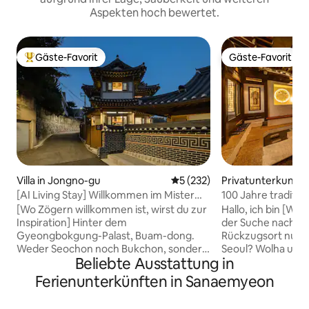
Aspekten hoch bewertet.
Gäste-Favorit
Gäste-Favorit
Beliebter Gäste-Favorit.
Gäste-Favorit
Villa in Jongno-gu
Durchschnittliche Bewertung
5 (232)
Privatunterkunft 
uk-gu
[AI Living Stay] Willkommen im Mister
100 Jahre traditio
Steaks House – Privater Hanok-
#Dongdaemun #
[Wo Zögern willkommen ist, wirst du zur
Hallo, ich bin [Wol
Aufenthalt in Buam-dong, Jongno
#Jongno #Gyeong
Inspiration] Hinter dem
der Suche nach e
Innen-WCs #Koste
Gyeongbokgung-Palast, Buam-dong.
Rückzugsort nur f
wolha.jeong
Weder Seochon noch Bukchon, sondern
Seoul? Wolha und Jeong sind private
Beliebte Ausstattung in
das ruhigste Viertel in Seoul. Am Ende
Hanok-Unterkünft
dieser Gasse befand sich ein privates
Tag. Es handelt s
Ferienunterkünften in Sanaemyeon
Hanok-Haus. Der Ort, an dem
Unterkunft mit ru
Anpyeongdaegun, der Prinz von
sich mitten in Jon