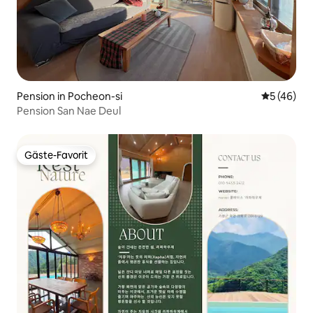
Pension in Pocheon-si
Durchschni
5 (46)
Pension San Nae Deul
Gäste-Favorit
Gäste-Favorit