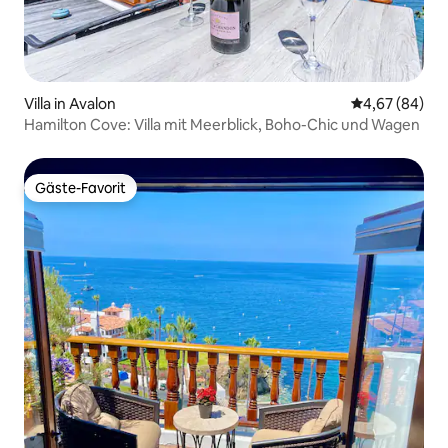
Villa in Avalon
Durchschnittl
4,67 (84)
Hamilton Cove: Villa mit Meerblick, Boho-Chic und Wagen
Gäste-Favorit
Gäste-Favorit