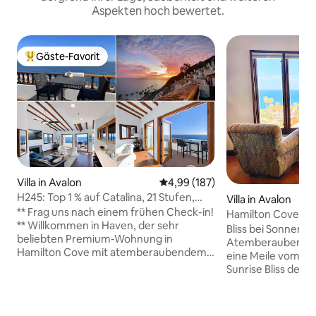
Aspekten hoch bewertet.
Gäste-Favorit
Beliebter Gäste-Favorit.
Villa in Avalon
Durchschnittliche Bewertung: 4
4,99 (187)
H245: Top 1 % auf Catalina, 21 Stufen,
Villa in Avalon
neuer Golfwagen
** Frag uns nach einem frühen Check-in!
Hamilton Cove – 
** Willkommen in Haven, der sehr
Meerblick und Gol
Bliss bei Sonnena
beliebten Premium-Wohnung in
Atemberaubende Aussicht
Hamilton Cove mit atemberaubendem,
eine Meile vom Pri
ungehindertem Meerblick! Unsere
Sunrise Bliss dein
obere Eckwohnung verfügt über
Paradies. Dieses 
zusätzliche Fenster und einen 35-Zoll-
geräumige Haus b
Balkon. Nur 21 Stufen von oben! Neue
einen Panoramabli