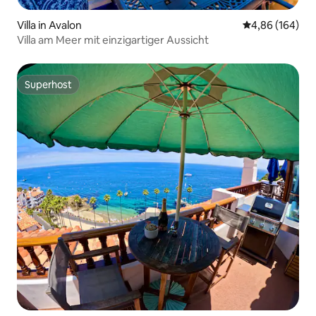
Villa in Avalon
Durchschnittli
4,86 (164)
Villa am Meer mit einzigartiger Aussicht
Superhost
Superhost