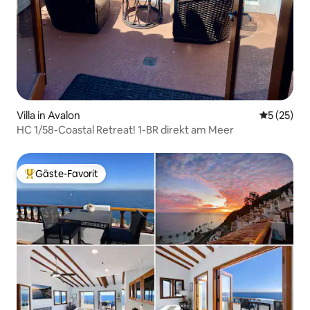
Villa in Avalon
Durchschn
5 (25)
HC 1/58-Coastal Retreat! 1-BR direkt am Meer
Gäste-Favorit
Beliebter Gäste-Favorit.