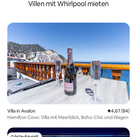
Villen mit Whirlpool mieten
Golfcart
Villa in Avalon
Durchschnittl
4,67 (84)
Hamilton Cove: Villa mit Meerblick, Boho-Chic und Wagen
Gäste-Favorit