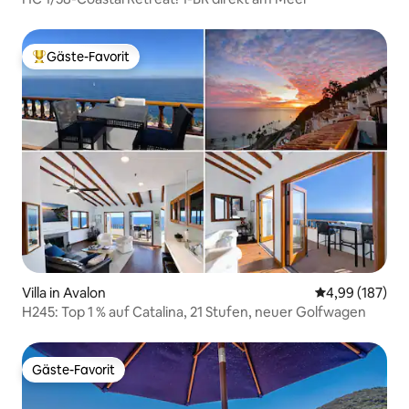
Gäste-Favorit
Beliebter Gäste-Favorit.
Villa in Avalon
Durchschnittli
4,99 (187)
H245: Top 1 % auf Catalina, 21 Stufen, neuer Golfwagen
Gäste-Favorit
Gäste-Favorit