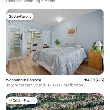
Luxuriöse Wohnung in Menlo
Gäste-Favorit
Gäste-Favorit
Wohnung in Capitola
Durchschnittli
4,89 (476)
30 Schritte zum Strand – E-Bikes + Surfbretter
Gäste-Favorit
Beliebter Gäste-Favorit.