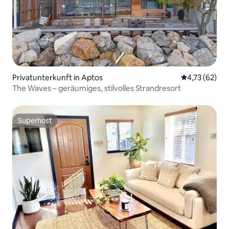
Privatunterkunft in Aptos
Durchschnitt
4,73 (62)
The Waves – geräumiges, stilvolles Strandresort
Superhost
Superhost