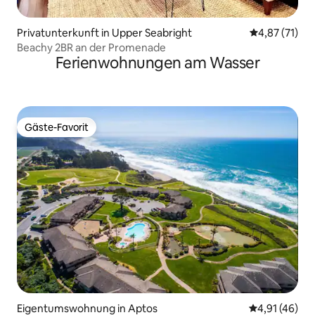
Privatunterkunft in Upper Seabright
Durchschnitt
4,87 (71)
Beachy 2BR an der Promenade
Ferienwohnungen am Wasser
Gäste-Favorit
Gäste-Favorit
Eigentumswohnung in Aptos
Durchschnitt
4,91 (46)