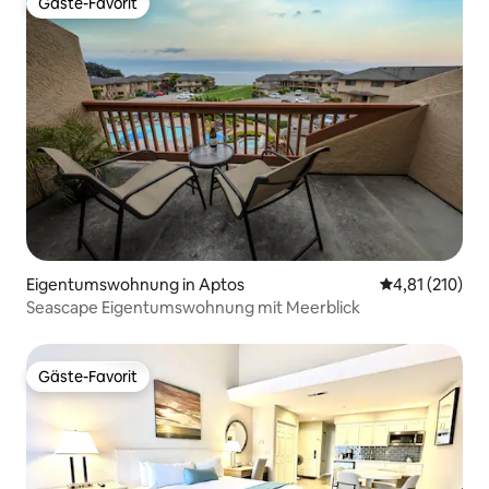
Gäste-Favorit
Gäste-Favorit
Eigentumswohnung in Aptos
Durchschnittl
4,81 (210)
Seascape Eigentumswohnung mit Meerblick
Gäste-Favorit
Gäste-Favorit