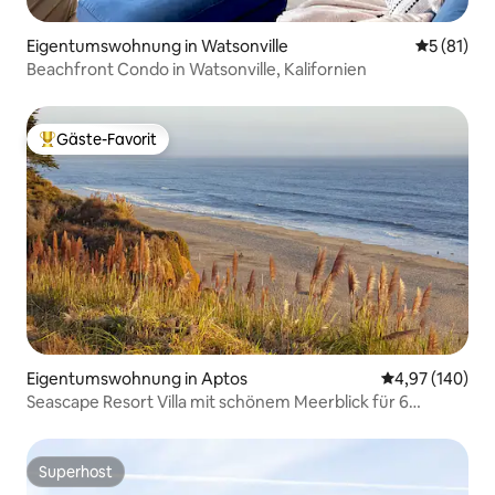
Eigentumswohnung in Watsonville
Durchschn
5 (81)
Beachfront Condo in Watsonville, Kalifornien
Gäste-Favorit
Beliebter Gäste-Favorit.
Eigentumswohnung in Aptos
Durchschnittli
4,97 (140)
Seascape Resort Villa mit schönem Meerblick für 6
Personen
Superhost
Superhost