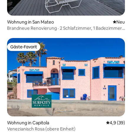
Wohnung in San Mateo
Neue Unt
Neu
Brandneue Renovierung · 2 Schlafzimmer, 1 Badezimmer,
am Wasser · 15 Minuten vom Flughafen SFO entfernt
Gäste-Favorit
Gäste-Favorit
Wohnung in Capitola
Durchschnitt
4,9 (39)
Venezianisch Rosa (obere Einheit)