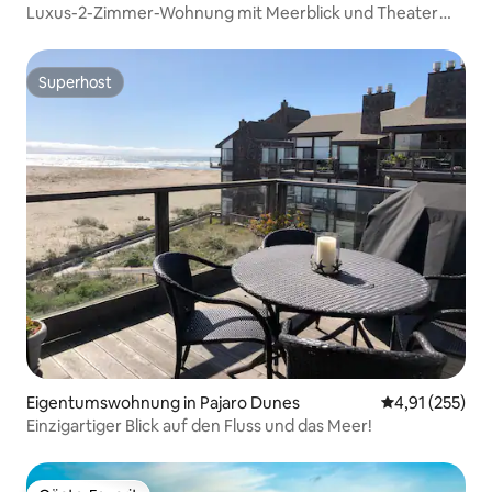
Luxus-2-Zimmer-Wohnung mit Meerblick und Theater
Walk2Beach
Superhost
Superhost
Eigentumswohnung in Pajaro Dunes
Durchschnittl
4,91 (255)
Einzigartiger Blick auf den Fluss und das Meer!