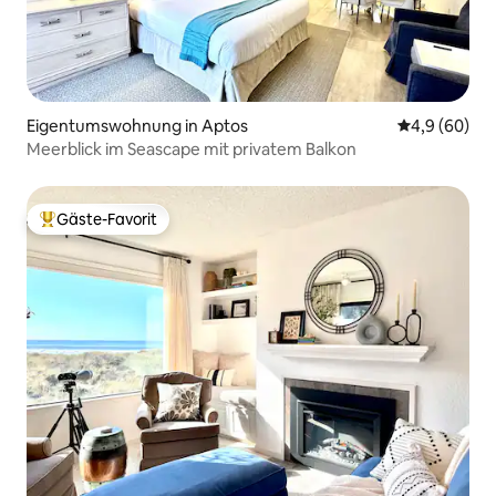
Eigentumswohnung in Aptos
Durchschnitt
4,9 (60)
Meerblick im Seascape mit privatem Balkon
Gäste-Favorit
Beliebter Gäste-Favorit.