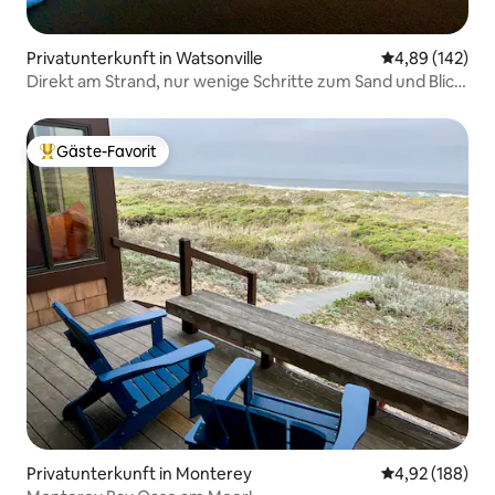
Privatunterkunft in Watsonville
Durchschnittli
4,89 (142)
Direkt am Strand, nur wenige Schritte zum Sand und Blick
auf den Sonnenuntergang
Gäste-Favorit
Beliebter Gäste-Favorit.
Privatunterkunft in Monterey
Durchschnittli
4,92 (188)