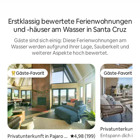
Erstklassig bewertete Ferienwohnungen
und -häuser am Wasser in Santa Cruz
Gäste sind sich einig: Diese Ferienwohnungen am
Wasser werden aufgrund ihrer Lage, Sauberkeit und
weiterer Aspekte hoch bewertet.
Gäste-Favorit
Gäste-Favorit
Beliebter Gäste-Favorit.
Gäste-Favorit
Privatunterkunft 
Entspann dich im
Privatunterkunft in Pajaro D
Durchschnittliche Bewertung: 4
4,98 (199)