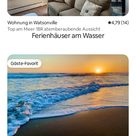
Wohnung in Watsonville
Durchschnitt
4,79 (14)
Top am Meer 1BR atemberaubende Aussicht
Ferienhäuser am Wasser
Gäste-Favorit
Gäste-Favorit