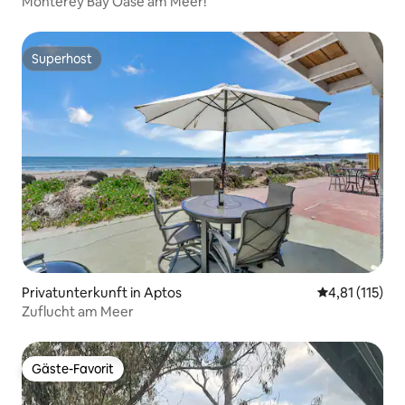
Monterey Bay Oase am Meer!
Superhost
Superhost
Privatunterkunft in Aptos
Durchschnittl
4,81 (115)
Zuflucht am Meer
Gäste-Favorit
Gäste-Favorit