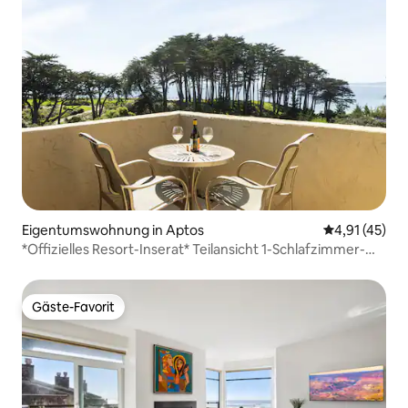
Eigentumswohnung in Aptos
Durchschnitt
4,91 (45)
*Offizielles Resort-Inserat* Teilansicht 1-Schlafzimmer-
Suite
Gäste-Favorit
Gäste-Favorit