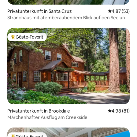
Privatunterkunft in Santa Cruz
Durchschnitt
4,87 (53)
Strandhaus mit atemberaubendem Blick auf den See und
das Meer
Gäste-Favorit
Beliebter Gäste-Favorit.
Privatunterkunft in Brookdale
Durchschnitt
4,98 (81)
Märchenhafter Ausflug am Creekside
Gäste-Favorit