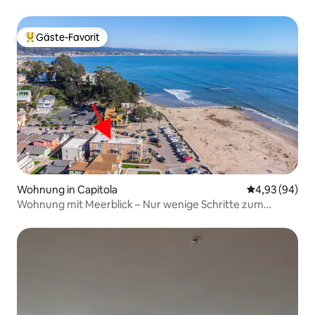
Gäste-Favorit
Beliebter Gäste-Favorit.
Wohnung in Capitola
Durchschnittl
4,93 (94)
Wohnung mit Meerblick – Nur wenige Schritte zum
Strand, Fahrräder