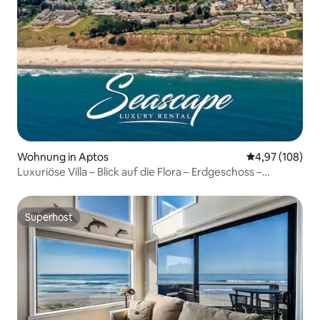
Wohnung in Aptos
Durchschnittli
4,97 (108)
Luxuriöse Villa – Blick auf die Flora – Erdgeschoss –
Meereslandschaft
Superhost
Superhost