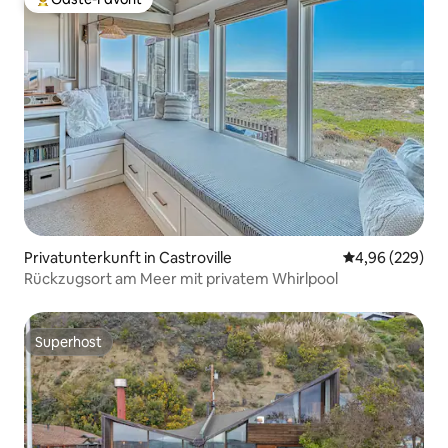
Beliebter Gäste-Favorit.
Privatunterkunft in Castroville
Durchschnittli
4,96 (229)
Rückzugsort am Meer mit privatem Whirlpool
Superhost
Superhost