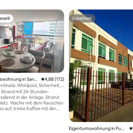
vorit
Superhost
vorit
Superhost
swohnung in Santa
Durchschnittliche Bewertung: 4,88 von 5, 1
4,88 (172)
tinela: Whirlpool, Sicherheit,
ge, Parkplatz
 Strand mit 24-Stunden-
tsdienst in der Anlage, Strand
platz. Wache mit dem Rauschen
s auf, trinke Kaffee mit der
e durch das Fenster kommt, und
 die Zeit stillsteht ♥
inuten zu Fuß zum
Eigentumswohnung in Punt
D
rtung: 4,94 von 5, 190 Bewertungen
rkplatz und 360°-Blick WiFi 600