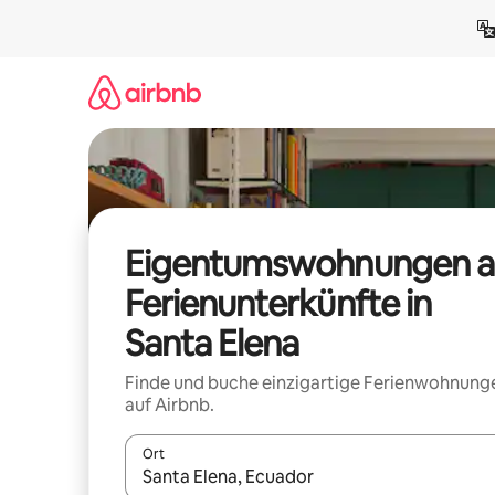
Zu
Inhalten
springen
Eigentumswohnungen a
Ferienunterkünfte in
Santa Elena
Finde und buche einzigartige Ferienwohnung
auf Airbnb.
Ort
Wenn Ergebnisse verfügbar sind, navigiere mit d