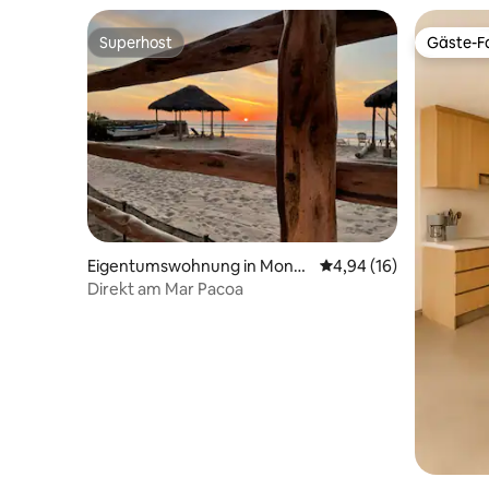
Superhost
Gäste-Fa
Superhost
Gäste-Fa
Eigentumswohnung in Monte
Durchschnittliche Bew
4,94 (16)
verde
Direkt am Mar Pacoa