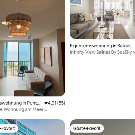
Eigentumswohnung in Salinas
Infinity View Salinas By SeaSky 
Azul
ertung: 4,96 von 5, 27 Bewertungen
swohnung in Punta
Durchschnittliche Bewertung: 4,91 von 5, 
4,91 (55)
te Wohnung am Meer
ela12. Stock
-Favorit
Gäste-Favorit
r Gäste-Favorit.
Gäste-Favorit