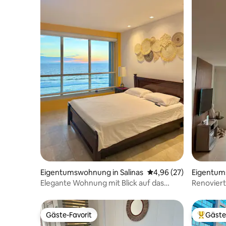
Eigentumswohnung in Salinas
Durchschnittliche Bew
4,96 (27)
Eigentum
Blanca
Elegante Wohnung mit Blick auf das
Renovier
Meer Salinas/Punta Carnero
PtaCentin
Gäste-Favorit
Gäste
Gäste-Favorit
Beliebte