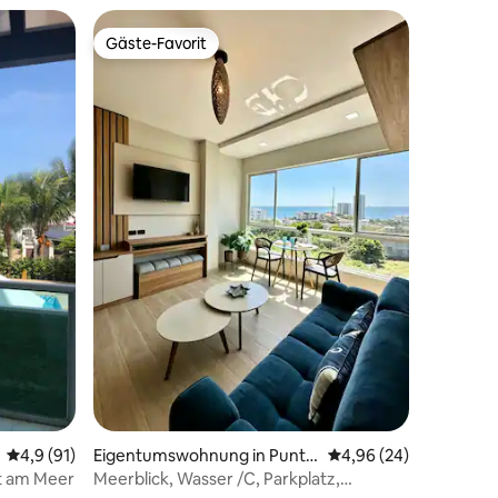
Gäste-Favorit
Gäste-Favorit
Durchschnittliche Bewertung: 4,9 von 5, 91 Bewertungen
4,9 (91)
Eigentumswohnung in Punta
Durchschnittliche Be
4,96 (24)
Blanca
t am Meer
Meerblick, Wasser /C, Parkplatz,