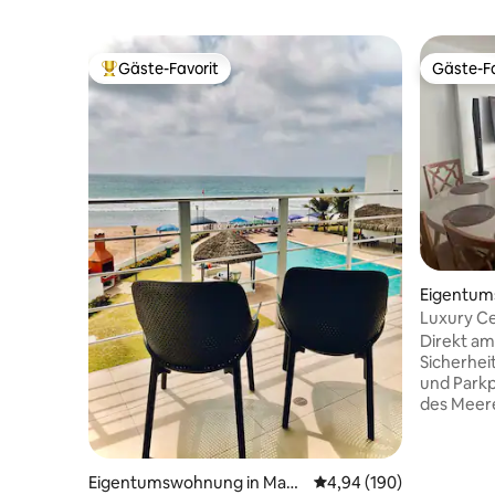
Gäste-Favorit
Gäste-Fa
Beliebter Gäste-Favorit.
Gäste-Fa
Eigentum
Elena
Luxury Cen
Klimaanla
Direkt am
Sicherhei
und Park
des Meere
Brise, di
fühle, wie
⭐Eingeschlossen: 3 M
Eigentumswohnung in Man
Durchschnittliche Bewe
4,94 (190)
Strand Pa