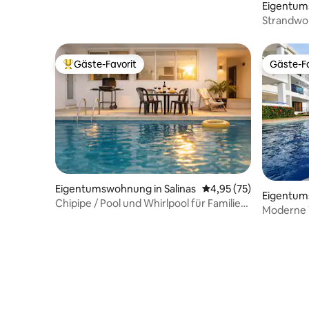
Eigentum
as
Strandwoh
Gäste-Favorit
Gäste-Fa
Beliebter Gäste-Favorit.
Gäste-Fa
Eigentumswohnung in Salinas
Durchschnittliche Bew
4,95 (75)
Eigentum
Chipipe / Pool und Whirlpool für Familien
Blanca
Moderne 
und Gruppen
Sicherhei