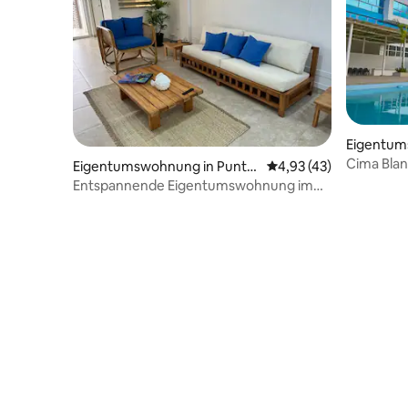
Eigentum
nca
Cima Blanc
Eigentumswohnung in Punta
Durchschnittliche Bew
4,93 (43)
BBQ
Blanca
Entspannende Eigentumswohnung im
Obergeschoss nur wenige Gehminuten
vom Strand entfernt