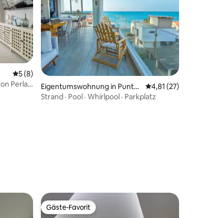
Durchschnittliche Bewertung: 5 von 5, 8 Bewertungen
5 (8)
von Perla
Eigentumswohnung in Punta
Durchschnittliche Be
4,81 (27)
Blanca
Strand · Pool · Whirlpool · Parkplatz
55 Bewertungen
Gäste-Favorit
Gäste-Favorit