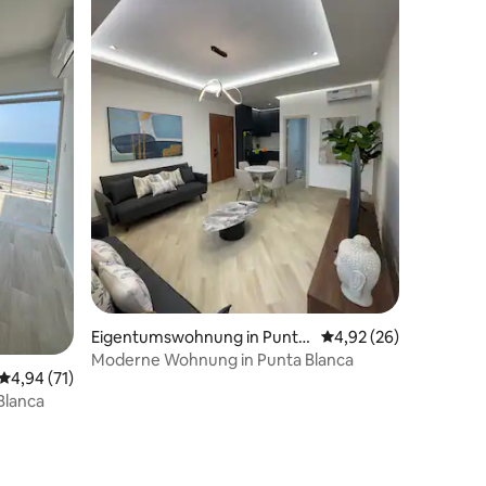
53 Bewertungen
Eigentumswohnung in Punta
Durchschnittliche Be
4,92 (26)
Blanca
Moderne Wohnung in Punta Blanca
Durchschnittliche Bewertung: 4,94 von 5, 71 Bewertungen
4,94 (71)
Blanca