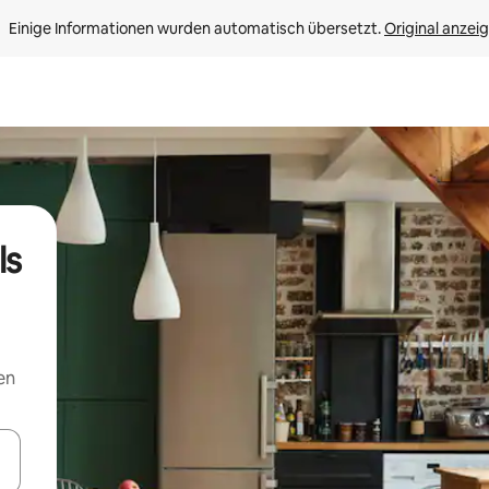
Einige Informationen wurden automatisch übersetzt. 
Original anzei
ls
en
en Pfeiltasten nach oben und unten oder erkunde die Ergebnisse durc