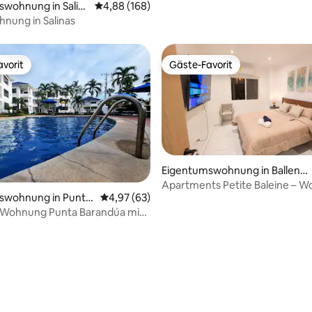
swohnung in Salin
Durchschnittliche Bewertung: 4,88 von 5, 1
4,88 (168)
nung in Salinas
vorit
Gäste-Favorit
vorit
Gäste-Favorit
Eigentumswohnung in Ballenit
a
Apartments Petite Baleine – W
ertung: 4,95 von 5, 75 Bewertungen
swohnung in Punta
Durchschnittliche Bewertung: 4,97 von 5, 
4,97 (63)
Wohnung Punta Barandúa mit
t 24/7