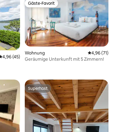
Gäste-Favorit
Gäste-Favorit
Wohnung
Durchschnittliche Be
4,96 (71)
Durchschnittliche Bewertung: 4,96 von 5, 45 Bewertungen
4,96 (45)
Geräumige Unterkunft mit 5 Zimmern!
21 Bewertungen
Superhost
Superhost