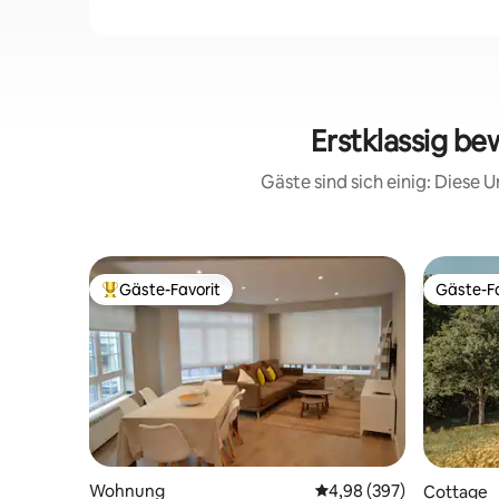
Erstklassig b
Gäste sind sich einig: Diese
Gäste-Favorit
Gäste-Fa
Beliebter Gäste-Favorit.
Gäste-Fa
Wohnung
Durchschnittliche Bewe
4,98 (397)
Cottage