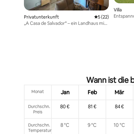
Villa
Entspannu
Privatunterkunft
Durchschnittliche 
5 (22)
„A Casa de Salvador“ – ein Landhaus mit
galizischer Seele
Wann ist die 
Monat
Jan
Feb
Mär
80 €
81 €
84 €
Durchschn.
Preis
8 °C
9 °C
10 °C
Durchschn.
Temperatur