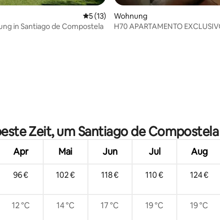
Durchschnittliche Bewertung: 5 von 5, 
5 (13)
Wohnung
ng in Santiago de Compostela
H70 APARTAMENTO EXCLUSIV
Bewertung: 5 von 5, 22 Bewertungen
LUXUSWOHNUNG
beste Zeit, um Santiago de Compostel
Apr
Mai
Jun
Jul
Aug
96 €
102 €
118 €
110 €
124 €
12 °C
14 °C
17 °C
19 °C
19 °C