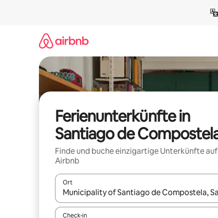
Zu
Inhalten
springen
Ferienunterkünfte in
Santiago de Compostel
Finde und buche einzigartige Unterkünfte auf
Airbnb
Ort
Wenn Ergebnisse verfügbar sind, navigiere mit d
Check-in