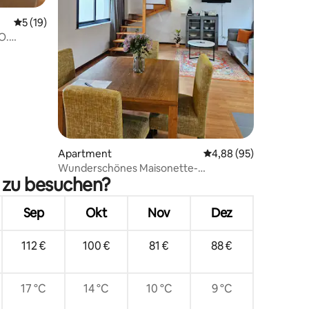
13 Bewertungen
Durchschnittliche Bewertung: 5 von 5, 19 Bewertungen
5 (19)
O.
Apartment
Durchschnittliche Be
4,88 (95)
Wunderschönes Maisonette-
a zu besuchen?
Appartement in der Stadt Santiago 1...
Sep
Okt
Nov
Dez
112 €
100 €
81 €
88 €
17 °C
14 °C
10 °C
9 °C