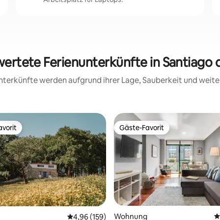
ewertete Ferienunterkünfte in Santiago
 Unterkünfte werden aufgrund ihrer Lage, Sauberkeit und wei
vorit
Gäste-Favorit
vorit
Gäste-Favorit
rtung: 4,98 von 5, 397 Bewertungen
Wohnung
D
Durchschnittliche Bewertung: 4,96 von 5, 1
4,96 (159)