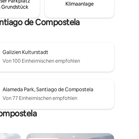
ser Parkplatz
Pool ✨ Privater Whirlpool ✨ Natürliche
Klimaanlage
 Grundstück
Umgebung ✨ Nur ein paar Minuten von
Santiago entfernt ✨ Privatsphäre und
Komfort
antiago de Compostela
Galizien Kulturstadt
Von 100 Einheimischen empfohlen
Alameda Park, Santiago de Compostela
Von 77 Einheimischen empfohlen
Compostela