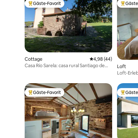
Gäste-Favorit
Gäste
Beliebter Gäste-Favorit.
Beliebte
Cottage
Durchschnittliche Bew
4,98 (44)
Casa Río Sarela: casa rural Santiago de
Loft
Compostela
Loft-Erle
Gäste-Favorit
Gäste
Beliebter Gäste-Favorit.
Beliebte