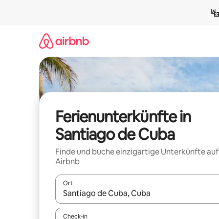
Zu
Inhalten
springen
Ferienunterkünfte in
Santiago de Cuba
Finde und buche einzigartige Unterkünfte auf
Airbnb
Ort
Wenn Ergebnisse verfügbar sind, navigiere mit d
Check-in