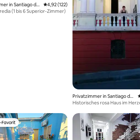
mer in Santiago de
Durchschnittliche Bewertung: 4,92 von 5, 1
4,92 (122)
rtung: 4,78 von 5, 329 Bewertungen
redia (1 bis 6 Superior-Zimmer)
Privatzimmer in Santiago de
Cuba
Historisches rosa Haus im Her
Santiago de Cuba
-Favorit
r Gäste-Favorit.