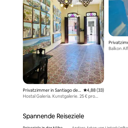
Privatzim
Cuba
Balkon Al
Privatzimmer in Santiago de
Durchschnittliche Bew
4,88 (33)
Cuba
Hostal Galería. Kunstgalerie. 25 € pro
Zimmer.
Spannende Reiseziele
Reiseziele in der Nähe
Andere Arten von Unterkünft