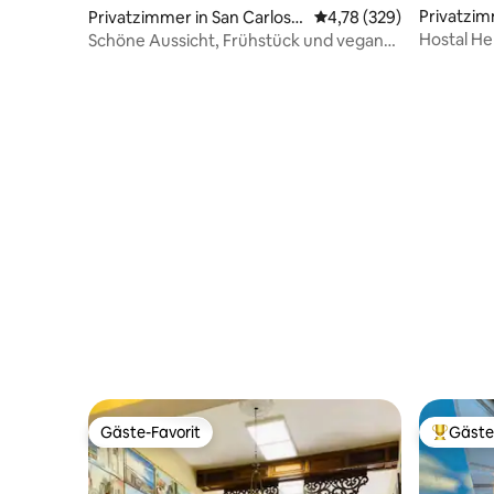
Privatzim
Privatzimmer in San Carlos y
Durchschnittliche Bewe
4,78 (329)
Cuba
Santa Rita
Hostal He
Schöne Aussicht, Frühstück und vegane
Optionen
Gäste-Favorit
Gäste
Gäste-Favorit
Beliebte