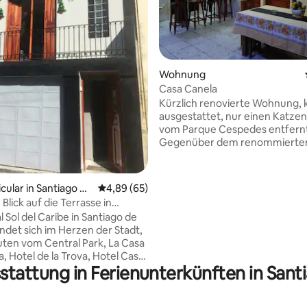
wertung: 4,7 von 5, 88 Bewertungen
Wohnung
Casa Canela
Kürzlich renovierte Wohnung, 
ausgestattet, nur einen Katze
vom Parque Cespedes entfern
Gegenüber dem renommierten
Casa Granda mit dem romanti
Blick auf die Bucht. Nur 50 Met
Casa de la Trova entfernt, der
cular in Santiago de
Durchschnittliche Bewertung: 4,89 von 5, 
4,89 (65)
traditionellen kubanischen Mus
Blick auf die Terrasse in
renovierte Wohnung, voll ausge
 + WLAN
 Sol del Caribe in Santiago de
100 Meter vom Hauptplatz Par
ndet sich im Herzen der Stadt,
Cespedes entfernt. Gegenübe
berühmten Casa Granda Hotel
a, Hotel de la Trova, Hotel Casa
romantischsten Blick auf die Bu
stattung in Ferienunterkünften in San
gelegen in der Nähe der Casa de
hem Interesse entfernt und
Wiege der traditionellen kuban
grafische Lage ist sehr
Musik