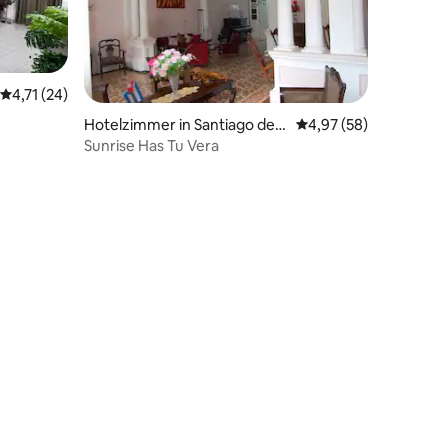
Durchschnittliche Bewertung: 4,71 von 5, 24 Bewertungen
4,71 (24)
Hotelzimmer in Santiago de
Durchschnittliche Be
4,97 (58)
Cuba
Sunrise Has Tu Vera
48 Bewertungen