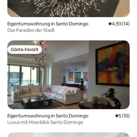
Eigentumswohnung in Santo Domingo
Durchschnitt
4,93 (14)
Das Paradies der Stadt
Gäste-Favorit
Gäste-Favorit
Eigentumswohnung in Santo Domingo
Durchschn
5 (10)
Luxus mit Meerblick Santo Domingo