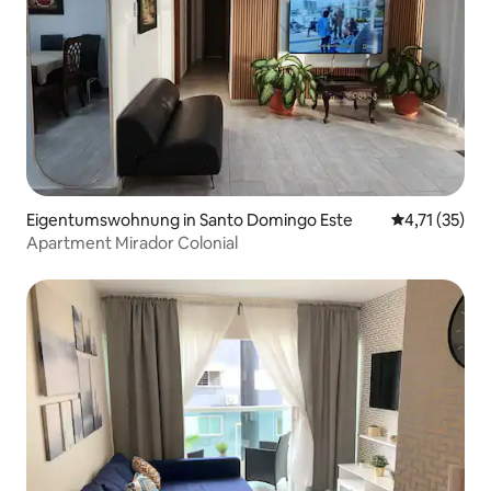
Eigentumswohnung in Santo Domingo Este
Durchschnitt
4,71 (35)
Apartment Mirador Colonial