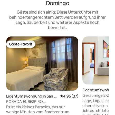
Domingo
Gäste sind sich einig: Diese Unterkünfte mit
behindertengerechtem Bett werden aufgrund ihrer
Lage, Sauberkeit und weiterer Aspekte hoch
bewertet.
Gäste-Favorit
Gäste-Favorit
Eigentumswohnung
Domingo
Geräumige 2-Zim
Eigentumswohnung in San C
Durchschnittliche Bewertung: 
4,95 (37)
bester Lage im Kol
Lage, Lage, Lage!
ristóbal
POSADA EL RESPIRO
einer stilvollen un
UNVERGLEICHLICHE RUHE
Es ist ein kleines Paradies, das nur
lichtdurchflutet
wenige Minuten vom Stadtzentrum