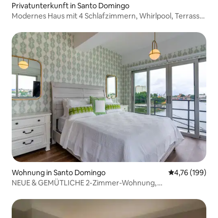
Privatunterkunft in Santo Domingo
Modernes Haus mit 4 Schlafzimmern, Whirlpool, Terrasse
und Grill @ BV-SDQ
Wohnung in Santo Domingo
Durchschnittl
4,76 (199)
NEUE & GEMÜTLICHE 2-Zimmer-Wohnung,
Panoramablick auf das Meer!