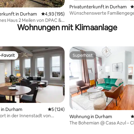
Privatunterkunft in Durham
D
Wünschenswerte Familiengegen
rtung: 4,95 von 5, 208 Bewertungen
erkunft in Durham
Durchschnittliche Bewertung: 4,93 von 5, 1
4,93 (195)
Nähe von Duke/Krankenhaus
hes Haus 2 Meilen von DPAC &
Wohnungen mit Klimaanlage
ital!
-Favorit
Superhost
r Gäste-Favorit.
Superhost
in Durham
Durchschnittliche Bewertung: 5 von 5, 1
5 (124)
rt in der Innenstadt von
Wohnung in Durham
D
rtung: 4,97 von 5, 180 Bewertungen
The Bohemian @ Casa Azul – 
1-Schlafzimmer-Einheit