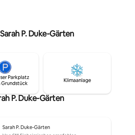
Internetzugang. Komfortable Kingsize-
enstern
Betten mit frischer weißer Bettwäsche,
Komplett
Verdunkelungsvorhängen und Memory-
ze-Bett,
Schaumstoffkissen laden zum
m 65-Zoll-
Ausschlafen ein. Kaffee, Tee, Espresso
dernen
 Sarah P. Duke-Gärten
und 1 eigener Parkplatz für dich.
.
ser Parkplatz
Klimaanlage
 Grundstück
rah P. Duke-Gärten
Sarah P. Duke-Gärten