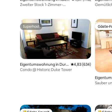
gh
gh
Zweiter Stock 1-Zimmer-
Gemütlic
Eigentumswohnung in der Nähe von The
Cameron 
Village
Superhost
Gäste-Fa
Superhost
Gäste-Fa
Eigentumswohnung in Durh
Durchschnittliche Bewe
4,83 (634)
am
Condo @ Historic Duke Tower
Eigentum
el Hill
Sauber un
Aufenthal