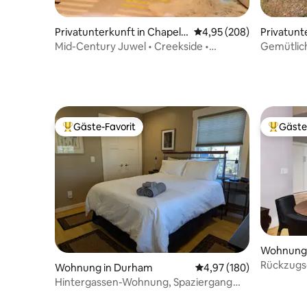
Privatunterkunft in Chapel
Durchschnittliche Bewe
4,95 (208)
Privatunt
Hill
Mid-Century Juwel • Creekside •
Gemütlic
Kingsize-Betten • In der Nähe von UNC
Duke Hosp
Gäste-Favorit
Gäste
Beliebter Gäste-Favorit.
Beliebte
Wohnung 
Rückzugso
Wohnung in Durham
Durchschnittliche Bewe
4,97 (180)
Durham
Hintergassen-Wohnung, Spaziergang
Downtown und Duke.