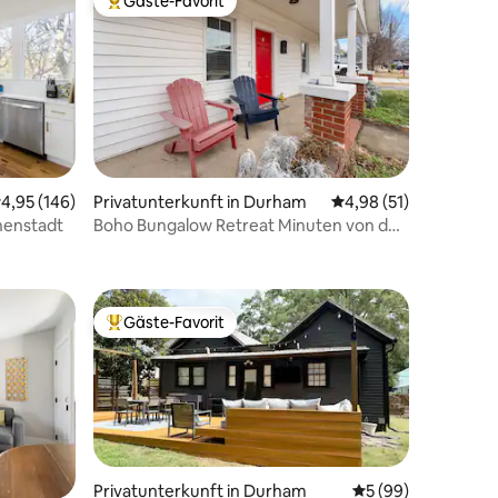
Gäste-Favorit
Beliebter Gäste-Favorit.
urchschnittliche Bewertung: 4,95 von 5, 146 Bewertungen
4,95 (146)
Privatunterkunft in Durham
Durchschnittliche Be
4,98 (51)
nenstadt
Boho Bungalow Retreat Minuten von der
60 Bewertungen
Innenstadt entfernt
Gäste-Favorit
Beliebter Gäste-Favorit.
Privatunterkunft in Durham
Durchschnittliche
5 (99)