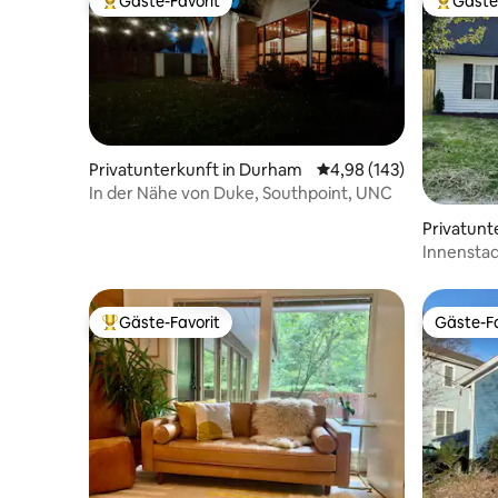
Gäste-Favorit
Gäste
Beliebter Gäste-Favorit.
Beliebte
Privatunterkunft in Durham
Durchschnittliche Bewe
4,98 (143)
In der Nähe von Duke, Southpoint, UNC
Privatunt
Innensta
Gäste-Favorit
Gäste-Fa
Beliebter Gäste-Favorit.
Gäste-Fa