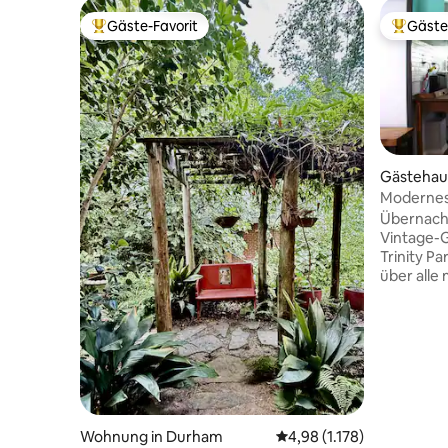
Gäste-Favorit
Gäste
Beliebter Gäste-Favorit.
Beliebte
Gästehau
Modernes
nahe der 
Übernach
Vintage-G
Trinity P
über alle
Armaturen
gemütlic
mit rusti
Quadratfu
sich in e
sicheren
von der 
entfernt.
Wohnung in Durham
Durchschnittliche Bewer
4,98 (1.178)
Ellerbe Cre