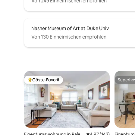
Von 249 Einheimischen empfohlen
Nasher Museum of Art at Duke Univ
Von 130 Einheimischen empfohlen
Gäste-Favorit
Superho
Beliebter Gäste-Favorit.
Superho
Eigentumswohnung in Ralei
Durchschnittliche Bewe
4,97 (143)
Eigentum