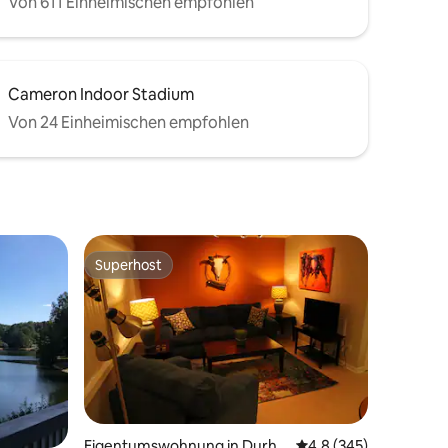
Von 611 Einheimischen empfohlen
Cameron Indoor Stadium
Von 24 Einheimischen empfohlen
Superhost
Superhost
01 Bewertungen
Eigentumswohnung in Durha
Durchschnittliche Be
4,8 (345)