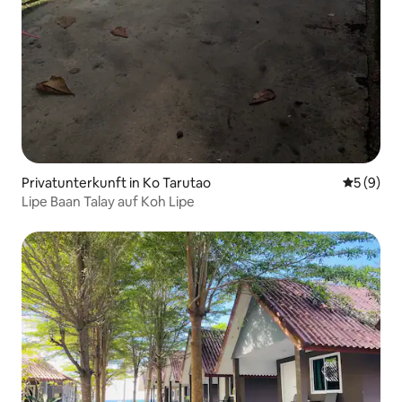
Privatunterkunft in Ko Tarutao
Durchschn
5 (9)
Lipe Baan Talay auf Koh Lipe