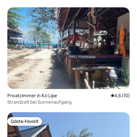
Privatzimmer in Ko Lipe
Durchschnit
4,6 (10)
Strandzelt bei Sonnenaufgang
Gäste-Favorit
Gäste-Favorit