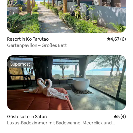
Resort in Ko Tarutao
Durchschnitt
4,67 (6)
Gartenpavillon – Großes Bett
Superhost
Superhost
Gästesuite in Satun
Durchsch
5 (4)
Luxus-Badezimmer mit Badewanne, Meerblick und
Hängematte