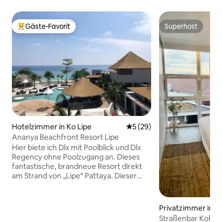
Gäste-Favorit
Superhost
Beliebter Gäste-Favorit.
Superhost
Hotelzimmer in Ko Lipe
Durchschnittliche Bewertun
5 (29)
Ananya Beachfront Resort Lipe
Hier biete ich Dlx mit Poolblick und Dlx
Regency ohne Poolzugang an. Dieses
fantastische, brandneue Resort direkt
am Strand von „Lipe“ Pattaya. Dieser
Strand bietet strahlend weißen Sand,
Sonnenschirme und Sonne. Das Ananya
Resort verfügt außerdem über einen
Privatzimmer in K
Pool in einem tropischen Garten, in dem
Straßenbar Koh Li