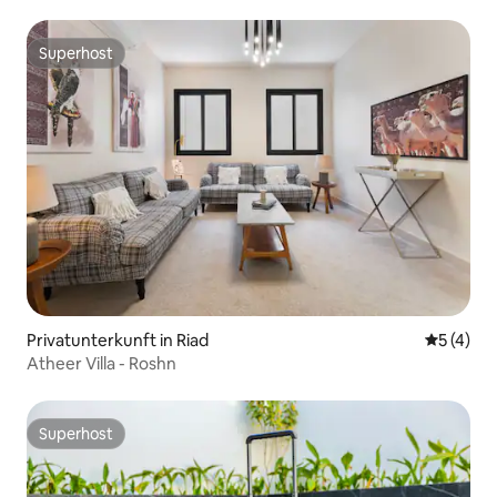
Superhost
Superhost
Privatunterkunft in Riad
Durchsch
5 (4)
Atheer Villa - Roshn
Superhost
Superhost