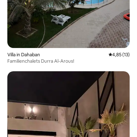
Villa in Dahaban
Durchschnitt
4,85 (13)
Familienchalets Durra Al-Arous!