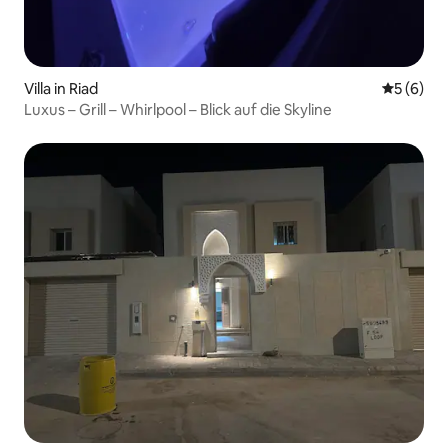
Villa in Riad
Durchschn
5 (6)
Luxus – Grill – Whirlpool – Blick auf die Skyline