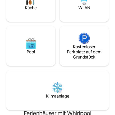
Akzente. • Bequemes Bett und
hochwertige Matratzen. • Kleine Küche,
Küche
WLAN
ausgestattet für den täglichen
Gebrauch. • Intelligenter und einfacher
Zugang. Vorteile: • Absolute
Privatsphäre. • Ausgezeichnete Lage in
der Nähe von Dienstleistungen. Art
Suite ist die perfekte Wahl für
Entspannung, Geschäftsreisen,
Kostenloser
Pool
Parkplatz auf dem
Grundstück
Klimaanlage
Ferienhäuser mit Whirlpool