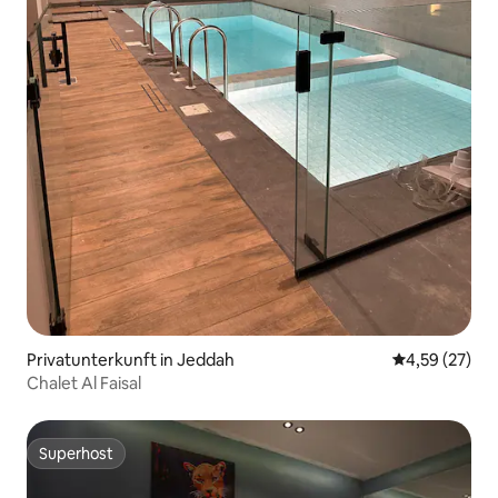
Privatunterkunft in Jeddah
Durchschnitt
4,59 (27)
Chalet Al Faisal
Superhost
Superhost