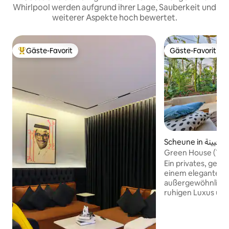
Whirlpool werden aufgrund ihrer Lage, Sauberkeit und
weiterer Aspekte hoch bewertet.
Gäste-Favorit
Gäste-Favorit
Beliebter Gäste-Favorit.
Gäste-Favorit
Scheune in العيينة
Green House (Tropi
El Kadi
Ein privates, gesc
einem eleganten D
außergewöhnliches
ruhigen Luxus und
dein Grün in einem
durchdachten Rau
Licht in komfortab