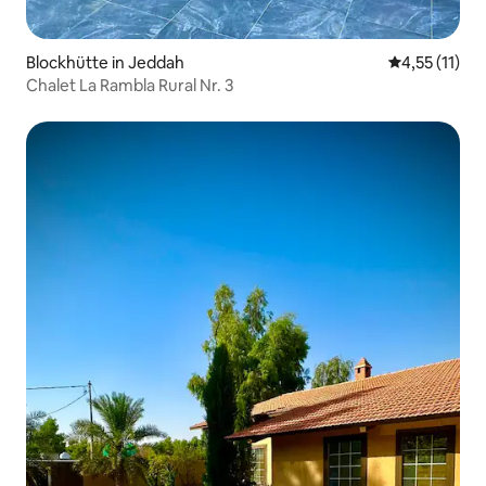
Blockhütte in Jeddah
Durchschnitt
4,55 (11)
Chalet La Rambla Rural Nr. 3