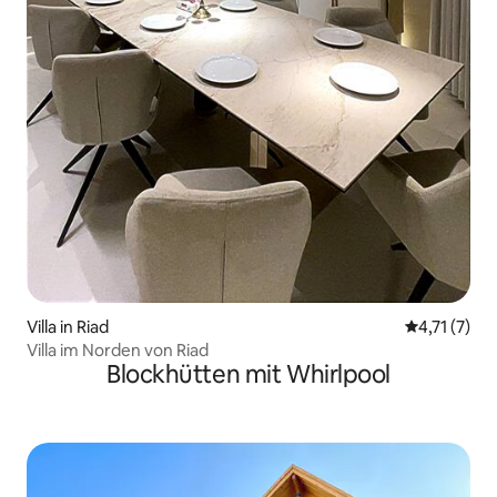
Villa in Riad
Durchschnit
4,71 (7)
Villa im Norden von Riad
Blockhütten mit Whirlpool