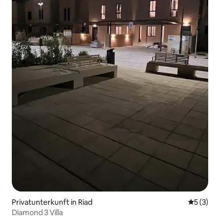
Privatunterkunft in Riad
Durchsch
5 (3)
Diamond 3 Villa