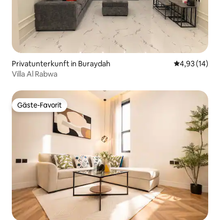
Privatunterkunft in Buraydah
Durchschnitt
4,93 (14)
Villa Al Rabwa
Gäste-Favorit
Gäste-Favorit