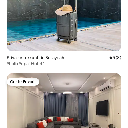
Privatunterkunft in Buraydah
Durchschn
5 (8)
Shalia Supali Hotel 1
Gäste-Favorit
Gäste-Favorit