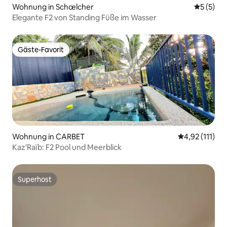
Wohnung in Schœlcher
Durchsch
5 (5)
Elegante F2 von Standing Füße im Wasser
Gäste-Favorit
Gäste-Favorit
Wohnung in CARBET
Durchschnittl
4,92 (111)
Kaz'Raïb: F2 Pool und Meerblick
Superhost
Superhost