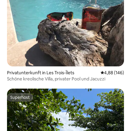
Privatunterkunft in Les Trois-Îlets
Durchschnittli
4,88 (146)
Schöne kreolische Villa, privater Pool und Jacuzzi
Superhost
Superhost