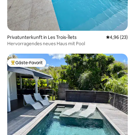
Privatunterkunft in Les Trois-Îlets
Durchschnittl
4,96 (23)
Hervorragendes neues Haus mit Pool
Gäste-Favorit
Beliebter Gäste-Favorit.