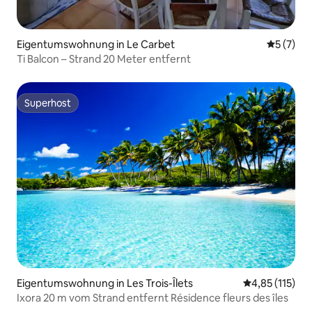
Eigentumswohnung in Le Carbet
Durchsch
5 (7)
Ti Balcon – Strand 20 Meter entfernt
Superhost
Superhost
Eigentumswohnung in Les Trois-Îlets
Durchschnittl
4,85 (115)
Ixora 20 m vom Strand entfernt Résidence fleurs des îles