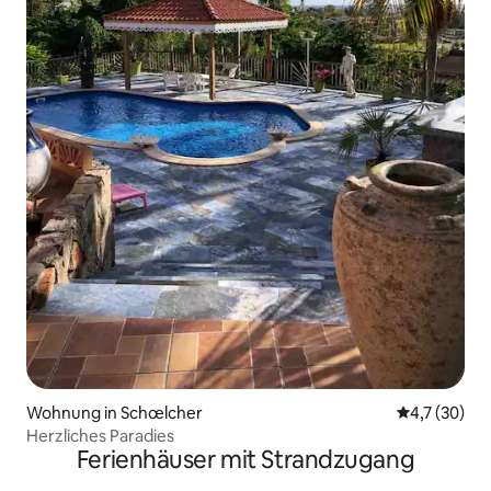
Wohnung in Schœlcher
Durchschnit
4,7 (30)
Herzliches Paradies
Ferienhäuser mit Strandzugang