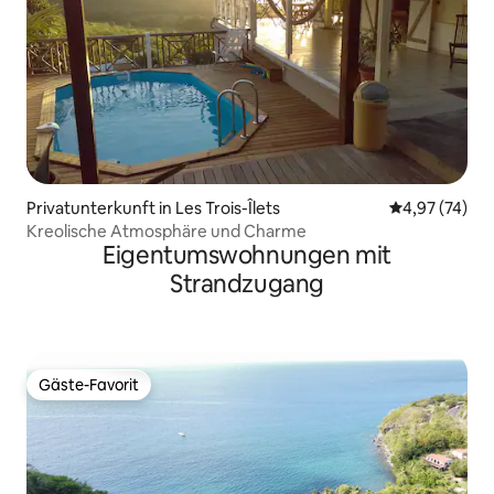
Privatunterkunft in Les Trois-Îlets
Durchschnitt
4,97 (74)
Kreolische Atmosphäre und Charme
Eigentumswohnungen mit
Strandzugang
Gäste-Favorit
Gäste-Favorit