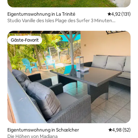
Eigentumswohnung in La Trinité
Durchschnittl
4,92 (131)
Studio Vanille des Isles Plage des Surfer 3 Minuten
entfernt
Gäste-Favorit
Gäste-Favorit
Eigentumswohnung in Schœlcher
Durchschnittl
4,98 (52)
Die Höhen von Madiana