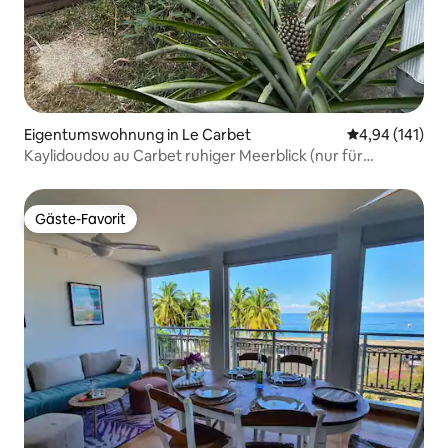
Eigentumswohnung in Le Carbet
Durchschnittl
4,94 (141)
Kaylidoudou au Carbet ruhiger Meerblick (nur für
Erwachsene)
Gäste-Favorit
Gäste-Favorit