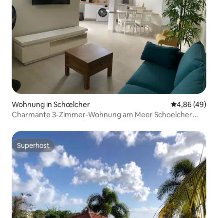
Wohnung in Schœlcher
Durchschnittl
4,86 (49)
Charmante 3-Zimmer-Wohnung am Meer Schoelcher
100 m vom Strand entfernt
Superhost
Superhost