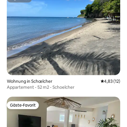
Superhost
Wohnung in Schœlcher
Durchschnitt
4,83 (12)
Appartement - 52 m2 - Schoelcher
Gäste-Favorit
Gäste-Favorit