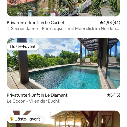
Privatunterkunft in Le Carbet
Durchschnittl
4,93 (44)
Ti Sucrier Jaune – Rückzugsort mit Meerblick im Norden
Martiniques
Gäste-Favorit
Gäste-Favorit
Privatunterkunft in Le Diamant
Durchschn
5 (15)
Le Cocon - Villen der Bucht
Gäste-Favorit
Beliebter Gäste-Favorit.