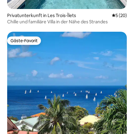
Privatunterkunft in Les Trois-Îlets
Durchschni
5 (20)
Chille und familiäre Villa in der Nähe des Strandes
Gäste-Favorit
Gäste-Favorit