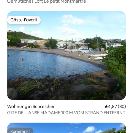
Gemütliches Loft Le petit Montmartre
Gäste-Favorit
Gäste-Favorit
Wohnung in Schœlcher
Durchschnittl
4,87 (30)
GITE DE L' ANSE MADAME 100 M VOM STRAND ENTFERNT
Superhost