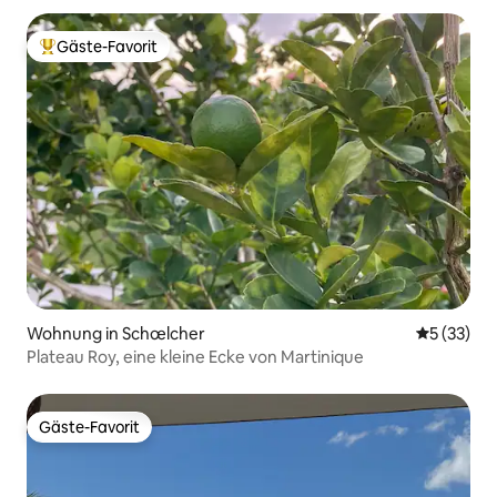
Gäste-Favorit
Beliebter Gäste-Favorit.
Wohnung in Schœlcher
Durchschn
5 (33)
Plateau Roy, eine kleine Ecke von Martinique
Gäste-Favorit
Gäste-Favorit