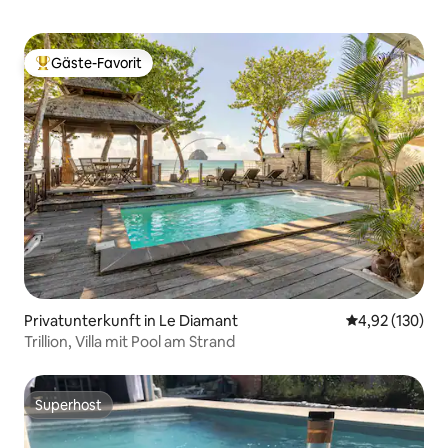
Gäste-Favorit
Beliebter Gäste-Favorit.
Privatunterkunft in Le Diamant
Durchschnittl
4,92 (130)
Trillion, Villa mit Pool am Strand
Superhost
Superhost