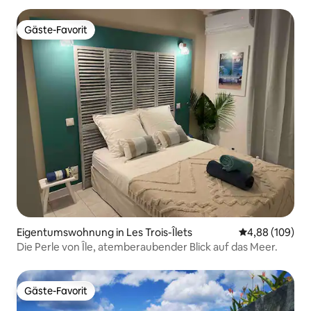
Gäste-Favorit
Gäste-Favorit
Eigentumswohnung in Les Trois-Îlets
Durchschnittli
4,88 (109)
Die Perle von Île, atemberaubender Blick auf das Meer.
Gäste-Favorit
Gäste-Favorit