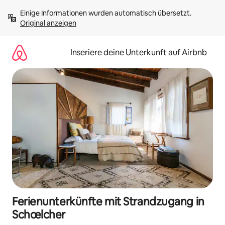
Zu
Einige Informationen wurden automatisch übersetzt. 
Inhalten
Original anzeigen
springen
Inseriere deine Unterkunft auf Airbnb
Ferienunterkünfte mit Strandzugang in
Schœlcher