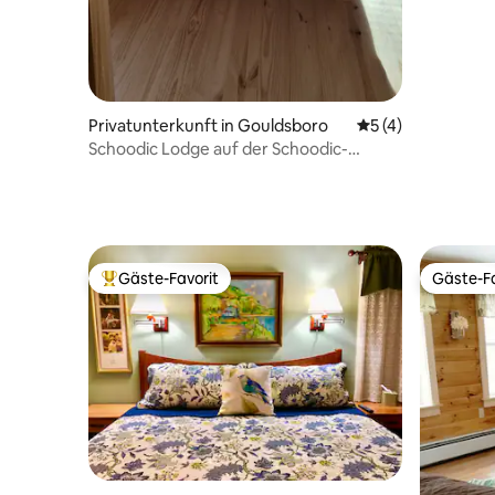
Privatunterkunft in Gouldsboro
Durchschnittliche
5 (4)
Schoodic Lodge auf der Schoodic-
Halbinsel!
Gäste-Favorit
Gäste-Fa
Beliebter Gäste-Favorit.
Gäste-Fa