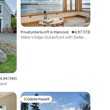
93 Bewertungen
Privatunterkunft in Hancock
Durchschnittliche Bew
4,97 (173)
Water's Edge-Oceanfront with Stellar
View
urchschnittliche Bewertung: 4,94 von 5, 144 Bewertungen
4,94 (144)
Swans Island
Gäste-Favorit
Beliebter Gäste-Favorit.