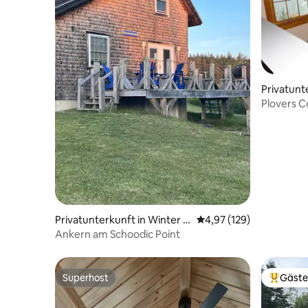
Privatunte
Plovers C
Privatunterkunft in Winter H
Durchschnittliche Bewe
4,97 (129)
arbor
Ankern am Schoodic Point
Superhost
Gäste
Superhost
Beliebte