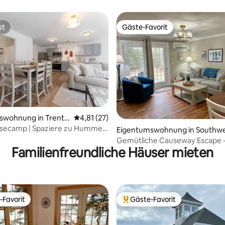
der Nähe von Acadia.
st
Gäste-Favorit
st
Gäste-Favorit
Bewertung: 5 von 5, 27 Bewertungen
swohnung in Trento
Durchschnittliche Bewertung: 4,81 von 5, 
4,81 (27)
asecamp | Spaziere zu Hummer,
Eigentumswohnung in Southw
äckerei 8
Harbor
Gemütliche Causeway Escape -
Familienfreundliche Häuser mieten
Wohnung in SWH - Acadia
-Favorit
Gäste-Favorit
r Gäste-Favorit.
Beliebter Gäste-Favorit.