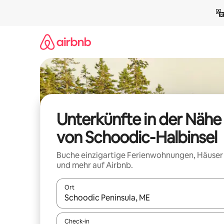
Zu
Inhalten
springen
Unterkünfte in der Nähe
von Schoodic-Halbinsel
Buche einzigartige Ferienwohnungen, Häuser
und mehr auf Airbnb.
Ort
Wenn Ergebnisse verfügbar sind, navigiere mit d
Check-in