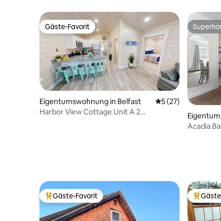
Camden Village
Gäste-Favorit
Superho
Gäste-Favorit
Superho
Eigentumswohnung in Belfast
Durchschnittliche 
5 (27)
Harbor View Cottage Unit A 2
Eigentum
Schlafzimmer Innenstadt
n
Acadia B
Kaffee, B
Gäste-Favorit
Gäste
Beliebter Gäste-Favorit.
Beliebte