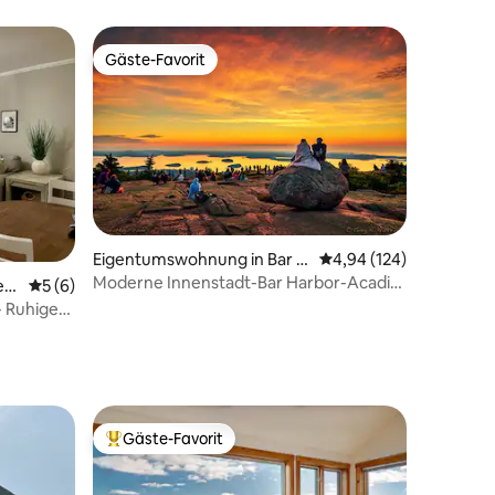
Gäste-Favorit
Gäste-Favorit
27 Bewertungen
Eigentumswohnung in Bar H
Durchschnittliche Bew
4,94 (124)
arbor
Moderne Innenstadt-Bar Harbor-Acadia
est
Durchschnittliche Bewertung: 5 von 5, 6 Bewertungen
5 (6)
Nat'l Pk (Einheit A)
 Ruhige
Gäste-Favorit
Beliebter Gäste-Favorit.