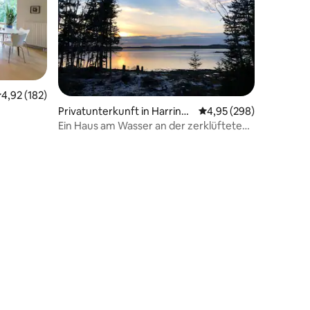
urchschnittliche Bewertung: 4,92 von 5, 182 Bewertungen
4,92 (182)
92 Bewertungen
Privatunterkunft in Harringt
Durchschnittliche Bew
4,95 (298)
on
Ein Haus am Wasser an der zerklüfteten
Küste von Maine.