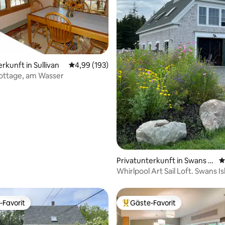
rkunft in Sullivan
Durchschnittliche Bewertung: 4,99 von 5, 1
4,99 (193)
ottage, am Wasser
rtung: 4,97 von 5, 129 Bewertungen
Privatunterkunft in Swans Isl
D
and
Whirlpool Art Sail Loft. 
-Favorit
Gäste-Favorit
r Gäste-Favorit.
Beliebter Gäste-Favorit.