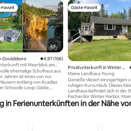
-Favorit
Gäste-Favorit
r Gäste-Favorit.
Gäste-Favorit
n Gouldsboro
Durchschnittliche Bewertung: 4,97 von 5, 1
4,97 (106)
 Unterkunft mit Meerblick am
rtung: 4,92 von 5, 192 Bewertungen
Privatunterkunft in Winter H
Loop in Acadia
ilvolle ehemalige Schulhaus aus
arbor
Maine Landhaus Young
r Jahren ist eines von nur
Genieße diesen einzigartigen 
äusern entlang von Acadias
ruhigen Kurzurlaub. Dieses kle
er Schoodic Loop; Gäste
Landhaus befindet sich in der S
aktisch direkt vor der
Fischerdor Winter Harbor, Main
 wandern oder Rad fahren.
g in Ferienunterkünften in der Nähe vo
Erkunde Schoodic Point, einen T
unsere menschenleere Ecke
Acadia-Nationalparks, währen
a oder fahre 7 Minuten zur
Frazer Point wanderst, angeln,
 eine charmante Bootsfahrt
fahren, Kajak fahren und pickn
Harbor. Alternativ kannst du die
kannst. Mehrere Restaurants s
auffahren, um weitere
erreichbar und servieren tradit