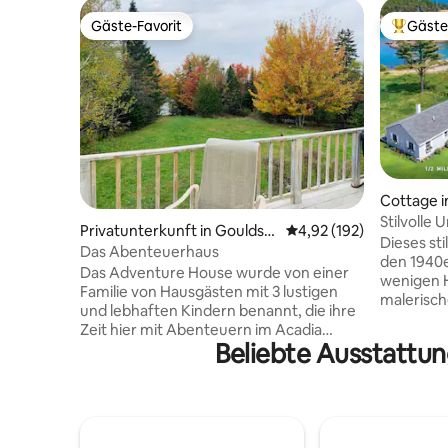
Gäste-Favorit
Gäste
Gäste-Favorit
Beliebte
Cottage i
Stilvolle
Privatunterkunft in Gouldsb
Durchschnittliche Bewe
4,92 (192)
Schoodic 
Dieses st
oro
Das Abenteuerhaus
den 1940e
Das Adventure House wurde von einer
wenigen H
Familie von Hausgästen mit 3 lustigen
malerisch
und lebhaften Kindern benannt, die ihre
können pr
Zeit hier mit Abenteuern im Acadia
Hintertür
Beliebte Ausstattun
National Park und darüber hinaus
Genieße 
verbrachten! Wir sind 10 Minuten von der
von Acadi
ruhigen Seite des Parks und knapp eine
Fähre für
Stunde von der belebten Seite entfernt,
nach Bar 
beide voller landschaftlicher Schönheit!
Küste hin
Wir haben eine zusätzliche Ausstattung