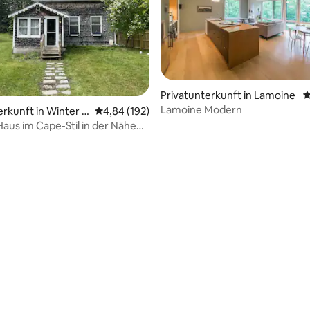
Privatunterkunft in Lamoine
D
Lamoine Modern
erkunft in Winter H
Durchschnittliche Bewertung: 4,84 von 5, 1
4,84 (192)
aus im Cape-Stil in der Nähe
ia