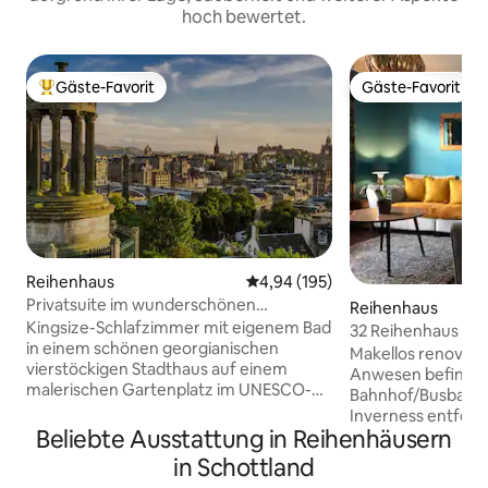
hoch bewertet.
Gäste-Favorit
Gäste-Favorit
Beliebter Gäste-Favorit.
Gäste-Favorit
Reihenhaus
Durchschnittliche Bewertung: 4
4,94 (195)
Privatsuite im wunderschönen
Reihenhaus
georgianischen Haus
Kingsize-Schlafzimmer mit eigenem Bad
32 Reihenhaus
in einem schönen georgianischen
Makellos renovier
vierstöckigen Stadthaus auf einem
Anwesen befindet
malerischen Gartenplatz im UNESCO-
Bahnhof/Busbahn
Weltkulturerbe New Town. Diese frisch
Inverness entfernt
renovierte Kellerwohnung verfügt über
Beliebte Ausstattung in Reihenhäusern
für die gesamte N
eine eigene private Haustür. Das Haus
Ferienwohnung zu
in Schottland
befindet sich in der Stockbridge-
Der Check-in und 