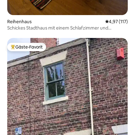
Reihenhaus
Durchschnittl
4,97 (117)
Schickes Stadthaus mit einem Schlafzimmer und
Terrassengarten.
Gäste-Favorit
Beliebter Gäste-Favorit.