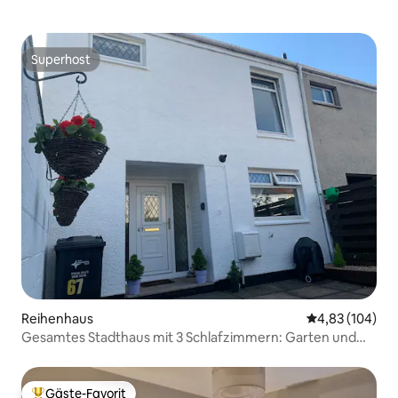
Superhost
Superhost
Reihenhaus
Durchschnittli
4,83 (104)
Gesamtes Stadthaus mit 3 Schlafzimmern: Garten und
Balkon.
Gäste-Favorit