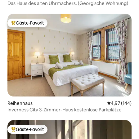
Das Haus des alten Uhrmachers. (Georgische Wohnung)
Gäste-Favorit
Beliebter Gäste-Favorit.
Reihenhaus
Durchschnittli
4,97 (144)
Inverness City 3-Zimmer-Haus kostenlose Parkplätze
Gäste-Favorit
Beliebter Gäste-Favorit.