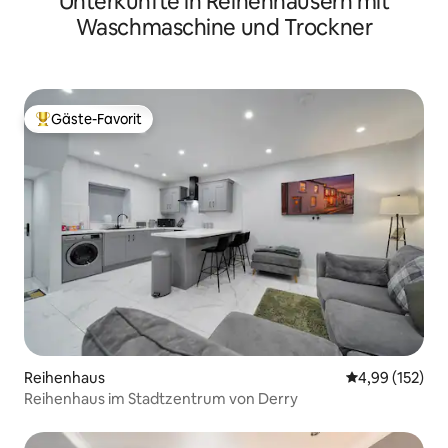
Unterkünfte in Reihenhäusern mit
Waschmaschine und Trockner
Gäste-Favorit
Beliebter Gäste-Favorit.
Reihenhaus
Durchschnittl
4,99 (152)
Reihenhaus im Stadtzentrum von Derry