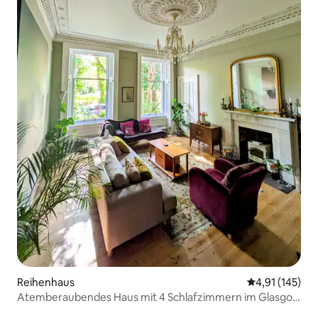
Reihenhaus
Durchschnittl
4,91 (145)
Atemberaubendes Haus mit 4 Schlafzimmern im Glasgow
West End