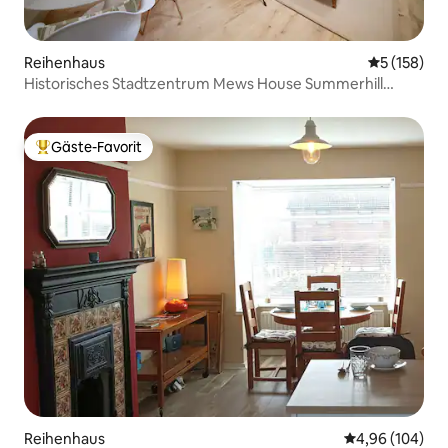
Reihenhaus
Durchschni
5 (158)
Historisches Stadtzentrum Mews House Summerhill
Square
Gäste-Favorit
Beliebter Gäste-Favorit.
Reihenhaus
Durchschnittli
4,96 (104)