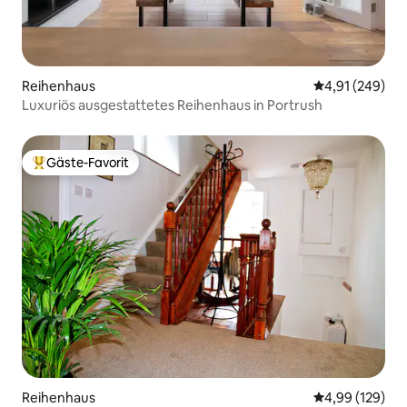
Reihenhaus
Durchschnittli
4,91 (249)
Luxuriös ausgestattetes Reihenhaus in Portrush
Gäste-Favorit
Beliebter Gäste-Favorit.
Reihenhaus
Durchschnittli
4,99 (129)