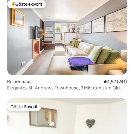
Gäste-Favorit
Beliebter Gäste-Favorit.
Reihenhaus
Durchschnittl
4,97 (241)
Elegantes St. Andrews Townhouse, 3 Minuten zum Old
Course
Gäste-Favorit
Gäste-Favorit