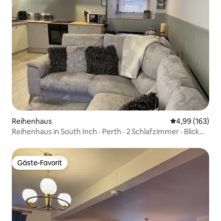
Reihenhaus
Durchschnittli
4,99 (163)
Reihenhaus in South Inch · Perth · 2 Schlafzimmer · Blick
auf den Park
Gäste-Favorit
Gäste-Favorit