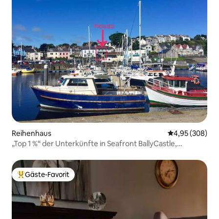
Reihenhaus
Durchschnittli
4,95 (308)
„Top 1 %“ der Unterkünfte in Seafront BallyCastle,
Meerblick
Gäste-Favorit
Beliebter Gäste-Favorit.