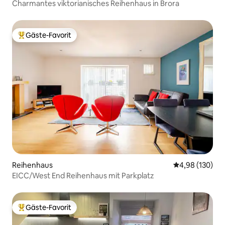
Charmantes viktorianisches Reihenhaus in Brora
Gäste-Favorit
Beliebter Gäste-Favorit.
Reihenhaus
Durchschnittli
4,98 (130)
EICC/West End Reihenhaus mit Parkplatz
Gäste-Favorit
Beliebter Gäste-Favorit.