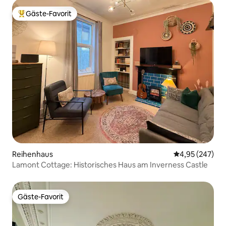
Gäste-Favorit
Beliebter Gäste-Favorit.
Reihenhaus
Durchschnittli
4,95 (247)
Lamont Cottage: Historisches Haus am Inverness Castle
Gäste-Favorit
Gäste-Favorit