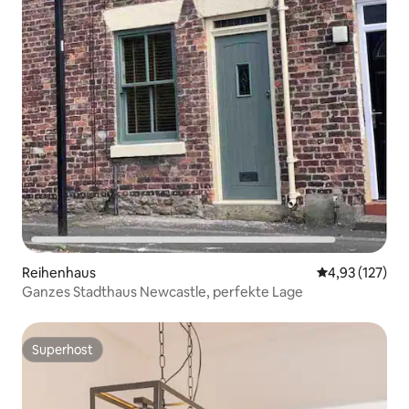
Reihenhaus
Durchschnittl
4,93 (127)
Ganzes Stadthaus Newcastle, perfekte Lage
Superhost
Superhost