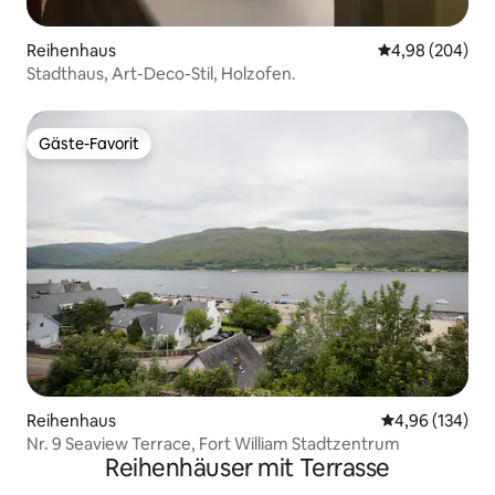
Reihenhaus
Durchschnittli
4,98 (204)
Stadthaus, Art-Deco-Stil, Holzofen.
Gäste-Favorit
Gäste-Favorit
Reihenhaus
Durchschnittli
4,96 (134)
Nr. 9 Seaview Terrace, Fort William Stadtzentrum
Reihenhäuser mit Terrasse