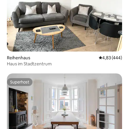
Reihenhaus
Durchschnittli
4,83 (444)
Haus im Stadtzentrum
Superhost
Superhost