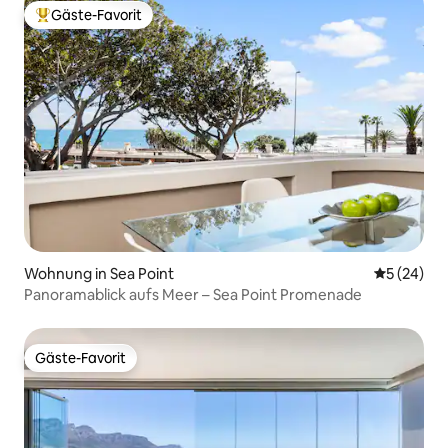
Gäste-Favorit
Beliebter Gäste-Favorit.
Wohnung in Sea Point
Durchschni
5 (24)
Panoramablick aufs Meer – Sea Point Promenade
Gäste-Favorit
Gäste-Favorit