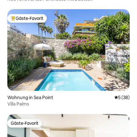
Gäste-Favorit
Beliebter Gäste-Favorit.
Wohnung in Sea Point
Durchschni
5 (38)
Villa Palms
Gäste-Favorit
Gäste-Favorit